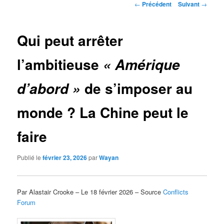
Navigation
←
Précédent
Suivant
→
des
articles
Qui peut arrêter
l’ambitieuse
« Amérique
de s’imposer au
d’abord »
monde ? La Chine peut le
faire
Publié le
février 23, 2026
par
Wayan
Par Alastair Crooke – Le 18 février 2026 – Source
Conflicts
Forum