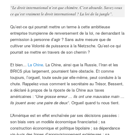
“Le droit international n’est que chimère. C’est absurde. Savez-vous
ce qu’est vraiment le droit international ? La loi de la jungle”.
Qu’est-ce qui pourrait mettre un terme à cette ambitieuse
entreprise trumpienne de renversement de la loi, ne demandant la
permission à personne d’agir ? Sans autre mesure que de
cultiver une Volonté de puissance à la Nietzsche. Qu’est-ce qui
pourrait se mettre en travers de son chemin ?
Et bien…
La Chine
. La Chine, ainsi que la Russie, l’Iran et les
BRICS plus largement, pourraient faire obstacle. Et comme
toujours, l’orgueil, toute seule par elle-même, peut conduire à la
chute. Rappelez-vous comment le secrétaire au Trésor, Bessent,
a déclaré à propos de la riposte de la Chine aux taxes
américaines : “
Une grosse erreur … ils ont une mauvaise main …
ils jouent avec une paire de deux
”. Orgueil quand tu nous tient.
L’Amérique est en effet enchaînée par ses décisions passées :
son biais vers un modèle économique financiarisé ; sa
construction économique et politique bipolaire ; sa dépendance
vis-à-vis des lignes d’approvisionnement extérieures ; sa