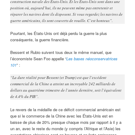
construction navale des États-Unis. Et les États-Unis sont dans une
position où, aujourd’hui, ils ne peuvent même pas entretenir et
réparer les navires dont ils disposent. Si vous regardez les navires de
guerre américains, ils sont couverts de rouille. C’est honteux”.
Pourtant, les États-Unis ont déjà perdu la guerre la plus
conséquente, la guerre financière.
Bessent et Rubio suivent tous deux le même manuel, que
l’économiste Sean Foo appelle “
Les bases néoconservatrices
101
” :
“La dure réalité pour Bessent (et Trump) est que l’excédent
commercial de la Chine a atteint un incroyable 242 milliards de
dollars au quatrième trimestre de l’année dernière, soit l’équivalent
de 4.4% du PIB”.
Le revers de la médaille de ce déficit commercial américain est
que si le commerce de la Chine avec les États-Unis est en
baisse de plus de 20% presque chaque mois par rapport à il y a
un an, avec le reste du monde (y compris l’Afrique et l’Asie) les
exportations chinoises sont en hausse et en forte croissance.