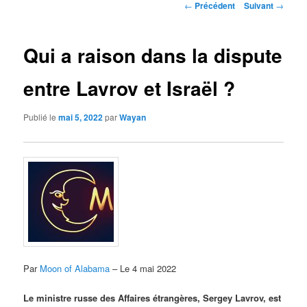
Navigation
←
Précédent
Suivant
→
des
articles
Qui a raison dans la dispute
entre Lavrov et Israël ?
Publié le
mai 5, 2022
par
Wayan
Par
Moon of Alabama
– Le 4 mai 2022
Le ministre russe des Affaires étrangères, Sergey Lavrov, est