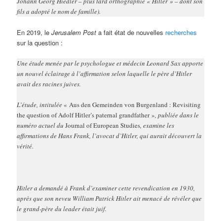
Johann Georg Hiedler – plus tard orthographié « Hitler » – dont son
fils a adopté le nom de famille).
En 2019, le
Jerusalem Post
a fait état de nouvelles
recherches
sur la question :
Une étude menée par le psychologue et médecin Leonard Sax apporte
un nouvel éclairage à l’affirmation selon laquelle le père d’Hitler
avait des racines juives.
L’étude, intitulée
« Aus den Gemeinden von Burgenland : Revisiting
the question of Adolf Hitler’s paternal grandfather »
, publiée dans le
numéro actuel du
Journal of European Studies
, examine les
affirmations de Hans Frank, l’avocat d’Hitler, qui aurait découvert la
vérité.
Hitler a demandé à Frank d’examiner cette revendication en 1930,
après que son neveu William Patrick Hitler ait menacé de révéler que
le grand-père du leader était juif.