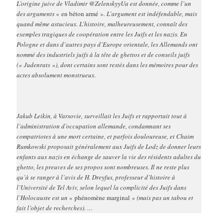
L’origine juive de Vladimir @ZelenskyyUa est donnée, comme l’un
des arguments
« en béton armé »
. L’argument est indéfendable, mais
quand même astucieux. L’histoire, malheureusement, connaît des
exemples tragiques de coopération entre les Juifs et les nazis. En
Pologne et dans d’autres pays d’Europe orientale, les Allemands ont
nommé des industriels juifs à la tête de ghettos et de conseils juifs
(« Judenrats »), dont certains sont restés dans les mémoires pour des
actes absolument monstrueux.
Jakub Leikin, à Varsovie, surveillait les Juifs et rapportait tout à
l’administration d’occupation allemande, condamnant ses
compatriotes à une mort certaine, et parfois douloureuse, et Chaim
Rumkowski proposait généralement aux Juifs de Lodz de donner leurs
enfants aux nazis en échange de sauver la vie des résidents adultes du
ghetto, les preuves de ses propos sont nombreuses. Il ne reste plus
qu’à se ranger à l’avis de H. Dreyfus, professeur d’histoire à
l’Université de Tel Aviv, selon lequel la complicité des Juifs dans
l’Holocauste est un
« phénomène marginal »
(mais pas un tabou et
fait l’objet de recherches). …