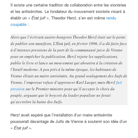
Il existe une certaine tradition de collaboration entre les sionistes
et les antisémites. Le fondateur du mouvement sioniste visant à
établir un
« État juif »
, Theodor Herzl, s’en est même
rendu
coupable
:
Alors que l’écrivain austro-hongrois Theodor Herzl était sur le point
de publier son manifeste,
L’État juif
, en février 1896, il a dû faire face
à d’intenses pressions de la part de la communauté juive de Vienne
pour en empêcher la publication. Herzl rejette les supplications,
publie le livre et lance un mouvement qui aboutira à la création de
l’Israël moderne. À peu près à la même époque, les habitants de
Vienne élisait un maire antisémite. Au grand soulagement des Juifs de
Vienne, l’empereur refuse d’approuver Karl Lueger, mais Herzl
fait
pression
sur le Premier ministre pour qu’il accepte le choix du
peuple, arguant que le boycott du leader populiste ne ferait
qu’accroître la haine des Juifs.
Herzl avait espéré que l’installation d’un maire antisémite
pousserait davantage de Juifs de Vienne à soutenir son idée d’un
« État juif »
.