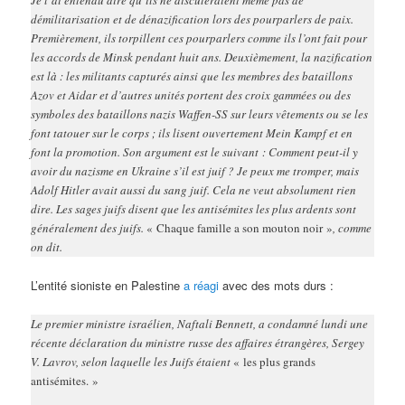
Je l’ai entendu dire qu’ils ne discuteraient même pas de
démilitarisation et de dénazification lors des pourparlers de paix.
Premièrement, ils torpillent ces pourparlers comme ils l’ont fait pour
les accords de Minsk pendant huit ans. Deuxièmement, la nazification
est là : les militants capturés ainsi que les membres des bataillons
Azov et Aidar et d’autres unités portent des croix gammées ou des
symboles des bataillons nazis Waffen-SS sur leurs vêtements ou se les
font tatouer sur le corps ; ils lisent ouvertement Mein Kampf et en
font la promotion. Son argument est le suivant : Comment peut-il y
avoir du nazisme en Ukraine s’il est juif ? Je peux me tromper, mais
Adolf Hitler avait aussi du sang juif. Cela ne veut absolument rien
dire. Les sages juifs disent que les antisémites les plus ardents sont
généralement des juifs.
« Chaque famille a son mouton noir »
, comme
on dit.
L’entité sioniste en Palestine
a réagi
avec des mots durs :
Le premier ministre israélien, Naftali Bennett, a condamné lundi une
récente déclaration du ministre russe des affaires étrangères, Sergey
V. Lavrov, selon laquelle les Juifs étaient
« les plus grands
antisémites. »