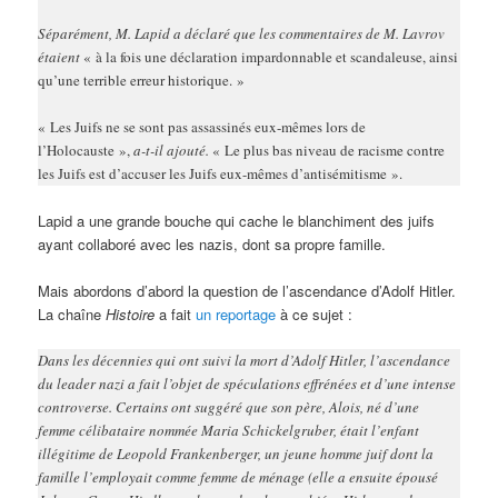
Séparément, M. Lapid a déclaré que les commentaires de M. Lavrov
étaient
« à la fois une déclaration impardonnable et scandaleuse, ainsi
qu’une terrible erreur historique. »
« Les Juifs ne se sont pas assassinés eux-mêmes lors de
l’Holocauste »,
a-t-il ajouté.
« Le plus bas niveau de racisme contre
les Juifs est d’accuser les Juifs eux-mêmes d’antisémitisme ».
Lapid a une grande bouche qui cache le blanchiment des juifs
ayant collaboré avec les nazis, dont sa propre famille.
Mais abordons d’abord la question de l’ascendance d’Adolf Hitler.
La chaîne
Histoire
a fait
un reportage
à ce sujet :
Dans les décennies qui ont suivi la mort d’Adolf Hitler, l’ascendance
du leader nazi a fait l’objet de spéculations effrénées et d’une intense
controverse. Certains ont suggéré que son père, Alois, né d’une
femme célibataire nommée Maria Schickelgruber, était l’enfant
illégitime de Leopold Frankenberger, un jeune homme juif dont la
famille l’employait comme femme de ménage (elle a ensuite épousé