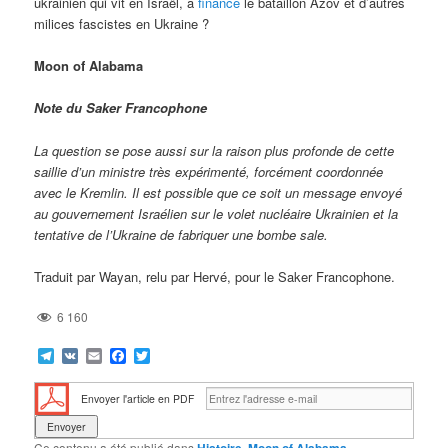
ukrainien qui vit en Israël, a
financé
le bataillon Azov et d’autres
milices fascistes en Ukraine ?
Moon of Alabama
Note du Saker Francophone
La question se pose aussi sur la raison plus profonde de cette
saillie d’un ministre très expérimenté, forcément coordonnée
avec le Kremlin. Il est possible que ce soit un message envoyé
au gouvernement Israélien sur le volet nucléaire Ukrainien et la
tentative de l’Ukraine de fabriquer une bombe sale.
Traduit par Wayan, relu par Hervé, pour le Saker Francophone.
6 160
Telegram
VK
Email
Facebook
Twitter
Envoyer l'article en PDF
Ce contenu a été publié dans
,
,