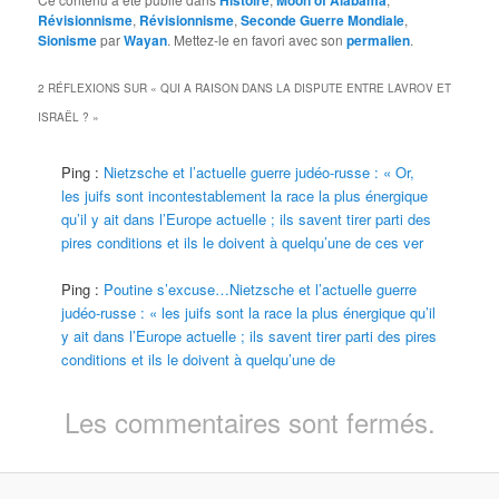
Histoire
Moon of Alabama
Révisionnisme
,
Révisionnisme
,
Seconde Guerre Mondiale
,
Sionisme
par
Wayan
. Mettez-le en favori avec son
permalien
.
2 RÉFLEXIONS SUR «
QUI A RAISON DANS LA DISPUTE ENTRE LAVROV ET
ISRAËL ?
»
Ping :
Nietzsche et l’actuelle guerre judéo-russe : « Or,
les juifs sont incontestablement la race la plus énergique
qu’il y ait dans l’Europe actuelle ; ils savent tirer parti des
pires conditions et ils le doivent à quelqu’une de ces ver
Ping :
Poutine s’excuse…Nietzsche et l’actuelle guerre
judéo-russe : « les juifs sont la race la plus énergique qu’il
y ait dans l’Europe actuelle ; ils savent tirer parti des pires
conditions et ils le doivent à quelqu’une de
Les commentaires sont fermés.