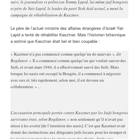
suivi, le journaliste et politicien Tommy Lapid, lui-même juif hongrois
et père de Yair Lapid, le leader du parti Yesh Atid actuel, a mené la
campagne de réhabilitation de Kasztner.
Le père de l’actuel ministre des affaires étrangères d’Israël Yair
Lapid a tenté de réhabiliter Kasztner. Mais l’historien britannique
a estimé que Kasztner était bel et bien coupable :
« Kasztner n’a pas commencé comme quelqu’un de mauvais »
, dit
Bogdanor.
« Il a commencé comme quelqu’un qui voulait sauver des
Juifs, et avant mars 1944, il a effectivement sauvé des Juifs. Mais
lorsque les nazis ont occupé la Hongrie, il a commencé à négocier
avec eux et, très rapidement, selon moi, il est devenu un
collaborateur. »
…
L’accusation principale portée contre Kasztner par les Juifs hongrois
survivants était, selon Bogdanor,
« non seulement qu’il n’avait pas
réussi à les avertir [de l’intention des nazis]. C’est que Kasztner avait
donné des instructions aux dirigeants juifs locaux pour les tromper et
les inciter à monter dans les trains pour Auschwitz. Après que