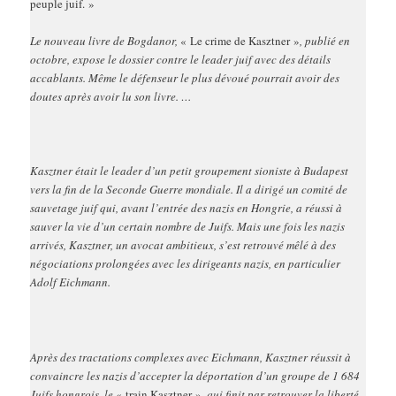
peuple juif. »
Le nouveau livre de Bogdanor,
« Le crime de Kasztner »
, publié en
octobre, expose le dossier contre le leader juif avec des détails
accablants. Même le défenseur le plus dévoué pourrait avoir des
doutes après avoir lu son livre. …
Kasztner était le leader d’un petit groupement sioniste à Budapest
vers la fin de la Seconde Guerre mondiale. Il a dirigé un comité de
sauvetage juif qui, avant l’entrée des nazis en Hongrie, a réussi à
sauver la vie d’un certain nombre de Juifs. Mais une fois les nazis
arrivés, Kasztner, un avocat ambitieux, s’est retrouvé mêlé à des
négociations prolongées avec les dirigeants nazis, en particulier
Adolf Eichmann.
Après des tractations complexes avec Eichmann, Kasztner réussit à
convaincre les nazis d’accepter la déportation d’un groupe de 1 684
Juifs hongrois, le
« train Kasztner »
, qui finit par retrouver la liberté