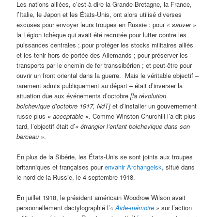
Les nations alliées, c’est-à-dire la Grande-Bretagne, la France,
l’Italie, le Japon et les États-Unis, ont alors utilisé diverses
excuses pour envoyer leurs troupes en Russie : pour
«
sauver »
la Légion tchèque qui avait été recrutée pour lutter contre les
puissances centrales ; pour protéger les stocks militaires alliés
et les tenir hors de portée des Allemands ; pour préserver les
transports par le chemin de fer transsibérien ; et peut-être pour
ouvrir un front oriental dans la guerre. Mais le véritable objectif –
rarement admis publiquement au départ – était d’inverser la
situation due aux événements d’octobre
[la révolution
bolchevique d’octobre 1917, NdT]
et d’installer un gouvernement
russe plus
«
acceptable »
. Comme Winston Churchill l’a dit plus
tard, l’objectif était d’
«
étrangler l’enfant bolchevique dans son
berceau »
.
En plus de la Sibérie, les États-Unis se sont joints aux troupes
britanniques et françaises pour
envahir Archangelsk
, situé dans
le nord de la Russie, le 4 septembre 1918.
En juillet 1918, le président américain Woodrow Wilson avait
personnellement dactylographié l’
«
Aide-mémoire
»
sur l’action