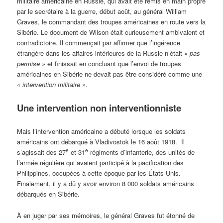
militaire américaine en Russie, qui avait été remis en main propre
par le secrétaire à la guerre, début août, au général William
Graves, le commandant des troupes américaines en route vers la
Sibérie. Le document de Wilson était curieusement ambivalent et
contradictoire. Il commençait par affirmer que l’ingérence
étrangère dans les affaires intérieures de la Russie n’était
«
pas
permise »
et finissait en concluant que l’envoi de troupes
américaines en Sibérie ne devait pas être considéré comme une
«
intervention militaire »
.
Une intervention non interventionniste
Mais l’intervention américaine a débuté lorsque les soldats
américains ont débarqué à Vladivostok le 16 août 1918. Il
e
e
s’agissait des 27
et 31
régiments d’infanterie, des unités de
l’armée régulière qui avaient participé à la pacification des
Philippines, occupées à cette époque par les États-Unis.
Finalement, il y a dû y avoir environ 8 000 soldats américains
débarqués en Sibérie.
À en juger par ses mémoires, le général Graves fut étonné de