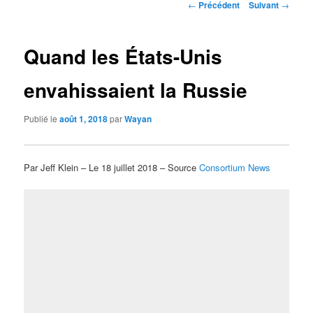
Navigation
←
Précédent
Suivant
→
des
articles
Quand les États-Unis
envahissaient la Russie
Publié le
août 1, 2018
par
Wayan
Par Jeff Klein – Le 18 juillet 2018 – Source
Consortium News