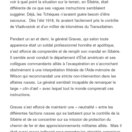
voir à quel point la situation sur le terrain, en Sibérie, était
différente de ce que ses vagues instructions semblaient
suggérer. Déjà, les Tchèques n’avaient guère besoin d’être
secourus. Dès l’été 1918, ils avaient facilement pris le contrôle
de Vladivostok et d’un millier de kilomètres du Transsibérien.
Pendant un an et demi, le général Graves, qui selon toute
apparence était un soldat professionnel honnête et apolitique,
s’est efforcé de comprendre et de remplir son mandat en Sibérie.
Il semble avoir conduit le département d’État américain et ses
collègues commandants alliés à l’exaspération en s’accrochant
obstinément à une interprétation littérale de l’Aide-mémoire de
Wilson qui recommandait une stricte non-intervention dans les
affaires russes. Le général semblait incapable de remarquer le
large
«
clin d’œil »
avec lequel tout le monde comprenait ces
instructions.
Graves s’est efforcé de maintenir une
«
neutralité »
entre les
différentes factions russes qui se battaient pour le contrôle de la
Sibérie et de se concentrer sur sa mission de protection du
chemin de fer et des approvisionnements militaires alliés. Mais il
était aussi assez indiscret pour rapporter les atrocités commises