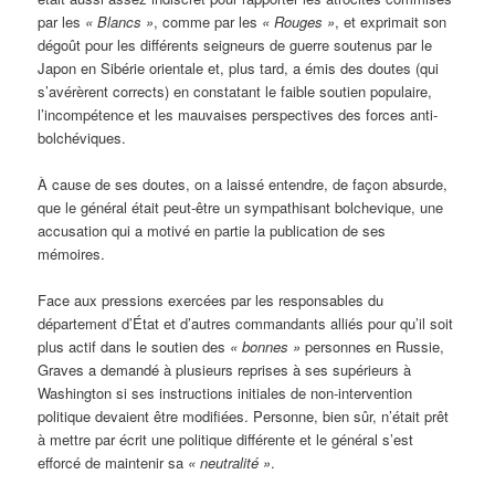
par les
« B
lancs »
, comme par les
« R
ouges »
, et exprimait son
dégoût pour les différents seigneurs de guerre soutenus par le
Japon en Sibérie orientale et, plus tard, a émis des doutes (qui
s’avérèrent corrects) en constatant le faible soutien populaire,
l’incompétence et les mauvaises perspectives des forces anti-
bolchéviques.
À cause de ses doutes, on a laissé entendre, de façon absurde,
que le général était peut-être un sympathisant bolchevique, une
accusation qui a motivé en partie la publication de ses
mémoires.
Face aux pressions exercées par les responsables du
département d’État et d’autres commandants alliés pour qu’il soit
plus actif dans le soutien des
« bonnes »
personnes en Russie,
Graves a demandé à plusieurs reprises à ses supérieurs à
Washington si ses instructions initiales de non-intervention
politique devaient être modifiées. Personne, bien sûr, n’était prêt
à mettre par écrit une politique différente et le général s’est
efforcé de maintenir sa
«
neutralité »
.