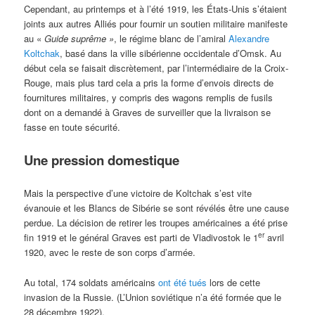
Cependant, au printemps et à l’été 1919, les États-Unis s’étaient
joints aux autres Alliés pour fournir un soutien militaire manifeste
au «
Guide suprême »
, le régime blanc de l’amiral
Alexandre
Koltchak
, basé dans la ville sibérienne occidentale d’Omsk. Au
début cela se faisait discrètement, par l’intermédiaire de la Croix-
Rouge, mais plus tard cela a pris la forme d’envois directs de
fournitures militaires, y compris des wagons remplis de fusils
dont on a demandé à Graves de surveiller que la livraison se
fasse en toute sécurité.
Une pression domestique
Mais la perspective d’une victoire de Koltchak s’est vite
évanouie et les Blancs de Sibérie se sont révélés être une cause
perdue. La décision de retirer les troupes américaines a été prise
er
fin 1919 et le général Graves est parti de Vladivostok le 1
avril
1920, avec le reste de son corps d’armée.
Au total, 174 soldats américains
ont été tués
lors de cette
invasion de la Russie. (L’Union soviétique n’a été formée que le
28 décembre 1922).