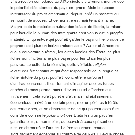
L’insurrection confédérée au XIXe siècle a clairement montré que
le potentiel d’éclatement du pays est grand. Mais le succès
retentissant du projet américain a, depuis, créé un monstre qui
se nourrit de succès. Et ce monstre est maintenant affamé.
Malgré toute la rhétorique autour des idéaux de liberté, la raison
pour laquelle la plupart des immigrants sont venus est le progrès
matériel. Et qu’est-ce qui pourrait garder le pays unifié lorsque ce
progrès n’est plus un horizon raisonnable ? Au fur et à mesure
que la couverture a rétréci, les élites locales des États les plus
riches sont incités à ne plus payer pour les États les plus
pauvres. Le culte de la réussite, cette véritable
religion
laïque
des Américains et qui était responsable de la longue et
riche histoire du pays, pourrait donc être le carburant
d’un fractionnement. Il est tentant d’imaginer que les forces
armées du pays permettraient d’éviter un tel effondrement.
Initialement, cela aurait pu être vrai, mais l’affaiblissement
économique, arrivé à un certain point, met en péril les intérêts
des entreprises, et se débarrasser de ce qui pourrait alors être
considéré comme le
poids mort
des États les plus pauvres
garantira plus, et non moins, de pouvoir à ceux qui sont en
mesure de contrôler l’armée. Le fractionnement pourrait
alors facilement échapper au contrôle de ceux-ci. Quelque chose