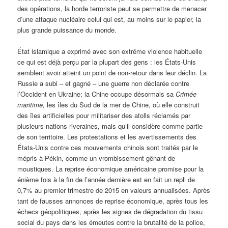
des opérations, la horde terroriste peut se permettre de menacer
d’une attaque nucléaire celui qui est, au moins sur le papier, la
plus grande puissance du monde.
État islamique a exprimé avec son extrême violence habituelle
ce qui est déjà perçu par la plupart des gens : les États-Unis
semblent avoir atteint un point de non-retour dans leur déclin. La
Russie a subi – et gagné – une guerre non déclarée contre
l’Occident en Ukraine; la Chine occupe désormais sa
Crimée
maritime,
les îles du Sud de la mer de Chine, où elle construit
des îles artificielles pour militariser des atolls réclamés par
plusieurs nations riveraines, mais qu’il considère comme partie
de son territoire. Les protestations et les avertissements des
États-Unis contre ces mouvements chinois sont traités par le
mépris à Pékin, comme un vrombissement gênant de
moustiques. La reprise économique américaine promise pour la
énième fois à la fin de l’année dernière est en fait un repli de
0,7% au premier trimestre de 2015 en valeurs annualisées. Après
tant de fausses annonces de reprise économique, après tous les
échecs géopolitiques, après les signes de dégradation du tissu
social du pays dans les émeutes contre la brutalité de la police,