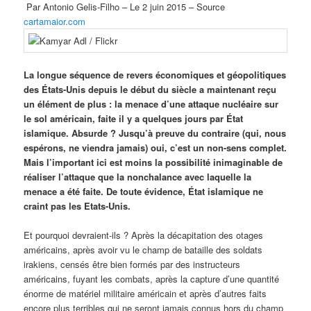
Par Antonio Gelis-Filho – Le 2 juin 2015 – Source
cartamaior.com
La longue séquence de revers économiques et géopolitiques
des États-Unis depuis le début du siècle a maintenant reçu
un élément de plus : la menace d’une attaque nucléaire sur
le sol américain, faite il y a quelques jours par État
islamique. Absurde ? Jusqu’à preuve du contraire (qui, nous
espérons, ne viendra jamais) oui, c’est un non-sens complet.
Mais l’important ici est moins la possibilité inimaginable de
réaliser l’attaque que la nonchalance avec laquelle la
menace a été faite. De toute évidence, État islamique ne
craint pas les Etats-Unis.
Et pourquoi devraient-ils ? Après la décapitation des otages
américains, après avoir vu le champ de bataille des soldats
irakiens, censés être bien formés par des instructeurs
américains, fuyant les combats, après la capture d’une quantité
énorme de matériel militaire américain et après d’autres faits
encore plus terribles qui ne seront jamais connus hors du champ