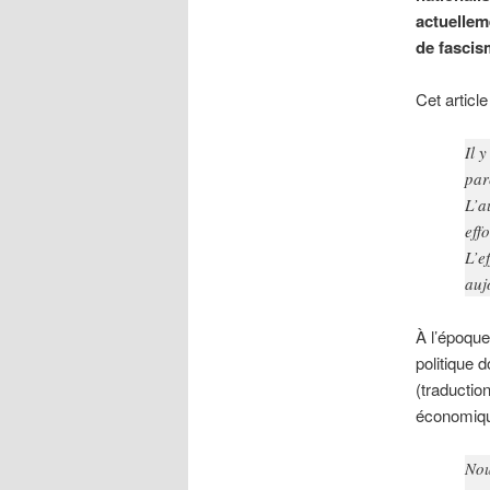
actuellem
de fascis
Cet article
Il 
par
L’a
eff
L’e
auj
À l’époque
politique 
(traductio
économique
Nou