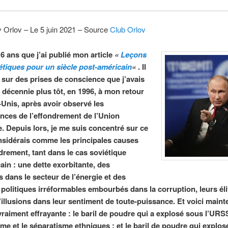
 Orlov – Le 5 juin 2021 – Source
Club Orlov
16 ans que j’ai publié mon article
«
Leçons
étiques pour un siècle post-américain
«
. Il
é sur des prises de conscience que j’avais
e décennie plus tôt, en 1996, à mon retour
-Unis, après avoir observé les
ces de l’effondrement de l’Union
e. Depuis lors, je me suis concentré sur ce
nsidérais comme les principales causes
ndrement, tant dans le cas soviétique
ain : une dette exorbitante, des
 dans le secteur de l’énergie et des
politiques irréformables embourbés dans la corruption, leurs éli
’illusions dans leur sentiment de toute-puissance. Et voici main
raiment effrayante : le baril de poudre qui a explosé sous l’URSS
sme et le séparatisme ethniques ; et le baril de poudre qui explos