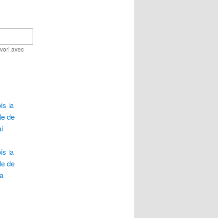
avori avec
is la
le de
i
is la
le de
ra