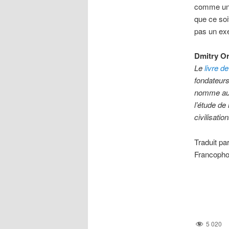
comme une n
que ce soi
pas un ex
Dmitry Or
Le
livre d
fondateurs
nomme aujo
l’étude de
civilisation
Traduit pa
Francoph
5 020