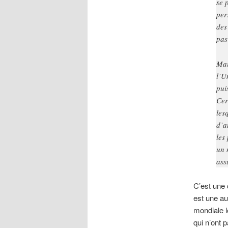
se 
per
des
pas
Mai
l’U
pui
Cer
les
d’a
les
un 
ass
C’est une 
est une au
mondiale l
qui n’ont 