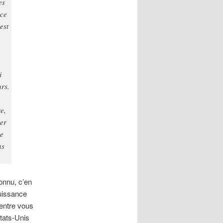
es
nce
est
i
urs.
e,
ler
ve
as
onnu, c’en
puissance
’entre vous
États-Unis