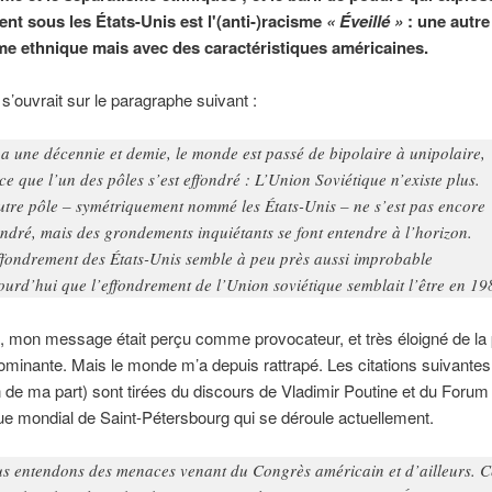
ent sous les États-Unis est l'(anti-)racisme
« Éveillé »
: une autr
me ethnique mais avec des caractéristiques américaines.
 s’ouvrait sur le paragraphe suivant :
y a une décennie et demie, le monde est passé de bipolaire à unipolaire,
ce que l’un des pôles s’est effondré : L’Union Soviétique n’existe plus.
utre pôle – symétriquement nommé les États-Unis – ne s’est pas encore
ondré, mais des grondements inquiétants se font entendre à l’horizon.
ffondrement des États-Unis semble à peu près aussi improbable
ourd’hui que l’effondrement de l’Union soviétique semblait l’être en 19
, mon message était perçu comme provocateur, et très éloigné de la
dominante. Mais le monde m’a depuis rattrapé. Les citations suivantes
n de ma part) sont tirées du discours de Vladimir Poutine et du Forum
 mondial de Saint-Pétersbourg qui se déroule actuellement.
s entendons des menaces venant du Congrès américain et d’ailleurs. C