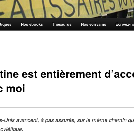
tiques
Nos ebooks
Thésaurus
Nos écrivains
Écrivez-
tine est entièrement d’acc
c moi
s-Unis avancent, à pas assurés, sur le même chemin q
soviétique.