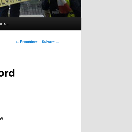
nous…
Navigation
←
Précédent
Suivant
→
des
articles
ord
ue