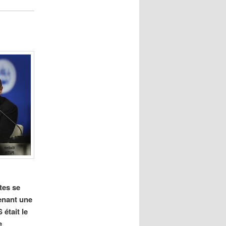
tes se
tenant une
 était le
e