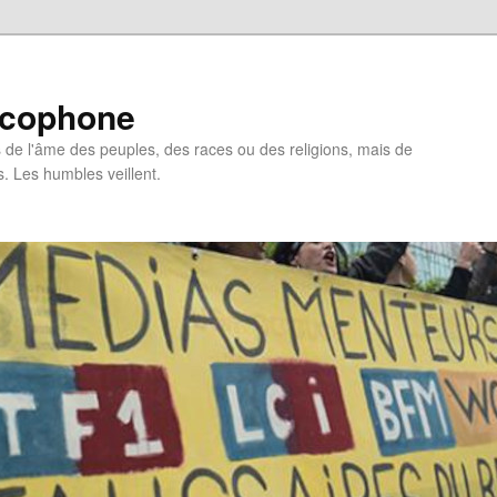
ncophone
de l'âme des peuples, des races ou des religions, mais de
s. Les humbles veillent.