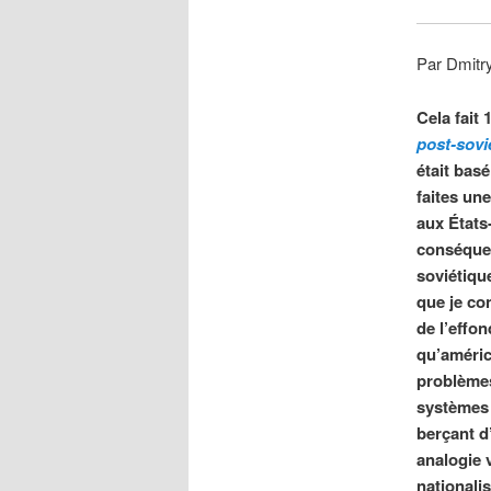
Par Dmitry
Cela fait 
post-sovi
était bas
faites un
aux États
conséquen
soviétiqu
que je co
de l’effo
qu’améric
problèmes
systèmes 
berçant d
analogie v
nationali