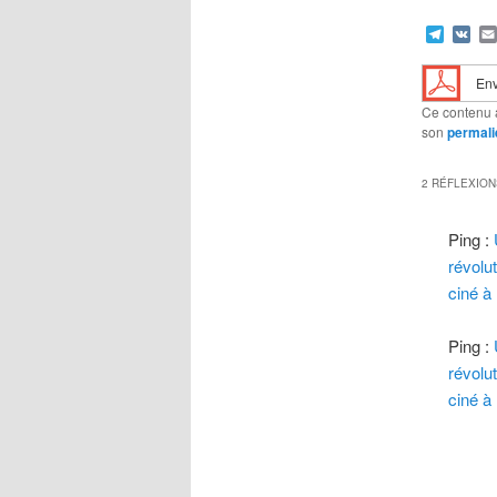
Teleg
VK
Env
Ce contenu 
son
permali
2 RÉFLEXION
Ping :
révolu
ciné à
Ping :
révolu
ciné à