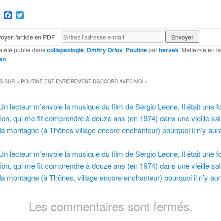
ram
Email
Facebook
Twitter
oyer l'article en PDF
a été publié dans
collapsologie
,
Dmitry Orlov
,
Poutine
par
hervek
. Mettez-le en f
en
.
S SUR «
POUTINE EST ENTIÈREMENT D’ACCORD AVEC MOI
»
Un lecteur m’envoie la musique du film de Sergio Leone, Il était une fo
tion, qui me fit comprendre à douze ans (en 1974) dans une vieille sal
 la montagne (à Thônes village encore enchanteur) pourquoi il n’y aura
Un lecteur m’envoie la musique du film de Sergio Leone, Il était une fo
tion, qui me fit comprendre à douze ans (en 1974) dans une vieille sal
 la montagne (à Thônes, village encore enchanteur) pourquoi il n’y au
Les commentaires sont fermés.