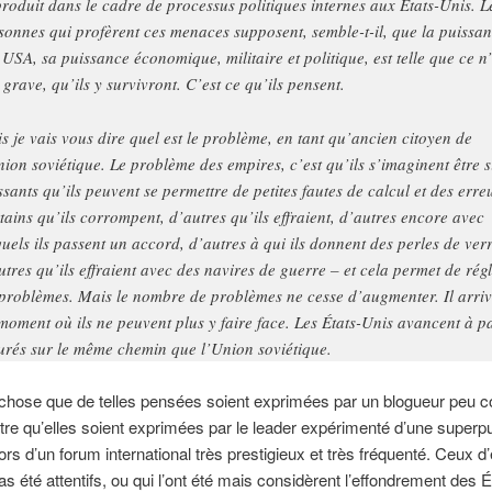
produit dans le cadre de processus politiques internes aux États-Unis. L
sonnes qui profèrent ces menaces supposent, semble-t-il, que la puissa
 USA, sa puissance économique, militaire et politique, est telle que ce n’
 grave, qu’ils y survivront. C’est ce qu’ils pensent.
s je vais vous dire quel est le problème, en tant qu’ancien citoyen de
nion soviétique. Le problème des empires, c’est qu’ils s’imaginent être s
ssants qu’ils peuvent se permettre de petites fautes de calcul et des erre
tains qu’ils corrompent, d’autres qu’ils effraient, d’autres encore avec
quels ils passent un accord, d’autres à qui ils donnent des perles de verr
utres qu’ils effraient avec des navires de guerre – et cela permet de rég
 problèmes. Mais le nombre de problèmes ne cesse d’augmenter. Il arri
moment où ils ne peuvent plus y faire face. Les États-Unis avancent à p
urés sur le même chemin que l’Union soviétique.
chose que de telles pensées soient exprimées par un blogueur peu c
tre qu’elles soient exprimées par le leader expérimenté d’une super
ors d’un forum international très prestigieux et très fréquenté. Ceux d
pas été attentifs, ou qui l’ont été mais considèrent l’effondrement des 