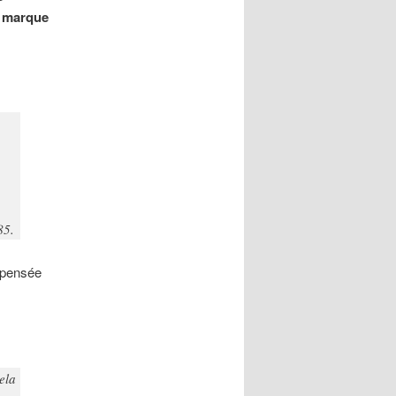
e marque
85.
 pensée
ela