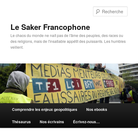
Aller
au
Rech
contenu
principal
Le Saker Francophone
Le chaos du monde ne naît pas de l'âme des peuples, des races ou
des religions, mais de l'insatiable appétit des puissants. Les humbles
veillent.
Menu
Comprendre les enjeux geopolitiques
Nos ebooks
principal
Thésaurus
Nos écrivains
Écrivez-nous…