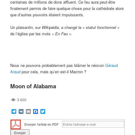
centaines de millions de dons affluent. Ce feu aura peut-être
finalement permis de faire quelque chose pour la cathédrale alors
que d’autres pouvoirs étaient impuissants.
Un plaisantin, sur
Wikipédia
, a changé le
«
statut fonctionnel »
de l’église par les mots
«
En Feu »
.
Nous ne pouvons probablement pas blâmer le néocon
Géraud
Araud
pour cela, mais qu’en est-il Macron ?
Moon of Alabama
3 600
Telegram
VK
Email
Facebook
Twitter
Envoyer l'article en PDF