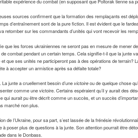
ritable expérience du combat (en supposant que Poltorak tienne sa 
uses sources confirment que la formation des remplaçants est déplo
mps d’entraînement sont de la pure fiction. Il est évident que le farde
va retomber sur les commandants d’unités qui vont recevoir les remp
fie que les forces ukrainiennes ne seront pas en mesure de mener d
 de combat pendant un certain temps. Cela signifie-t-il que la junte v
e et que ses unités ne participeront pas à des opérations de terrain? L
rête à accepter un armistice après sa défaite totale?
. La junte a cruellement besoin d’une
victoire
ou de quelque chose qu’
senter comme une victoire. Certains espéraient qu’il y aurait des dés
 qui aurait pu être décrit comme un succès, et un succès d’importa
as marché non plus.
on de l’Ukraine, pour sa part, s’est lassée de la frénésie révolutionnai
 poser plus de questions à la junte. Son attention pourrait être dét
ade dans le Donbass.