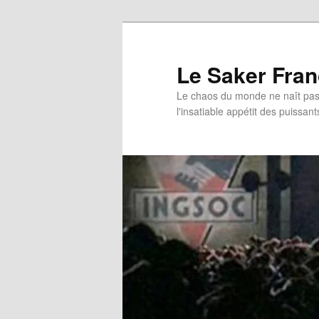
Aller
au
contenu
Le Saker Fra
principal
Le chaos du monde ne naît pas 
l'insatiable appétit des puissant