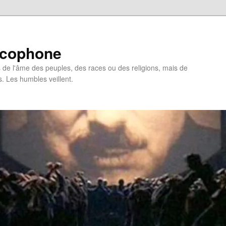
ncophone
de l'âme des peuples, des races ou des religions, mais de
s. Les humbles veillent.