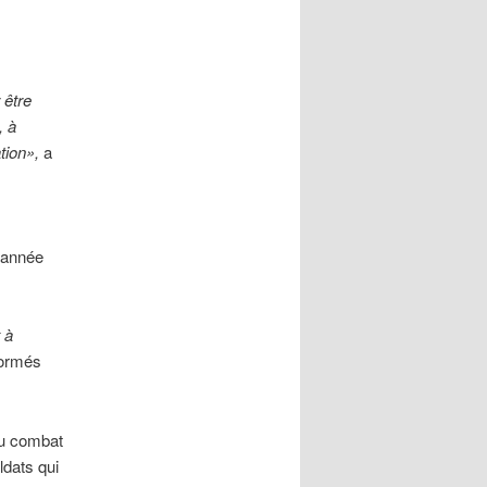
 être
, à
tion»,
a
l’année
t à
formés
 au combat
ldats qui