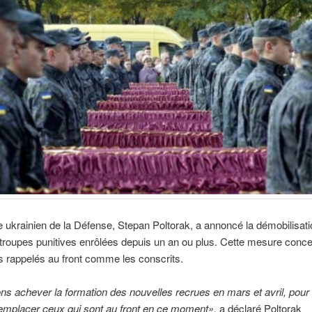
e ukrainien de la Défense, Stepan Poltorak, a annoncé la démobilisat
 troupes punitives enrôlées depuis un an ou plus. Cette mesure conce
s rappelés au front comme les conscrits.
ns achever la formation des nouvelles recrues en mars et avril, pour 
emplacer ceux qui sont au front en ce moment»,
a déclaré Poltorak