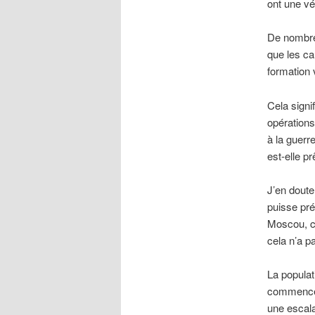
ont une vé
De nombre
que les ca
formation 
Cela signi
opérations
à la guerr
est-elle p
J’en doute
puisse pré
Moscou, ce
cela n’a p
La populati
commence à
une escal