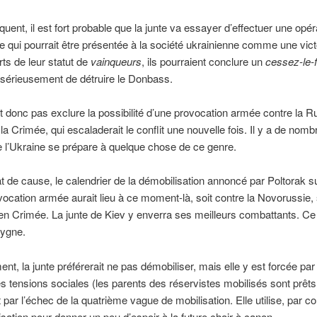
uent, il est fort probable que la junte va essayer d’effectuer une opér
 qui pourrait être présentée à la société ukrainienne comme une victo
rts de leur statut de
vainqueurs
, ils pourraient conclure un
cessez-le-
sérieusement de détruire le Donbass.
 donc pas exclure la possibilité d’une provocation armée contre la R
la Crimée, qui escaladerait le conflit une nouvelle fois. Il y a de nom
 l’Ukraine se prépare à quelque chose de ce genre.
at de cause, le calendrier de la démobilisation annoncé par Poltorak 
vocation armée aurait lieu à ce moment-là, soit contre la Novorussie, 
en Crimée. La junte de Kiev y enverra ses meilleurs combattants. Ce 
cygne.
ent, la junte préférerait ne pas démobiliser, mais elle y est forcée par 
 tensions sociales (les parents des réservistes mobilisés sont prêts
et par l’échec de la quatrième vague de mobilisation. Elle utilise, par 
isation pour donner un peu d’espoir à la future chair à canon.