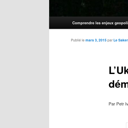
Menu
Comprendre les enjeux geopoli
principal
Publié le
mars 3, 2015
par
Le Sake
L’U
dém
Par Petr 