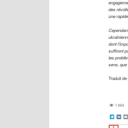
engagemen
des révolte
une rapide
Cependant
ukrainienn
dont l’imp
suffiront
les problè
sens, que 
Traduit de
1 664
Teleg
VK