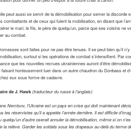
elle peut aussi se servir de la démobilisation pour semer la discorde e
s combattants et de ceux qui fuient la mobilisation, en disant que l’a
ibérer le mari, le fils, le père de quelqu’un, parce que ses voisins ne v
cer au combat.
romesses sont faites pour ne pas être tenues. Il se peut bien qu’il n’
obilisation, surtout si les opérations de combat s’intensifient. Par c
hance que les nouvelles recrues ukrainiennes auront d’être démobilis
 faisant honteusement tuer dans un autre chaudron du Donbass et d’
chez eux sous forme de cadavre.
ire de J. Hawk
(traducteur du russe à l’anglais):
ns Nemtsov, l’Ukraine est un pays en crise qui doit maintenant décid
us les réservistes qu’il a appelés l’année dernière. Il est difficile d’ima
u quelqu’un d’autre oserait annuler la démobilisation, même si on n’es
t de la relève. Garder les soldats sous les drapeaux au-delà du terme d