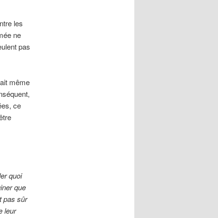
ntre les
rmée ne
eulent pas
y ait même
onséquent,
ées, ce
être
er quoi
giner que
t pas sûr
e leur