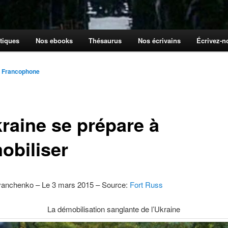
tiques
Nos ebooks
Thésaurus
Nos écrivains
Écrivez-
r Francophone
kraine se prépare à
obiliser
Ivanchenko – Le 3 mars 2015 – Source:
Fort Russ
La démobilisation sanglante de l’Ukraine