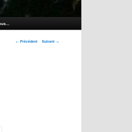
nous…
Navigation
←
Précédent
Suivant
→
des
articles