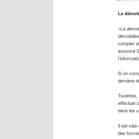
La démobi
«La démobi
démobilisé
compter du
annoncé Se
l’informat
Si on comp
dernière de
Toutefois, 
effectuer 
dans les u
Il est cla
des format