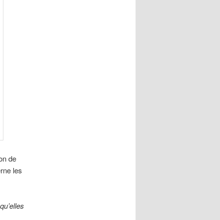
ion de
rne les
qu’elles