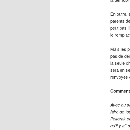
En outre, 
parents de
peut pas l
le rempla
Mais les p
pas de dém
la seule c
sera en se
renvoyés 
Commenta
Avec ou sa
faire de to
Poltorak o
qu’il y ai