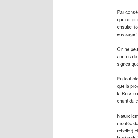
Par conséq
quelconque
ensuite, fo
envisager 
On ne peut
abords de 
signes que
En tout ét
que la pro
la Russie 
chant du 
Naturellem
montée des
rebeller) 
la démobil