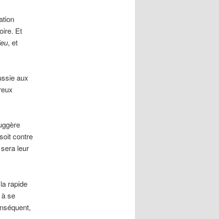
ation
ire. Et
feu
, et
ussie aux
breux
suggère
soit contre
sera leur
la rapide
 à se
conséquent,