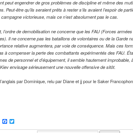
t peut engendrer de gros problèmes de discipline et même des mutin
s. Peut-être qu’ils seraient prêts à rester s‘ils avaient l’espoir de parti
 campagne victorieuse, mais ce n’est absolument pas le cas.
, l’ordre de demobilisation ne concerne que les FAU (Forces armées
es). Il ne concerne pas les bataillons de volontaires ou de la Garde n
ortance relative augmentera, par voie de conséquence. Mais ces for
 pas à compenser la perte des combattants expérimentés des FAU. Ét
mes de personnel et d’équipement, il semble hautement improbable,
Kiev envisage sérieusement une nouvelle offensive de sitôt.
 l’anglais par Dominique, relu par Diane et jj pour le Saker Francopho
ram
Email
Facebook
Twitter