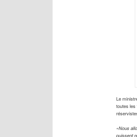
Le ministr
toutes les
réserviste
«Nous allo
puissent r