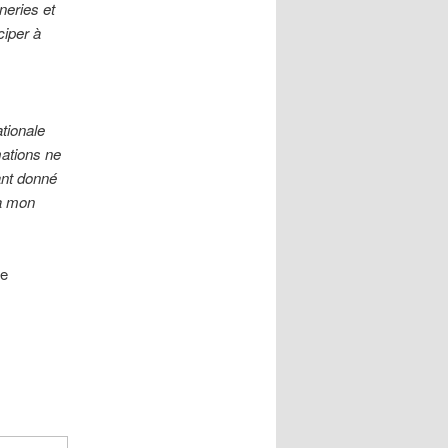
eries et
ciper à
ationale
mations ne
ant donné
 à mon
ne