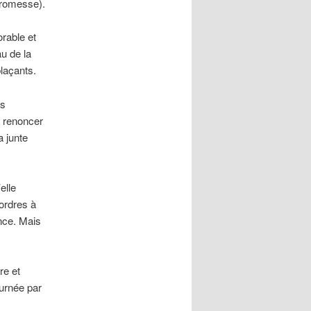
promesse).
rable et
au de la
laçants.
es
a renoncer
a junte
elle
ordres à
nce. Mais
re et
ournée par