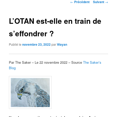
Navigation
←
Précédent
Suivant
→
des
articles
L’OTAN est-elle en train de
s’effondrer ?
Publié le
novembre 23, 2022
par
Wayan
Par The Saker – Le 22 novembre 2022 – Source
The Saker’s
Blog