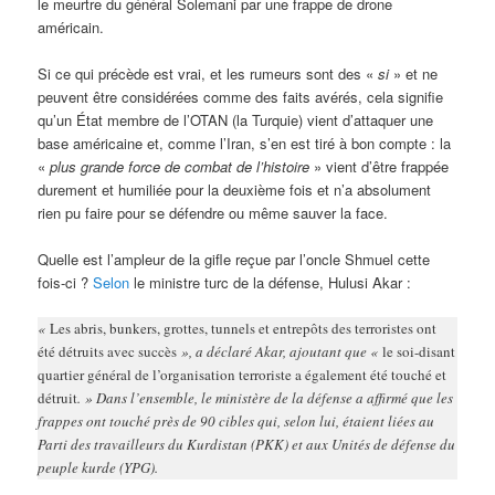
le meurtre du général Solemani par une frappe de drone
américain.
Si ce qui précède est vrai, et les rumeurs sont des «
si
» et ne
peuvent être considérées comme des faits avérés, cela signifie
qu’un État membre de l’OTAN (la Turquie) vient d’attaquer une
base américaine et, comme l’Iran, s’en est tiré à bon compte : la
«
plus grande force de combat de l’histoire
» vient d’être frappée
durement et humiliée pour la deuxième fois et n’a absolument
rien pu faire pour se défendre ou même sauver la face.
Quelle est l’ampleur de la gifle reçue par l’oncle Shmuel cette
fois-ci ?
Selon
le ministre turc de la défense, Hulusi Akar :
«
Les abris, bunkers, grottes, tunnels et entrepôts des terroristes ont
été détruits avec succès
», a déclaré Akar, ajoutant que «
le soi-disant
quartier général de l’organisation terroriste a également été touché et
détruit
. » Dans l’ensemble, le ministère de la défense a affirmé que les
frappes ont touché près de 90 cibles qui, selon lui, étaient liées au
Parti des travailleurs du Kurdistan (PKK) et aux Unités de défense du
peuple kurde (YPG).