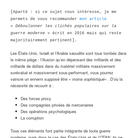
[Aparté : si ce sujet vous intéresse, je me
permets de vous recommander
mon article
«
Déboulonner les clichés populaires sur la
guerre moderne
» écrit en 2016 mais qui reste
majoritairement pertinent].
Les États-Unis, Israël et l’Arabie saoudite sont tous tombés dans
le même piège : l’illusion qu’en dépensant des milliards et des
milliards de dollars dans du matériel militaire massivement
surévalué et massivement sous-performant, vous pourrez
vaincre un ennemi supposé être «
moins sophistiqué
« . D’où la
nécessité de recourir à :
Des forces proxy
Des compagnies privées de mercenaires
Des opérations psychologiques
La corruption
Tous ces éléments font partie intégrante de toute guerre
moderne, mais dans le cas des États-Unis et de l’OTAN, ils ne