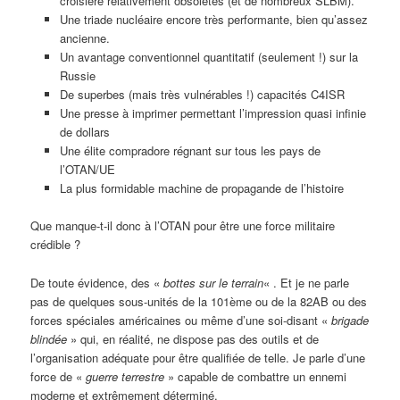
croisière relativement obsolètes (et de nombreux SLBM).
Une triade nucléaire encore très performante, bien qu’assez
ancienne.
Un avantage conventionnel quantitatif (seulement !) sur la
Russie
De superbes (mais très vulnérables !) capacités C4ISR
Une presse à imprimer permettant l’impression quasi infinie
de dollars
Une élite compradore régnant sur tous les pays de
l’OTAN/UE
La plus formidable machine de propagande de l’histoire
Que manque-t-il donc à l’OTAN pour être une force militaire
crédible ?
De toute évidence, des «
bottes sur le terrain
« . Et je ne parle
pas de quelques sous-unités de la 101ème ou de la 82AB ou des
forces spéciales américaines ou même d’une soi-disant «
brigade
blindée
» qui, en réalité, ne dispose pas des outils et de
l’organisation adéquate pour être qualifiée de telle. Je parle d’une
force de «
guerre terrestre
» capable de combattre un ennemi
moderne et extrêmement déterminé.