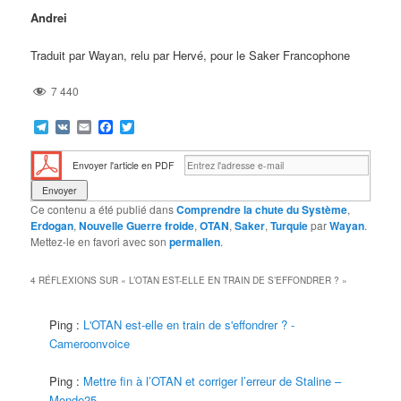
Andrei
Traduit par Wayan, relu par Hervé, pour le Saker Francophone
7 440
Telegram
VK
Email
Facebook
Twitter
Envoyer l'article en PDF
Ce contenu a été publié dans
Comprendre la chute du Système
,
Erdogan
,
Nouvelle Guerre froide
,
OTAN
,
Saker
,
Turquie
par
Wayan
.
Mettez-le en favori avec son
permalien
.
4 RÉFLEXIONS SUR «
L’OTAN EST-ELLE EN TRAIN DE S’EFFONDRER ?
»
Ping :
L'OTAN est-elle en train de s'effondrer ? -
Cameroonvoice
Ping :
Mettre fin à l’OTAN et corriger l’erreur de Staline –
Monde25