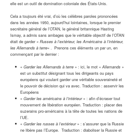
elle est un outil de domination coloniale des États-Unis.
Cela a toujours été vrai, d’où les célèbres paroles prononcées
dans les années 1950, aujourd’hui lointaines, lorsque le premier
secrétaire général de l’OTAN, le général britannique Hasting
Ismay, a admis sans ambages que le véritable objectif de l’OTAN
était de garder «
Russes à l’extérieur, les Américains à l’intérieur,
les Allemands à terre
« . Prenons ces éléments un par un, en
commençant par le dernier :
«
Garder les Allemands à terre
» : ici, le mot «
Allemands
»
est un substitut désignant tous les dirigeants ou pays
européens qui voulant garder une véritable souveraineté et
le pouvoir de décision qui va avec. Traduction : asservir les
Européens
«
Garder les am
é
ricains
à
l’int
é
rieur
» : afin d’écraser tout
mouvement de libération européen. Traduction : placer des
suzerains pro-américains à la tête de toutes les nations de
l’UE.
«
Garder les russes
à
l’ext
é
rieur
» : s’assurer que la Russie
ne libère pas l’Europe. Traduction : diaboliser la Russie et