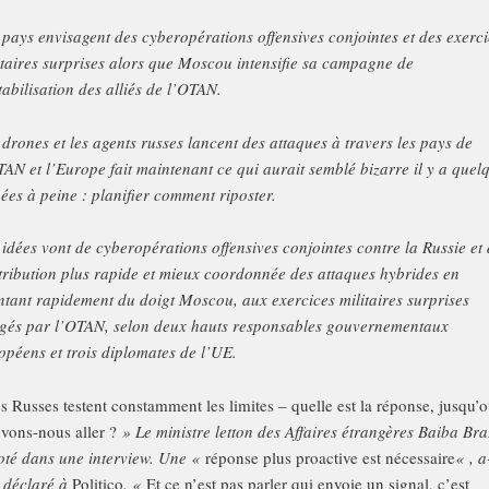
 pays envisagent des cyberopérations offensives conjointes et des exerc
itaires surprises alors que Moscou intensifie sa campagne de
tabilisation des alliés de l’OTAN.
 drones et les agents russes lancent des attaques à travers les pays de
TAN et l’Europe fait maintenant ce qui aurait semblé bizarre il y a quel
ées à peine : planifier comment riposter.
 idées vont de cyberopérations offensives conjointes contre la Russie et
ttribution plus rapide et mieux coordonnée des attaques hybrides en
ntant rapidement du doigt Moscou, aux exercices militaires surprises
igés par l’OTAN, selon deux hauts responsables gouvernementaux
opéens et trois diplomates de l’UE.
s Russes testent constamment les limites – quelle est la réponse, jusqu’
vons-nous aller ?
» Le ministre letton des Affaires étrangères Baiba Bra
oté dans une interview. Une «
réponse plus proactive est nécessaire
« , a
e déclaré à
Politico
. «
Et ce n’est pas parler qui envoie un signal, c’est