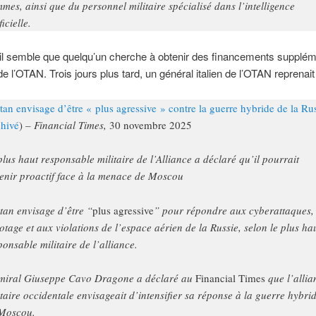
mes, ainsi que du personnel militaire spécialisé dans l’intelligence
ficielle.
il semble que quelqu’un cherche à obtenir des financements supplém
de l’OTAN. Trois jours plus tard, un général italien de l’OTAN reprenait 
tan envisage d’être « plus agressive » contre la guerre hybride de la Ru
chivé
)
– Financial Times,
30 novembre 2025
plus haut responsable militaire de l’Alliance a déclaré qu’il pourrait
enir proactif face à la menace de Moscou
tan envisage d’être “
plus agressive
” pour répondre aux cyberattaques,
otage et aux violations de l’espace aérien de la Russie, selon le plus ha
ponsable militaire de l’alliance.
miral Giuseppe Cavo Dragone a déclaré au
Financial Times
que l’allia
itaire occidentale envisageait d’intensifier sa réponse à la guerre hybri
Moscou.