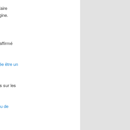
aire
gine.
affirmé
rée être un
s sur les
eu de