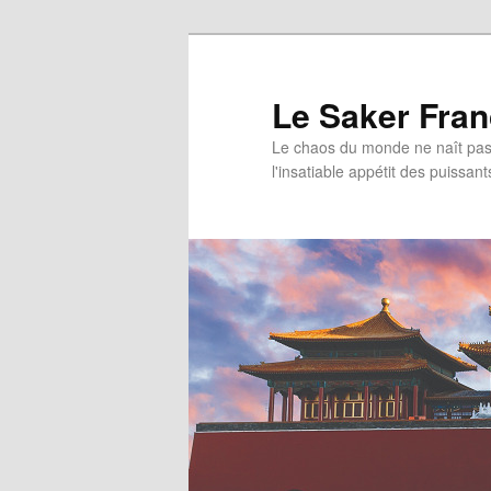
Aller
au
contenu
Le Saker Fra
principal
Le chaos du monde ne naît pas 
l'insatiable appétit des puissant