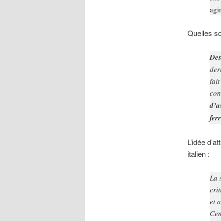
agir
Quelles so
Des
der
fai
con
d’a
fer
L’idée d’a
italien :
La 
cri
et 
Cen