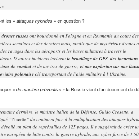
.
«
nt les «
attaques hybrides
» en question ?
 drones russes
ont bourdonné en Pologne et en Roumanie au cours des
nières semaines et des derniers mois, tandis que de mystérieux drones o
t des ravages dans les aéroports et les bases militaires à travers le
tinent. D’autres incidents incluent
le brouillage de GPS
,
des incursions
vions de combat
et de navires de guerre, et
une explosion sur une liais
roviaire polonaise
clé transportant de l’aide militaire à l’Ukraine.
ttaquer «
de manière préventive
» la Russie vient d’un document de d
semaine dernière, le ministre italien de la Défense, Guido Crosetto, a
tiqué “
l’inertie
” du continent face à la multiplication des attaques hybri
a dévoilé un plan de représailles de 125 pages. Il y suggérait de créer u
tre européen de lutte contre la guerre hybride, une cyber-force de 1 5