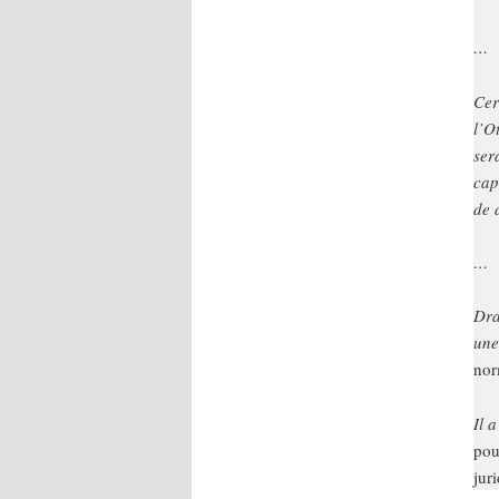
…
Cer
l’O
ser
cap
de 
…
Dra
une
nor
Il 
pou
jur