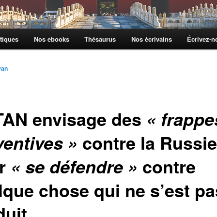
tiques
Nos ebooks
Thésaurus
Nos écrivains
Écrivez-
yan
TAN envisage des
« frappe
contre la Russie
ventives »
r
contre
« se défendre »
lque chose qui ne s’est pa
duit