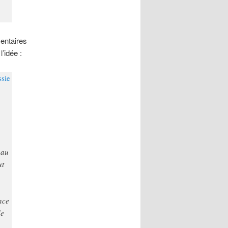
entaires
l’idée :
ssie
 au
ut
nce
de