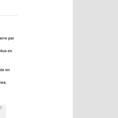
erre par
plus en
sie en
mes.
7