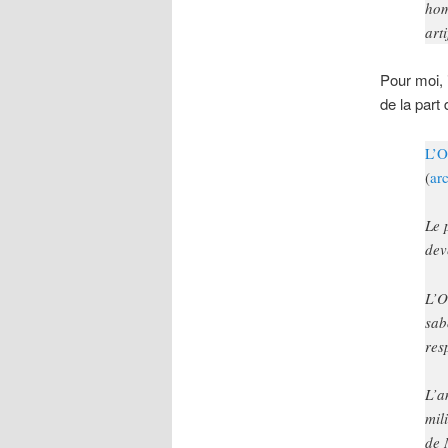
hom
arti
Pour moi, 
de la part 
L’O
(
ar
Le 
dev
L’O
sab
res
L’a
mil
de 