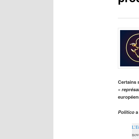
Certains 
«
représai
européen
Politico
a 
L’E
nov