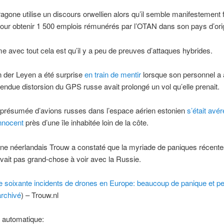
ragone utilise un discours orwellien alors qu’il semble manifestement f
our obtenir 1 500 emplois rémunérés par l’OTAN dans son pays d’ori
e avec tout cela est qu’il y a peu de preuves d’attaques hybrides.
 der Leyen a été surprise
en train de mentir
lorsque son personnel a 
tendue distorsion du GPS russe avait prolongé un vol qu’elle prenait.
n présumée d’avions russes dans l’espace aérien estonien
s’était avé
nnocent
près d’une île inhabitée loin de la côte.
e néerlandais Trouw a constaté que la myriade de paniques récente
vait pas grand-chose à voir avec la Russie.
 soixante incidents de drones en Europe: beaucoup de panique et p
archivé
) – Trouw.nl
 automatique: