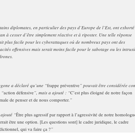
tains diplomates, en particulier des pays d’Europe de l’Est, ont exhorté
tan à cesser d’être simplement réactive et à riposter. Une telle réponse
ait plus facile pour les cyberattaques où de nombreux pays ont des
acités offensives mais serait moins facile pour le sabotage ou les intrus
drones.
gone a déclaré qu’une “
frappe préventive
” pouvait être considérée c
 “
action défensive
”, mais a ajouté : “
C’est plus éloigné de notre façon
male de penser et de nous comporter
.”
a ajouté “
Être plus agressif par rapport à l’agressivité de notre homologu
rrait être une option. [Les questions sont] le cadre juridique, le cadre
idictionnel, qui va faire ça ?
”