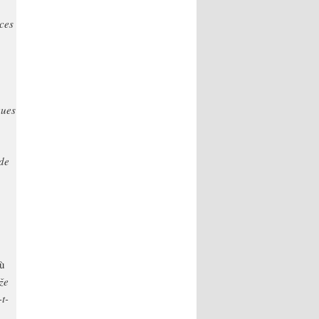
ices
ques
 de
où
že
-t-