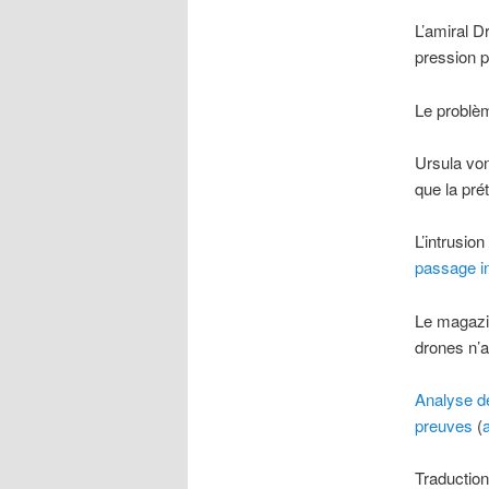
L’amiral D
pression p
Le problèm
Ursula von
que la pré
L’intrusio
passage i
Le magazin
drones n’a
Analyse de
preuves
(
Traduction