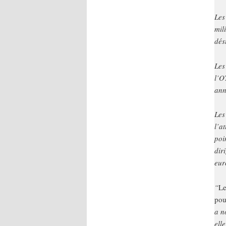
Les
mil
dés
Les
l’O
ann
Les
l’a
poi
dir
eur
“
Le
pou
a n
ell