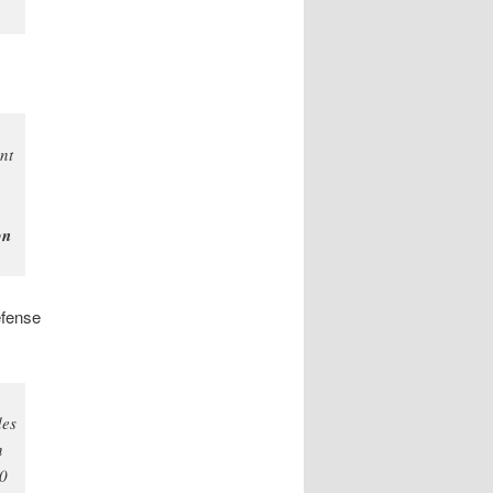
nt
on
éfense
des
n
00