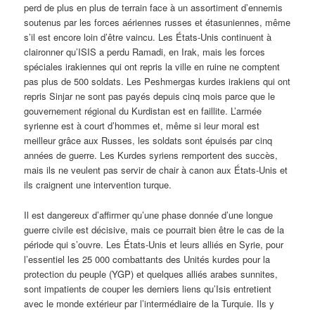
perd de plus en plus de terrain face à un assortiment d’ennemis
soutenus par les forces aériennes russes et étasuniennes, même
s’il est encore loin d’être vaincu. Les États-Unis continuent à
claironner qu’ISIS a perdu Ramadi, en Irak, mais les forces
spéciales irakiennes qui ont repris la ville en ruine ne comptent
pas plus de 500 soldats. Les Peshmergas kurdes irakiens qui ont
repris Sinjar ne sont pas payés depuis cinq mois parce que le
gouvernement régional du Kurdistan est en faillite. L’armée
syrienne est à court d’hommes et, même si leur moral est
meilleur grâce aux Russes, les soldats sont épuisés par cinq
années de guerre. Les Kurdes syriens remportent des succès,
mais ils ne veulent pas servir de chair à canon aux États-Unis et
ils craignent une intervention turque.
Il est dangereux d’affirmer qu’une phase donnée d’une longue
guerre civile est décisive, mais ce pourrait bien être le cas de la
période qui s’ouvre. Les États-Unis et leurs alliés en Syrie, pour
l’essentiel les 25 000 combattants des Unités kurdes pour la
protection du peuple (YGP) et quelques alliés arabes sunnites,
sont impatients de couper les derniers liens qu’Isis entretient
avec le monde extérieur par l’intermédiaire de la Turquie. Ils y