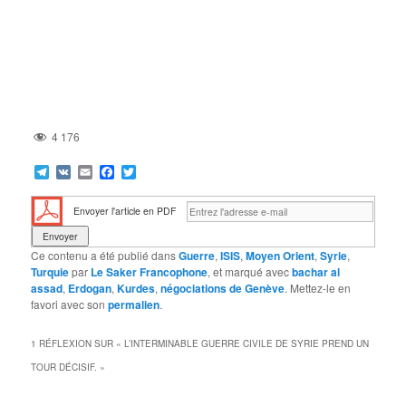
4 176
Telegram
VK
Email
Facebook
Twitter
Envoyer l'article en PDF
Ce contenu a été publié dans
Guerre
,
ISIS
,
Moyen Orient
,
Syrie
,
Turquie
par
Le Saker Francophone
, et marqué avec
bachar al
assad
,
Erdogan
,
Kurdes
,
négociations de Genève
. Mettez-le en
favori avec son
permalien
.
1 RÉFLEXION SUR «
L’INTERMINABLE GUERRE CIVILE DE SYRIE PREND UN
TOUR DÉCISIF.
»