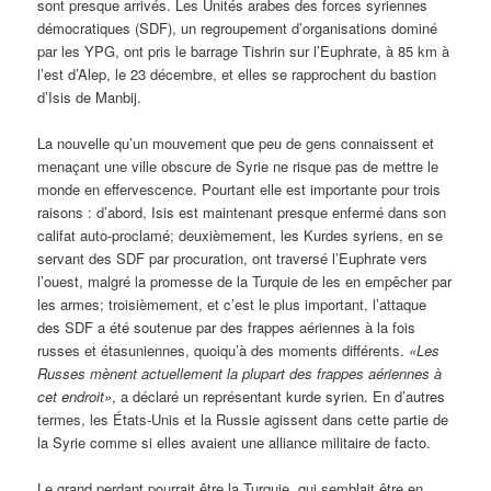
sont presque arrivés. Les Unités arabes des forces syriennes
démocratiques (SDF), un regroupement d’organisations dominé
par les YPG, ont pris le barrage Tishrin sur l’Euphrate, à 85 km à
l’est d’Alep, le 23 décembre, et elles se rapprochent du bastion
d’Isis de Manbij.
La nouvelle qu’un mouvement que peu de gens connaissent et
menaçant une ville obscure de Syrie ne risque pas de mettre le
monde en effervescence. Pourtant elle est importante pour trois
raisons : d’abord, Isis est maintenant presque enfermé dans son
califat auto-proclamé; deuxièmement, les Kurdes syriens, en se
servant des SDF par procuration, ont traversé l’Euphrate vers
l’ouest, malgré la promesse de la Turquie de les en empêcher par
les armes; troisièmement, et c’est le plus important, l’attaque
des SDF a été soutenue par des frappes aériennes à la fois
russes et étasuniennes, quoiqu’à des moments différents.
«Les
Russes mènent actuellement la plupart des frappes aériennes à
cet endroit»
, a déclaré un représentant kurde syrien. En d’autres
termes, les États-Unis et la Russie agissent dans cette partie de
la Syrie comme si elles avaient une alliance militaire de facto.
Le grand perdant pourrait être la Turquie, qui semblait être en