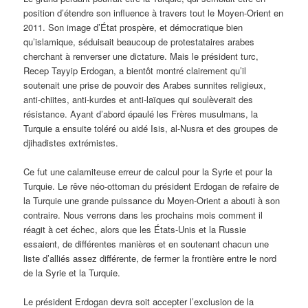
position d’étendre son influence à travers tout le Moyen-Orient en
2011. Son image d’État prospère, et démocratique bien
qu’islamique, séduisait beaucoup de protestataires arabes
cherchant à renverser une dictature. Mais le président turc,
Recep Tayyip Erdogan, a bientôt montré clairement qu’il
soutenait une prise de pouvoir des Arabes sunnites religieux,
anti-chiites, anti-kurdes et anti-laïques qui soulèverait des
résistance. Ayant d’abord épaulé les Frères musulmans, la
Turquie a ensuite toléré ou aidé Isis, al-Nusra et des groupes de
djihadistes extrémistes.
Ce fut une calamiteuse erreur de calcul pour la Syrie et pour la
Turquie. Le rêve néo-ottoman du président Erdogan de refaire de
la Turquie une grande puissance du Moyen-Orient a abouti à son
contraire. Nous verrons dans les prochains mois comment il
réagit à cet échec, alors que les États-Unis et la Russie
essaient, de différentes manières et en soutenant chacun une
liste d’alliés assez différente, de fermer la frontière entre le nord
de la Syrie et la Turquie.
Le président Erdogan devra soit accepter l’exclusion de la