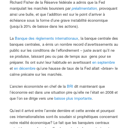
Richard Fisher de la Réserve fédérale a admis que la Fed
manipulait les marchés boursiers par
préalimentation,
provoquant
ainsi une bulle, et que l’addition est sur le point d’arriver à
échéance sous la forme d’une grave instabilité économique
(jusqu’à 20% de baisse dans les actions).
La
Banque des règlements internationaux
, la banque centrale des
banques centrales, a émis un nombre record d’avertissements au
public sur les conditions de l’effondrement – juste avant qu’il ne
se produise, laissant peu ou pas de temps aux gens pour se
préparer. Ils ont suivi leur habitude en avertissant
en septembre
et
en décembre
qu’une hausse de taux de la Fed allait «
briser
» le
calme précaire sur les marchés.
L’ancien économiste en chef de la
BRI
dit maintenant que
l’économie est dans une situation pire qu’elle ne l’était en 2008 et
que l’on se dirige vers une
baisse plus importante
.
Qu’est-il arrivé entre l’année dernière et cette année et pourquoi
ces internationalistes sont-ils soudain si prophétiques concernant
notre réalité économique? Le fait que les banquiers centraux