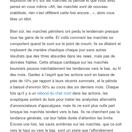
explosion de 9% sur les marchés du pétrole et que vous avez
pensé en vous même «
Ah, les marchés sont de nouveau
stabilisés, rien n’est différent cette fois encore…»
, alors vous
êtes un idiot.
Bien sûr, les marchés pétroliers ont perdu le lendemain presque
tous les gains de la veille. Et voilà comment les marchés se
comportent quand ils sont sur le point de mourir; ils se dilatent et
implosent de manière chaotique chaque jour sans autres
résultats que des titres absurdes dans les
news
, mais pas de
données fiables. Cette attaque cardiaque sur les marchés
boursiers pousse inévitablement les tendances vers le bas, au fil
des mois. Gardez à l’esprit que les actions sont en baisse de
près de 10% par rapport à leurs récents sommets, et le pétrole
a baissé d’environ 50% au cours des six derniers mois. Chaque
fois qu’il y a un
rebond du chat mort
dans les actions, les
sceptiques sortent du bois pour traiter les analystes alternatifs
d’
annonciateurs d’apocalypse
, mais ils ne sont plus nulle part
lorsque les marchés tendent vers le bas. Ils ne cherchent pas la
tendance générale, car leur faible durée d’attention les limite.
Encore une fois, les sauts extrêmes sur les marchés, que ce soit
vers le haut ou vers le bas, sont un signe que l’effondrement