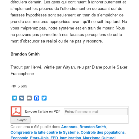
déroulera demain. Les gens qui continuent à ignorer purement et
simplement les preuves de l’effondrement en se basant sur de
fausses hypothèses sont seulement en train de s’empêcher de
prendre des mesures appropriées avant qu’il ne soit trop tard. Ne
vous méprenez pas, notre système est en train de mourir. Nous
ne pouvons pas permettre à nos fausses perceptions de cette
mort d’obscurcir sa réalité ou de ne pas y répondre.
Brandon Smith
Traduit par Hervé, vérifié par Wayan, relu par Diane pour le Saker
Francophone
5 699
Telegram
VK
Email
Facebook
Twitter
Envoyer l'article en PDF
Ce contenu a été publié dans
Attentats
,
Brandon Smith
,
Comprendre la lutte contre le Système
,
Contrôle des populations
,
Economie
,
Etats-Unis
,
FED
,
Immigration
,
Marxisme Culturel
,