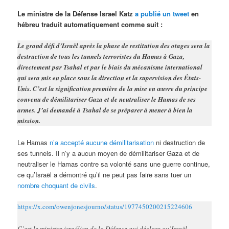
Le ministre de la Défense Israel Katz
a publié un tweet
en
hébreu traduit automatiquement comme suit :
Le grand défi d’Israël après la phase de restitution des otages sera la
destruction de tous les tunnels terroristes du Hamas à Gaza,
directement par Tsahal et par le biais du mécanisme international
qui sera mis en place sous la direction et la supervision des États-
Unis. C’est la signification première de la mise en œuvre du principe
convenu de démilitariser Gaza et de neutraliser le Hamas de ses
armes. J’ai demandé à Tsahal de se préparer à mener à bien la
mission.
Le Hamas
n’a accepté aucune démilitarisation
ni destruction de
ses tunnels. Il n’y a aucun moyen de démilitariser Gaza et de
neutraliser le Hamas contre sa volonté sans une guerre continue,
ce qu’Israël a démontré qu’il ne peut pas faire sans tuer un
nombre choquant de civils
.
https://x.com/owenjonesjourno/status/1977450200215224606
C’est le ministre israélien de la Défense qui déclare qu’Israël