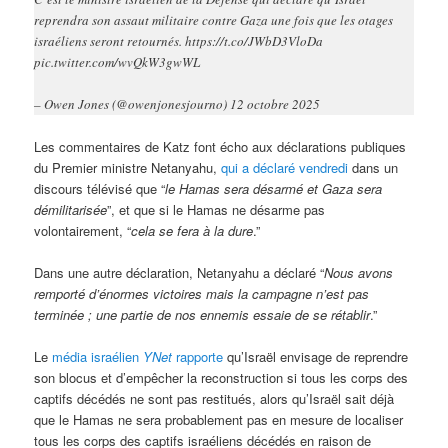
reprendra son assaut militaire contre Gaza une fois que les otages
israéliens seront retournés. https://t.co/JWbD3VloDa
pic.twitter.com/wvQkW3gwWL
– Owen Jones (@owenjonesjourno) 12 octobre 2025
Les commentaires de Katz font écho aux déclarations publiques
du Premier ministre Netanyahu,
qui a déclaré vendredi
dans un
discours télévisé que “
le Hamas sera désarmé et Gaza sera
démilitarisée
”, et que si le Hamas ne désarme pas
volontairement, “
cela se fera à la dure
.”
Dans une autre déclaration, Netanyahu a déclaré “
Nous avons
remporté d’énormes victoires mais la campagne n’est pas
terminée ; une partie de nos ennemis essaie de se rétablir
.”
Le
média israélien
YNet
rapporte
qu’Israël envisage de reprendre
son blocus et d’empêcher la reconstruction si tous les corps des
captifs décédés ne sont pas restitués, alors qu’Israël sait déjà
que le Hamas ne sera probablement pas en mesure de localiser
tous les corps des captifs israéliens décédés en raison de