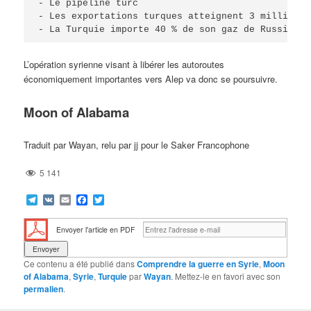
- Le pipeline turc 

- Les exportations turques atteignent 3 milliards
- La Turquie importe 40 % de son gaz de Russie
L’opération syrienne visant à libérer les autoroutes
économiquement importantes vers Alep va donc se poursuivre.
Moon of Alabama
Traduit par Wayan, relu par jj pour le Saker Francophone
5 141
Telegram
VK
Email
Facebook
Twitter
Envoyer l'article en PDF
Ce contenu a été publié dans
Comprendre la guerre en Syrie
,
Moon
of Alabama
,
Syrie
,
Turquie
par
Wayan
. Mettez-le en favori avec son
permalien
.