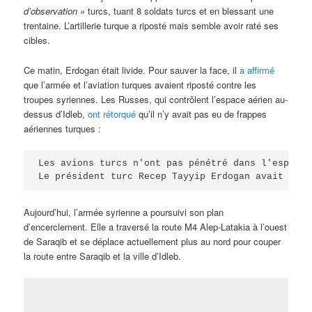
d’observation »
turcs, tuant 8 soldats turcs et en blessant une
trentaine. L’artillerie turque a riposté mais semble avoir raté ses
cibles.
Ce matin, Erdogan était livide. Pour sauver la face, il
a affirmé
que l’armée et l’aviation turques avaient riposté contre les
troupes syriennes. Les Russes, qui contrôlent l’espace aérien au-
dessus d’Idleb,
ont rétorqué
qu’il n’y avait pas eu de frappes
aériennes turques :
Les avions turcs n'ont pas pénétré dans l'espace 
Le président turc Recep Tayyip Erdogan avait décl
Aujourd’hui, l’armée syrienne a poursuivi son plan
d’encerclement. Elle a traversé la route M4 Alep-Latakia à l’ouest
de Saraqib et se déplace actuellement plus au nord pour couper
la route entre Saraqib et la ville d’Idleb.