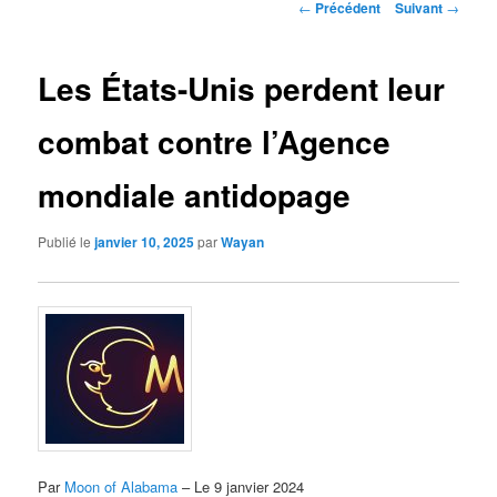
Navigation
←
Précédent
Suivant
→
des
articles
Les États-Unis perdent leur
combat contre l’Agence
mondiale antidopage
Publié le
janvier 10, 2025
par
Wayan
Par
Moon of Alabama
– Le 9 janvier 2024