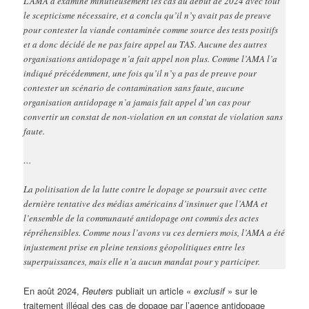
L’AMA a examiné minutieusement les cas au début de 2024 avec tout
le scepticisme nécessaire, et a conclu qu’il n’y avait pas de preuve
pour contester la viande contaminée comme source des tests positifs
et a donc décidé de ne pas faire appel au TAS. Aucune des autres
organisations antidopage n’a fait appel non plus. Comme l’AMA l’a
indiqué précédemment, une fois qu’il n’y a pas de preuve pour
contester un scénario de contamination sans faute, aucune
organisation antidopage n’a jamais fait appel d’un cas pour
convertir un constat de non-violation en un constat de violation sans
faute.
…
La politisation de la lutte contre le dopage se poursuit avec cette
dernière tentative des médias américains d’insinuer que l’AMA et
l’ensemble de la communauté antidopage ont commis des actes
répréhensibles. Comme nous l’avons vu ces derniers mois, l’AMA a été
injustement prise en pleine tensions géopolitiques entre les
superpuissances, mais elle n’a aucun mandat pour y participer.
En août 2024,
Reuters
publiait un article «
exclusif
» sur le
traitement illégal des cas de dopage par l’agence antidopage