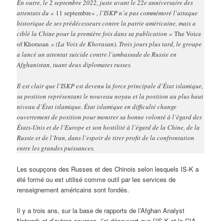
En outre, le 2 septembre 2022, juste avant le 22e anniversaire des
attentats du «
11 septembre
« , l’ISKP n’a pas commémoré l’attaque
historique de ses prédécesseurs contre la patrie américaine, mais a
ciblé la Chine pour la première fois dans sa publication «
The Voice
of Khorasan
» (La Voix de Khorasan). Trois jours plus tard, le groupe
a lancé un attentat suicide contre l’ambassade de Russie en
Afghanistan, tuant deux diplomates russes.
Il est clair que l’ISKP est devenu la force principale d’État islamique,
sa position représentant le nouveau noyau et la position au plus haut
niveau d’État islamique. État islamique en difficulté change
ouvertement de position pour montrer sa bonne volonté à l’égard des
États-Unis et de l’Europe et son hostilité à l’égard de la Chine, de la
Russie et de l’Iran, dans l’espoir de tirer profit de la confrontation
entre les grandes puissances.
Les soupçons des Russes et des Chinois selon lesquels IS-K a
été formé ou est utilisé comme outil par les services de
renseignement américains sont fondés.
Il y a trois ans, sur la base de rapports de l’Afghan Analyst
Network et d’autres sources, j’ai découvert que l’IS-K et la CIA