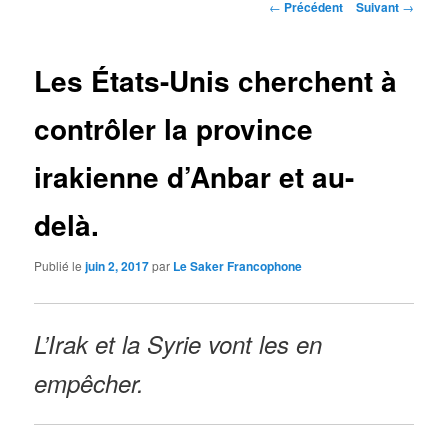
Navigation
←
Précédent
Suivant
→
des
articles
Les États-Unis cherchent à
contrôler la province
irakienne d’Anbar et au-
delà.
Publié le
juin 2, 2017
par
Le Saker Francophone
L’Irak et la Syrie vont les en
empêcher.