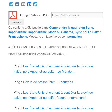
Telegram
VK
Email
Facebook
Twitter
Envoyer l'article en PDF
Ce contenu a été publié dans
Comprendre la guerre en Syrie
,
impérialisme
,
Impérialisme
,
Moon of Alabama
,
Syrie
par
Le Saker
Francophone
. Mettez-le en favori avec son
permalien
.
6 RÉFLEXIONS SUR «
LES ÉTATS-UNIS CHERCHENT À CONTRÔLER LA
PROVINCE IRAKIENNE D’ANBAR ET AU-DELÀ.
»
Ping :
Les États-Unis cherchent à contrôler la province
irakienne d’Anbar et au-delà – Le Monde...
Ping :
Revue de presse inter. | Pearltrees
Ping :
Les États-Unis cherchent à contrôler la province
irakienne d’Anbar et au-delà | Réseau International
Ping :
Les États-Unis cherchent à contrôler la province