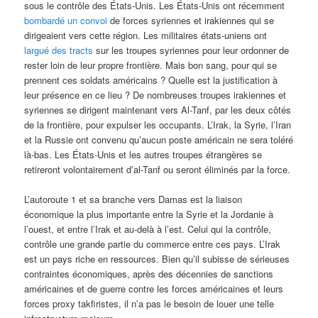
sous le contrôle des États-Unis. Les États-Unis ont récemment
bombardé un convoi
de forces syriennes et irakiennes qui se
dirigeaient vers cette région. Les militaires états-uniens ont
largué des tracts
sur les troupes syriennes pour leur ordonner de
rester loin de leur propre frontière. Mais bon sang, pour qui se
prennent ces soldats américains ? Quelle est la justification à
leur présence en ce lieu ? De nombreuses troupes irakiennes et
syriennes se dirigent maintenant vers Al-Tanf, par les deux côtés
de la frontière, pour expulser les occupants. L’Irak, la Syrie, l’Iran
et la Russie ont convenu qu’aucun poste américain ne sera toléré
là-bas. Les États-Unis et les autres troupes étrangères se
retireront volontairement d’al-Tanf ou seront éliminés par la force.
L’autoroute 1 et sa branche vers Damas est la liaison
économique la plus importante entre la Syrie et la Jordanie à
l’ouest, et entre l’Irak et au-delà à l’est. Celui qui la contrôle,
contrôle une grande partie du commerce entre ces pays. L’Irak
est un pays riche en ressources. Bien qu’il subisse de sérieuses
contraintes économiques, après des décennies de sanctions
américaines et de guerre contre les forces américaines et leurs
forces proxy takfiristes, il n’a pas le besoin de louer une telle