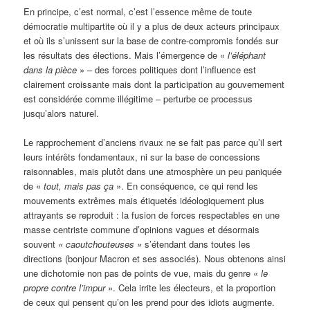
En principe, c’est normal, c’est l’essence même de toute
démocratie multipartite où il y a plus de deux acteurs principaux
et où ils s’unissent sur la base de contre-compromis fondés sur
les résultats des élections. Mais l’émergence de «
l’éléphant
dans la pièce
» – des forces politiques dont l’influence est
clairement croissante mais dont la participation au gouvernement
est considérée comme illégitime – perturbe ce processus
jusqu’alors naturel.
Le rapprochement d’anciens rivaux ne se fait pas parce qu’il sert
leurs intérêts fondamentaux, ni sur la base de concessions
raisonnables, mais plutôt dans une atmosphère un peu paniquée
de «
tout, mais pas ça
». En conséquence, ce qui rend les
mouvements extrêmes mais étiquetés idéologiquement plus
attrayants se reproduit : la fusion de forces respectables en une
masse centriste commune d’opinions vagues et désormais
souvent
« caoutchouteuses »
s’étendant dans toutes les
directions (bonjour Macron et ses associés). Nous obtenons ainsi
une dichotomie non pas de points de vue, mais du genre «
le
propre contre l’impur
». Cela irrite les électeurs, et la proportion
de ceux qui pensent qu’on les prend pour des idiots augmente.