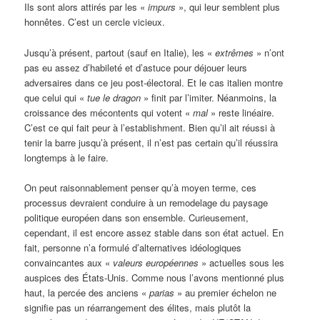
Ils sont alors attirés par les «
impurs
», qui leur semblent plus
honnêtes. C’est un cercle vicieux.
Jusqu’à présent, partout (sauf en Italie), les «
extrêmes
» n’ont
pas eu assez d’habileté et d’astuce pour déjouer leurs
adversaires dans ce jeu post-électoral. Et le cas italien montre
que celui qui «
tue le dragon
» finit par l’imiter. Néanmoins, la
croissance des mécontents qui votent «
mal
» reste linéaire.
C’est ce qui fait peur à l’establishment. Bien qu’il ait réussi à
tenir la barre jusqu’à présent, il n’est pas certain qu’il réussira
longtemps à le faire.
On peut raisonnablement penser qu’à moyen terme, ces
processus devraient conduire à un remodelage du paysage
politique européen dans son ensemble. Curieusement,
cependant, il est encore assez stable dans son état actuel. En
fait, personne n’a formulé d’alternatives idéologiques
convaincantes aux «
valeurs européennes
» actuelles sous les
auspices des États-Unis. Comme nous l’avons mentionné plus
haut, la percée des anciens «
parias
» au premier échelon ne
signifie pas un réarrangement des élites, mais plutôt la