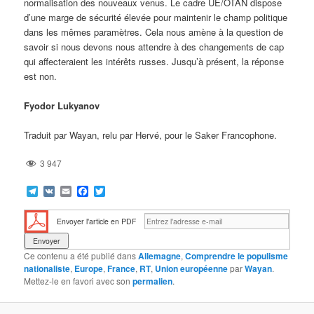
normalisation des nouveaux venus. Le cadre UE/OTAN dispose
d’une marge de sécurité élevée pour maintenir le champ politique
dans les mêmes paramètres. Cela nous amène à la question de
savoir si nous devons nous attendre à des changements de cap
qui affecteraient les intérêts russes. Jusqu’à présent, la réponse
est non.
Fyodor Lukyanov
Traduit par Wayan, relu par Hervé, pour le Saker Francophone.
3 947
Telegram
VK
Email
Facebook
Twitter
Envoyer l'article en PDF
Ce contenu a été publié dans
Allemagne
,
Comprendre le populisme
nationaliste
,
Europe
,
France
,
RT
,
Union européenne
par
Wayan
.
Mettez-le en favori avec son
permalien
.