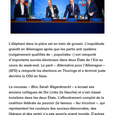
L’éléphant dans la pièce est en train de grossir. L’inquiétude
grandit en Allemagne après que les partis anti système
(vulgairement qualifiés de «
populistes
») ont remporté
d’importants succès électoraux dans deux États de l’Est au
cours du week-end. Le parti
« Alternative pour l’Allemagne »
(AFD) a remporté les élections en Thuringe et a terminé juste
derrière la CDU en Saxe.
Le nouveau
« Bloc Sarah Wagenknecht »
a écrasé ses
anciens collègues de Die Linke (la Gauche) et s’est classé
troisième dans les deux États. L’effondrement complet de la
coalition fédérale au pouvoir (le fameux
« feu tricolore »
, qui
représentent les couleurs des sociaux-démocrates, des
libéraux et des verts) n’a pas surpris grand monde. D’autres