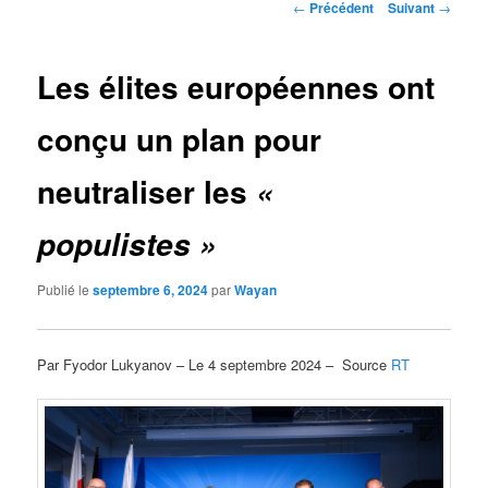
Navigation
←
Précédent
Suivant
→
des
articles
Les élites européennes ont
conçu un plan pour
neutraliser les
«
populistes »
Publié le
septembre 6, 2024
par
Wayan
Par Fyodor Lukyanov – Le 4 septembre 2024 – Source
RT