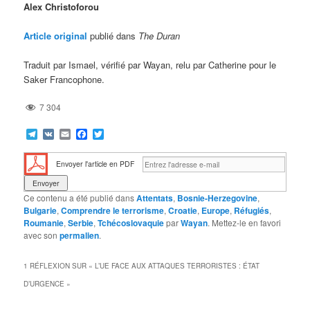
Alex Christoforou
Article original
publié dans
The Duran
Traduit par Ismael, vérifié par Wayan, relu par Catherine pour le
Saker Francophone.
7 304
Telegram
VK
Email
Facebook
Twitter
Envoyer l'article en PDF
Ce contenu a été publié dans
Attentats
,
Bosnie-Herzegovine
,
Bulgarie
,
Comprendre le terrorisme
,
Croatie
,
Europe
,
Réfugiés
,
Roumanie
,
Serbie
,
Tchécoslovaquie
par
Wayan
. Mettez-le en favori
avec son
permalien
.
1 RÉFLEXION SUR «
L’UE FACE AUX ATTAQUES TERRORISTES : ÉTAT
D’URGENCE
»