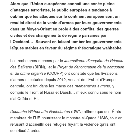
Alors que l’Union européenne connaît une année pleine
d’attaques terroristes, le public européen a tendance à
oublier que les attaques sur le continent européen sont un
résultat direct de la vente d’armes par leurs gouvernements
dans un Moyen-Orient en proie à des conflits, des guerres
civiles et des changements de régime parrainés par
l’Occident… Souvent en faisant tomber les gouvernements
laïques stables en faveur du régime théocratique wahhabite.
Les recherches menées par le
Journalisme d’enquête du Réseau
des Balkans
(BIRN), et le
Projet de dénonciation de la corruption
et du crime organisé
(OCCRP) ont constaté que les livraisons
d’armes effectuées depuis 2012, venant de l’Est et d’Europe
centrale, ont fini dans les mains des
mercenaires syriens
, y
compris le Front al Nusra et Daesh… mieux connu sous le nom
d’al-Qaïda et EI.
Deutsche Wirtschafts Nachrichten
(DWN) affirme que ces États
membres de l’UE nourrissent le monstre al-Qaïda / ISIS, tout en
refusant d’accueillir des réfugiés fuyant la violence qu’ils ont
contribué à créer.