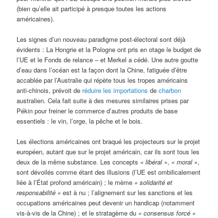
(bien qu’elle ait participé à presque toutes les actions
américaines).
Les signes d’un nouveau paradigme post-électoral sont déjà
évidents : La Hongrie et la Pologne ont pris en otage le budget de
l’UE et le Fonds de relance – et Merkel a cédé. Une autre goutte
d’eau dans l’océan est la façon dont la Chine, fatiguée d’être
accablée par l’Australie qui répète tous les tropes américains
anti-chinois, prévoit de
réduire les importations
de
charbon
australien. Cela fait suite à des mesures similaires prises par
Pékin pour freiner le commerce d’autres produits de base
essentiels : le vin, l’orge, la pêche et le bois.
Les élections américaines ont braqué les projecteurs sur le projet
européen, autant que sur le projet américain, car ils sont tous les
deux de la même substance. Les concepts
« libéral »
,
« moral »
,
sont dévoilés comme étant des illusions (l’UE est ombilicalement
liée à l’État profond américain) ; le mème
« solidarité et
responsabilité »
est à nu ; l’alignement sur les sanctions et les
occupations américaines peut devenir un handicap (notamment
vis-à-vis de la Chine) ; et le stratagème du
« consensus forcé »