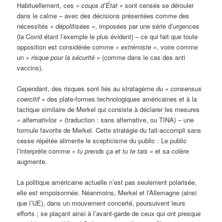
Habituellement, ces
« coups d’État »
sont censés se dérouler
dans le calme – avec des décisions présentées comme des
nécessités
« dépolitisées »
, imposées par une série d’urgences
(la Covid étant l’exemple le plus évident) – ce qui fait que toute
opposition est considérée comme
« extrémiste »
, voire comme
un
« risque pour la sécurité »
(comme dans le cas des anti
vaccins).
Cependant, des risques sont liés au stratagème du
« consensus
coercitif »
des plate-formes technologiques américaines et à la
tactique similaire de Merkel qui consiste à déclarer les mesures
« alternativlos »
(traduction : sans alternative, ou TINA) – une
formule favorite de Merkel. Cette stratégie du fait-accompli sans
cesse répétée alimente le scepticisme du public : Le public
l’interprète comme
« tu prends ça et tu te tais »
et sa colère
augmente.
La politique américaine actuelle n’est pas seulement polarisée,
elle est empoisonnée. Néanmoins, Merkel et l’Allemagne (ainsi
que l’UE), dans un mouvement concerté, poursuivent leurs
efforts ; se plaçant ainsi à l’avant-garde de ceux qui ont presque