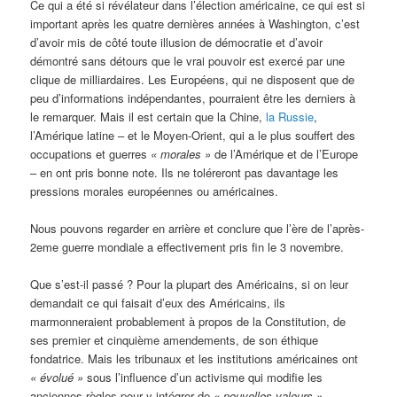
Ce qui a été si révélateur dans l’élection américaine, ce qui est si
important après les quatre dernières années à Washington, c’est
d’avoir mis de côté toute illusion de démocratie et d’avoir
démontré sans détours que le vrai pouvoir est exercé par une
clique de milliardaires. Les Européens, qui ne disposent que de
peu d’informations indépendantes, pourraient être les derniers à
le remarquer. Mais il est certain que la Chine,
la Russie
,
l’Amérique latine – et le Moyen-Orient, qui a le plus souffert des
occupations et guerres
« morales »
de l’Amérique et de l’Europe
– en ont pris bonne note. Ils ne toléreront pas davantage les
pressions morales européennes ou américaines.
Nous pouvons regarder en arrière et conclure que l’ère de l’après-
2eme guerre mondiale a effectivement pris fin le 3 novembre.
Que s’est-il passé ? Pour la plupart des Américains, si on leur
demandait ce qui faisait d’eux des Américains, ils
marmonneraient probablement à propos de la Constitution, de
ses premier et cinquième amendements, de son éthique
fondatrice. Mais les tribunaux et les institutions américaines ont
« évolué »
sous l’influence d’un activisme qui modifie les
anciennes règles pour y intégrer de
« nouvelles valeurs »
.