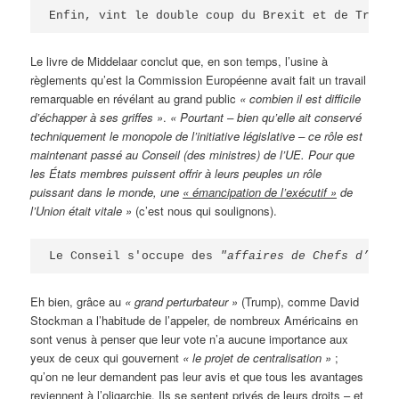
Enfin, vint le double coup du Brexit et de Trump 
Le livre de Middelaar conclut que, en son temps, l’usine à
règlements qu’est la Commission Européenne avait fait un travail
remarquable en révélant au grand public
« combien il est difficile
d’échapper à ses griffes »
.
« Pourtant – bien qu’elle ait conservé
techniquement le monopole de l’initiative législative – ce rôle est
maintenant passé au Conseil (des ministres) de l’UE. Pour que
les États membres puissent offrir à leurs peuples un rôle
puissant dans le monde, une
« émancipation de l’exécutif »
de
l’Union était vitale »
(c’est nous qui soulignons).
Le Conseil s'occupe des 
"affaires de Chefs d’État
Eh bien, grâce au
« grand perturbateur »
(Trump), comme David
Stockman a l’habitude de l’appeler, de nombreux Américains en
sont venus à penser que leur vote n’a aucune importance aux
yeux de ceux qui gouvernent
« le projet de centralisation »
;
qu’on ne leur demandent pas leur avis et que tous les avantages
reviennent à l’oligarchie. Ils se sentent privés de leurs droits – et