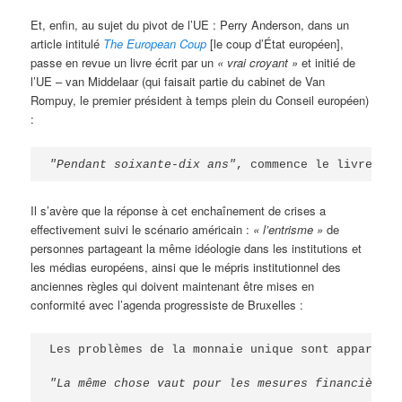
Et, enfin, au sujet du pivot de l’UE : Perry Anderson, dans un
article intitulé
The European Coup
[le coup d’État européen],
passe en revue un livre écrit par un
« vrai croyant »
et initié de
l’UE – van Middelaar (qui faisait partie du cabinet de Van
Rompuy, le premier président à temps plein du Conseil européen)
:
"Pendant soixante-dix ans"
, commence le livre, 
"l
Il s’avère que la réponse à cet enchaînement de crises a
effectivement suivi le scénario américain :
« l’entrisme »
de
personnes partageant la même idéologie dans les institutions et
les médias européens, ainsi que le mépris institutionnel des
anciennes règles qui doivent maintenant être mises en
conformité avec l’agenda progressiste de Bruxelles :
Les problèmes de la monnaie unique sont apparus e
"La même chose vaut pour les mesures financières 