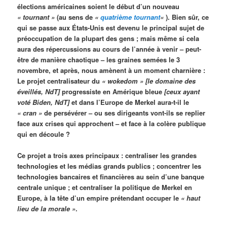
élections américaines soient le début d’un nouveau
« tournant »
(au sens de
«
quatrième tournant
«
). Bien sûr, ce
qui se passe aux États-Unis est devenu le principal sujet de
préoccupation de la plupart des gens ; mais même si cela
aura des répercussions au cours de l’année à venir – peut-
être de manière chaotique – les graines semées le 3
novembre, et après, nous amènent à un moment charnière :
Le projet centralisateur du
« wokedom »
[le domaine des
éveillés, NdT]
progressiste en Amérique bleue
[ceux ayant
voté Biden, NdT]
et dans l’Europe de Merkel aura-t-il le
« cran »
de persévérer – ou ses dirigeants vont-ils se replier
face aux crises qui approchent – et face à la colère publique
qui en découle ?
Ce projet a trois axes principaux : centraliser les grandes
technologies et les médias grands publics ; concentrer les
technologies bancaires et financières au sein d’une banque
centrale unique ; et centraliser la politique de Merkel en
Europe, à la tête d’un empire prétendant occuper le
« haut
lieu de la morale »
.