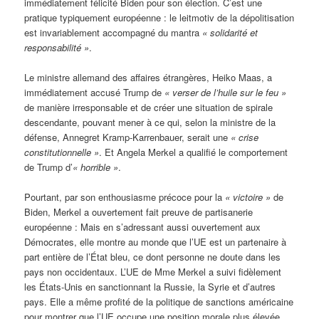
immédiatement félicité Biden pour son élection. C’est une
pratique typiquement européenne : le leitmotiv de la dépolitisation
est invariablement accompagné du mantra
« solidarité et
responsabilité »
.
Le ministre allemand des affaires étrangères, Heiko Maas, a
immédiatement accusé Trump de
« verser de l’huile sur le feu »
de manière irresponsable et de créer une situation de spirale
descendante, pouvant mener à ce qui, selon la ministre de la
défense, Annegret Kramp-Karrenbauer, serait une
« crise
constitutionnelle »
. Et Angela Merkel a qualifié le comportement
de Trump d’
« horrible »
.
Pourtant, par son enthousiasme précoce pour la
« victoire »
de
Biden, Merkel a ouvertement fait preuve de partisanerie
européenne : Mais en s’adressant aussi ouvertement aux
Démocrates, elle montre au monde que l’UE est un partenaire à
part entière de l’État bleu, ce dont personne ne doute dans les
pays non occidentaux. L’UE de Mme Merkel a suivi fidèlement
les États-Unis en sanctionnant la Russie, la Syrie et d’autres
pays. Elle a même profité de la politique de sanctions américaine
pour montrer que l’UE occupe une position morale plus élevée