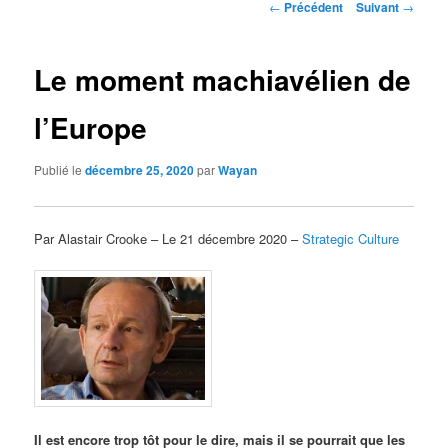
Navigation
←
Précédent
Suivant
→
des
articles
Le moment machiavélien de
l’Europe
Publié le
décembre 25, 2020
par
Wayan
Par Alastair Crooke – Le 21 décembre 2020 –
Strategic Culture
Il est encore trop tôt pour le dire, mais il se pourrait que les