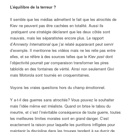
L’équilibre de la terreur ?
Il semble que les médias admettent le fait que les atrocités de
Kiev ne peuvent pas être cachées en totalité. Aussi ils
pratiquent une stratégie déclarant que les deux côtés sont
mauvais, mais les séparatistes encore plus. Le rapport
d’
Amnesty International
que j’ai relaté auparavant peut servir
d’exemple. Il mentionne les vidéos mais ne les relie pas entre
elles, et se réfère à des sources telles que le
Kiev post
dont
l’objectivité pourrait par comparaison transformer les pires
tabloïds en des fontaines de vérité. Ainsi non seulement Givi
mais Motorola sont tournés en croquemitaines.
Voyons les vraies questions hors du champ émotionnel.
Y a-t-il des guerres sans atrocités? Vous pouvez le souhaiter
mais l’idée même est irréaliste. Quand on brise le tabou du
meurtre, et c’est l’inévitable conséquence de toute guerre, toutes
les meilleures limites morales sont en grand danger. C’est
exactement la raison pour laquelle les punitions infligées pour
maintenir la discipline dans les troupes tendent à se durcir de