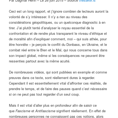
Par Dagmar Henn – Le 26 juin 2015 – Source
thesaker.is
Ceci est un long rapport, et j’ignore combien de lecteurs auront la
volonté de s’y intéresser. Il n’y a rien au niveau des
considérations géopolitiques, ou un quelconque diagnostic à en
tirer. J’ai plutôt tenté d’analyser le noyau essentiel de la
confrontation et de rendre plus transparent le niveau d’éthique et
de moralité afin d’expliquer comment, moi – qui suis athée, pour
être honnête – je perçois le conflit du Donbass, en Ukraine, et le
combat réel entre le Bien et le Mal, qui nous concerne tous dans
son impact global, même si les conséquences ne peuvent être
ressenties partout avec la même acuité.
De nombreuses vidéos, qui sont publiées en exemple et comme
preuves dans ce texte, sont réellement dures à regarder.
Cependant il est essentiellement vital d’affronter ces réalités, de
prendre le temps, et de faire des pauses quand c’est nécessaire
si on ne peut pas tout regarder d’un seul coup.
Mais il est vital d’aller plus en profondeur afin de saisir ce
que
Fascisme
et
Antifascisme
signifient réellement. En effet de
nombreuses personnes ne connaissent pas ces notions, alors