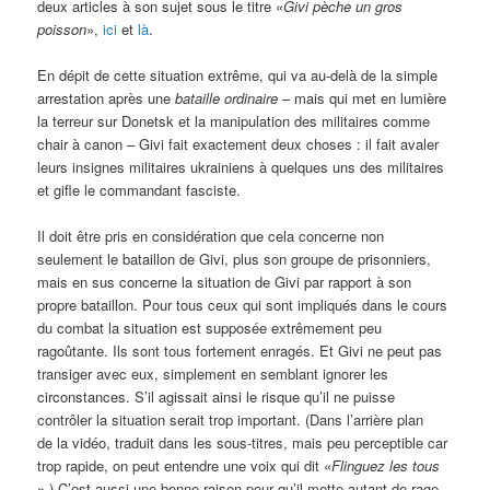
deux articles à son sujet sous le titre «
Givi pèche un gros
poisson
»,
ici
et
là
.
En dépit de cette situation extrême, qui va au-delà de la simple
arrestation après une
bataille ordinaire
– mais qui met en lumière
la terreur sur Donetsk et la manipulation des militaires comme
chair à canon – Givi fait exactement deux choses : il fait avaler
leurs insignes militaires ukrainiens à quelques uns des militaires
et gifle le commandant fasciste.
Il doit être pris en considération que cela concerne non
seulement le bataillon de Givi, plus son groupe de prisonniers,
mais en sus concerne la situation de Givi par rapport à son
propre bataillon. Pour tous ceux qui sont impliqués dans le cours
du combat la situation est supposée extrêmement peu
ragoûtante. Ils sont tous fortement enragés. Et Givi ne peut pas
transiger avec eux, simplement en semblant ignorer les
circonstances. S’il agissait ainsi le risque qu’il ne puisse
contrôler la situation serait trop important. (Dans l’arrière plan
de la vidéo, traduit dans les sous-titres, mais peu perceptible car
trop rapide, on peut entendre une voix qui dit «
Flinguez les tous
».) C’est aussi une bonne raison pour qu’il mette autant de rage