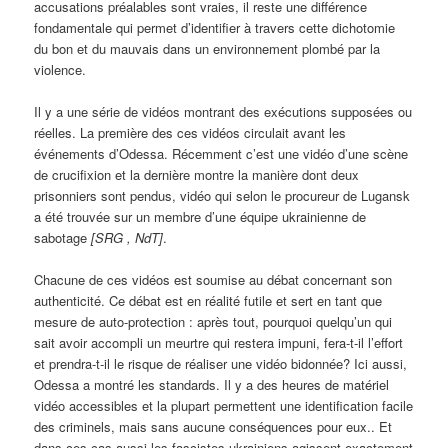
accusations préalables sont vraies, il reste une différence
fondamentale qui permet d’identifier à travers cette dichotomie
du bon et du mauvais dans un environnement plombé par la
violence.
Il y a une série de vidéos montrant des exécutions supposées ou
réelles. La première des ces vidéos circulait avant les
événements d’Odessa. Récemment c’est une vidéo d’une scène
de crucifixion et la dernière montre la manière dont deux
prisonniers sont pendus, vidéo qui selon le procureur de Lugansk
a été trouvée sur un membre d’une équipe ukrainienne de
sabotage
[SRG , NdT]
.
Chacune de ces vidéos est soumise au débat concernant son
authenticité. Ce débat est en réalité futile et sert en tant que
mesure de auto-protection : après tout, pourquoi quelqu’un qui
sait avoir accompli un meurtre qui restera impuni, fera-t-il l’effort
et prendra-t-il le risque de réaliser une vidéo bidonnée? Ici aussi,
Odessa a montré les standards. Il y a des heures de matériel
vidéo accessibles et la plupart permettent une identification facile
des criminels, mais sans aucune conséquences pour eux.. Et
dans ces cas aussi les fascistes ukrainiens agissent exactement