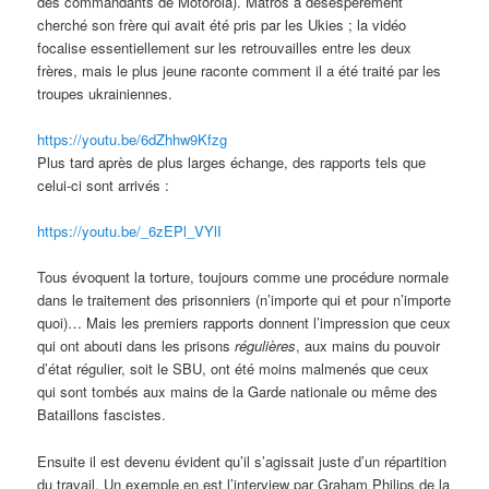
des commandants de Motorola). Matros a désespérément
cherché son frère qui avait été pris par les Ukies ; la vidéo
focalise essentiellement sur les retrouvailles entre les deux
frères, mais le plus jeune raconte comment il a été traité par les
troupes ukrainiennes.
https://youtu.be/6dZhhw9Kfzg
Plus tard après de plus larges échange, des rapports tels que
celui-ci sont arrivés :
https://youtu.be/_6zEPl_VYlI
Tous évoquent la torture, toujours comme une procédure normale
dans le traitement des prisonniers (n’importe qui et pour n’importe
quoi)… Mais les premiers rapports donnent l’impression que ceux
qui ont abouti dans les prisons
régulières
, aux mains du pouvoir
d’état régulier, soit le SBU, ont été moins malmenés que ceux
qui sont tombés aux mains de la Garde nationale ou même des
Bataillons fascistes.
Ensuite il est devenu évident qu’il s’agissait juste d’un répartition
du travail. Un exemple en est l’interview par Graham Philips de la