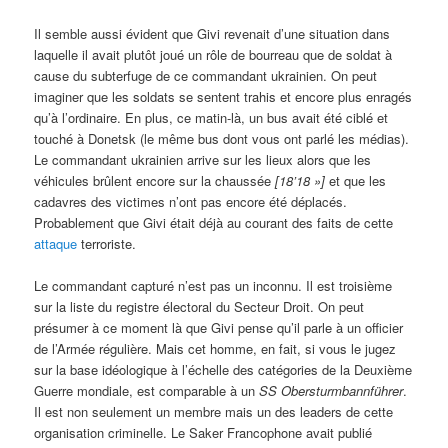
Il semble aussi évident que Givi revenait d’une situation dans
laquelle il avait plutôt joué un rôle de bourreau que de soldat à
cause du subterfuge de ce commandant ukrainien. On peut
imaginer que les soldats se sentent trahis et encore plus enragés
qu’à l’ordinaire. En plus, ce matin-là, un bus avait été ciblé et
touché à Donetsk (le même bus dont vous ont parlé les médias).
Le commandant ukrainien arrive sur les lieux alors que les
véhicules brûlent encore sur la chaussée
[18’18 »]
et que les
cadavres des victimes n’ont pas encore été déplacés.
Probablement que Givi était déjà au courant des faits de cette
attaque
terroriste.
Le commandant capturé n’est pas un inconnu. Il est troisième
sur la liste du registre électoral du Secteur Droit. On peut
présumer à ce moment là que Givi pense qu’il parle à un officier
de l’Armée régulière. Mais cet homme, en fait, si vous le jugez
sur la base idéologique à l’échelle des catégories de la Deuxième
Guerre mondiale, est comparable à un
SS Obersturmbannführer
.
Il est non seulement un membre mais un des leaders de cette
organisation criminelle. Le Saker Francophone avait publié