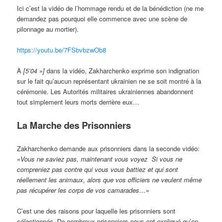
Ici c’est la vidéo de l’hommage rendu et de la bénédiction (ne me
demandez pas pourquoi elle commence avec une scène de
pilonnage au mortier).
https://youtu.be/7FSbvbzwOb8
À
[5’04 »]
dans la vidéo, Zakharchenko exprime son indignation
sur le fait qu’aucun représentant ukrainien ne se soit montré à la
cérémonie. Les Autorités militaires ukrainiennes abandonnent
tout simplement leurs morts derrière eux…
La Marche des Prisonniers
Zakharchenko demande aux prisonniers dans la seconde vidéo:
«
Vous ne saviez pas, maintenant vous voyez Si vous ne
compreniez pas contre qui vous vous battiez et qui sont
réellement les animaux, alors que vos officiers ne veulent même
pas récupérer les corps de vos camarades…
»
C’est une des raisons pour laquelle les prisonniers sont
sélectionnés
. De nombreux prisonniers nous ont expliqué qu’on