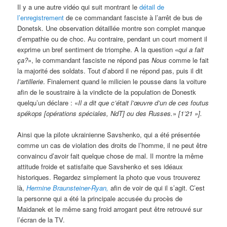
Il y a une autre vidéo qui suit montrant le
détail de
l’enregistrement
de ce commandant fasciste à l’arrêt de bus de
Donetsk. Une observation détaillée montre son complet manque
d’empathie ou de choc. Au contraire, pendant un court moment il
exprime un bref sentiment de triomphe. A la question «
qui a fait
ça?
», le commandant fasciste ne répond pas
Nous
comme le fait
la majorité des soldats. Tout d’abord il ne répond pas, puis il dit
l’artillerie
. Finalement quand le milicien le pousse dans la voiture
afin de le soustraire à la vindicte de la population de Donestk
quelqu’un déclare : «
Il a dit que c’était l’œuvre d’un de ces foutus
spékops [opérations spéciales, NdT] ou des Russes.
»
[1’21 »].
Ainsi que la pilote ukrainienne Savshenko, qui a été présentée
comme un cas de violation des droits de l’homme, il ne peut être
convaincu d’avoir fait quelque chose de mal. Il montre la même
attitude froide et satisfaite que Savshenko et ses idéaux
historiques. Regardez simplement la photo que vous trouverez
là,
Hermine Braunsteiner-Ryan,
afin de voir de qui il s’agit. C’est
la personne qui a été la principale accusée du procès de
Maidanek et le même sang froid arrogant peut être retrouvé sur
l’écran de la TV.