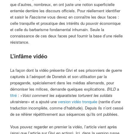
que d’autres, nombreux, en ont juste une notion superficielle
enterrée derrière les discours officiels. Pour réellement identifier
et saisir le
Fascisme
vous devez en connaître les deux faces :
celle tranquille et prosaïque des intérêts du pouvoir économique
et celle du barbarisme fondamental inhumain. Seule la
connaissance de ces deux faces peut fournir la base d’une réelle
résistance.
L’infâme vidéo
La façon dont la vidéo présente Givi et ses prisonniers de guerre
capturés à l’aéroport de Donetsk et son utilisation par la
propagande, spécialement dans les médias allemands, pour
démoniser les milices, demande quelques explications.
BILD
a
titré
: «
Voici comment les séparatistes torturent les soldats
ukrainiens
» et a ajouté une
version vidéo tronquée
(nantie d’une
traduction incomplète, comme d’habitude). Depuis ils n’ont cessé
de se référer répétitivement aux séquences qu’ils ont publiées.
Vous pouvez regarder en premier la vidéo, l’article vient après
(ainsi que l’article sur Givi en action). Ici, dans la version russe