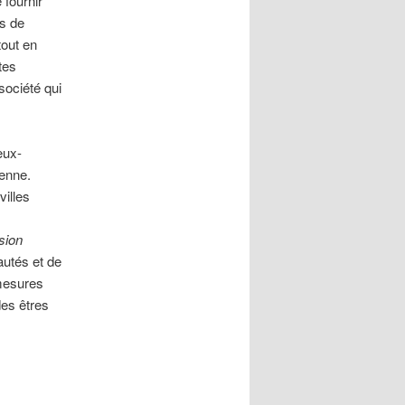
 fournir
ns de
tout en
tes
société qui
eux-
ienne.
villes
lsion
autés et de
 mesures
es êtres