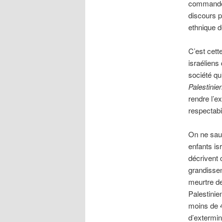
commandem
discours p
ethnique d
C’est cett
israéliens
société qu
Palestinie
rendre l’e
respectabi
On ne saur
enfants is
décrivent
grandissen
meurtre de
Palestinie
moins de 4
d’extermin