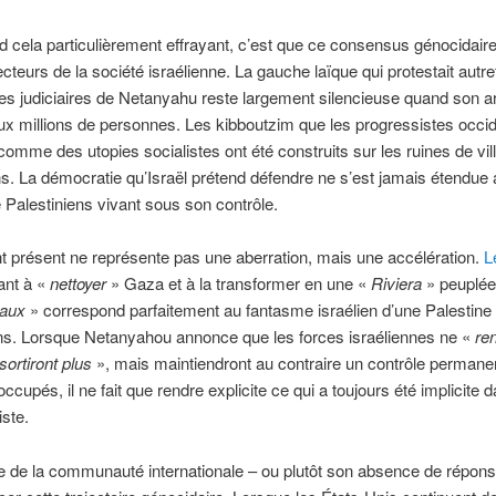
d cela particulièrement effrayant, c’est que ce consensus génocidair
ecteurs de la société israélienne. La gauche laïque qui protestait autre
es judiciaires de Netanyahu reste largement silencieuse quand son 
x millions de personnes. Les kibboutzim que les progressistes occi
 comme des utopies socialistes ont été construits sur les ruines de vil
ns. La démocratie qu’Israël prétend défendre ne s’est jamais étendue
e Palestiniens vivant sous son contrôle.
 présent ne représente pas une aberration, mais une accélération.
L
ant à «
nettoyer
» Gaza et à la transformer en une «
Riviera
» peuplée
naux
» correspond parfaitement au fantasme israélien d’une Palestine
ns. Lorsque Netanyahou annonce que les forces israéliennes ne «
ren
sortiront plus
», mais maintiendront au contraire un contrôle permanen
 occupés, il ne fait que rendre explicite ce qui a toujours été implicite d
iste.
 de la communauté internationale – ou plutôt son absence de réponse