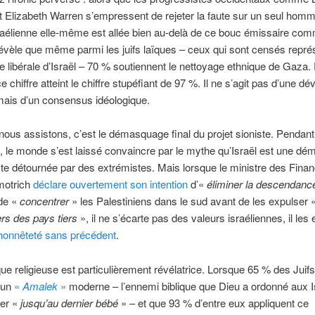
 Elizabeth Warren s’empressent de rejeter la faute sur un seul homm
raélienne elle-même est allée bien au-delà de ce bouc émissaire co
vèle que même parmi les juifs laïques – ceux qui sont censés représ
 libérale d’Israël – 70 % soutiennent le nettoyage ethnique de Gaza.
ce chiffre atteint le chiffre stupéfiant de 97 %. Il ne s’agit pas d’une dév
 mais d’un consensus idéologique.
nous assistons, c’est le démasquage final du projet sioniste. Pendant
 le monde s’est laissé convaincre par le mythe qu’Israël est une dém
te détournée par des extrémistes. Mais lorsque le ministre des Fina
motrich
déclare ouvertement son intention
d’«
éliminer la descendanc
 de «
concentrer
» les Palestiniens dans le sud avant de les expulser 
rs des pays tiers
», il ne s’écarte pas des valeurs israéliennes, il les
honnêteté sans précédent
.
que religieuse est particulièrement révélatrice. Lorsque 65 % des Juifs
 un
«
Amalek
»
moderne – l’ennemi biblique que Dieu a ordonné aux Is
ner «
jusqu’au dernier bébé
» – et que 93 % d’entre eux appliquent ce