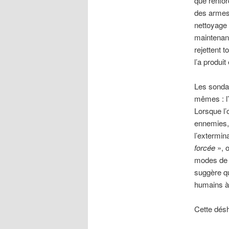
que renfor
des armes 
nettoyage 
maintenant
rejettent 
l’a produi
Les sondag
mêmes : l’
Lorsque l’o
ennemies, 
l’extermin
forcée
», o
modes de v
suggère q
humains à 
Cette désh