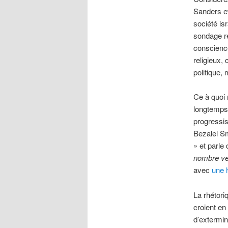
Sanders et
société is
sondage ré
conscience
religieux, 
politique,
Ce à quoi 
longtemps,
progressis
Bezalel S
» et parle
nombre ve
avec
une 
La rhétori
croient en
d’extermi