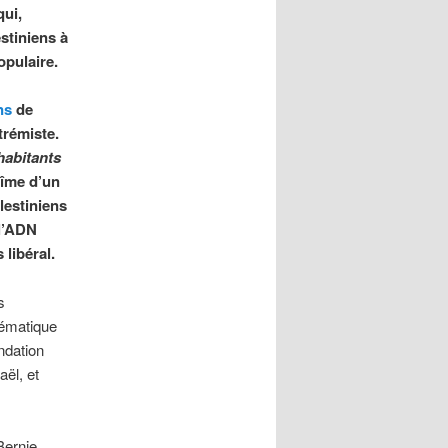
qui,
stiniens à
opulaire.
ns
de
rémiste.
habitants
bîme d’un
lestiniens
 l’ADN
libéral.
s
tématique
ndation
aël, et
Bernie