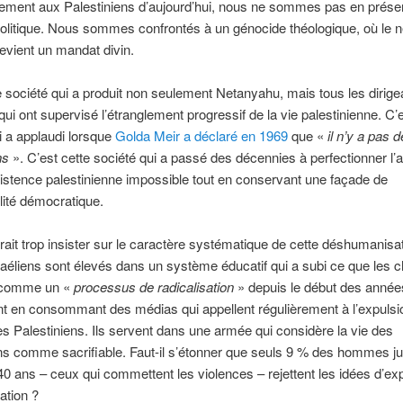
ent aux Palestiniens d’aujourd’hui, nous ne sommes pas en prése
olitique. Nous sommes confrontés à un génocide théologique, où le 
evient un mandat divin.
e société qui a produit non seulement Netanyahu, mais tous les dirige
 qui ont supervisé l’étranglement progressif de la vie palestinienne. C’
i a applaudi lorsque
Golda Meir a déclaré en 1969
que «
il n’y a pas d
ns
». C’est cette société qui a passé des décennies à perfectionner l’a
xistence palestinienne impossible tout en conservant une façade de
lité démocratique.
ait trop insister sur le caractère systématique de cette déshumanisa
raéliens sont élevés dans un système éducatif qui a subi ce que les 
 comme un «
processus de radicalisation
» depuis le début des années
t en consommant des médias qui appellent régulièrement à l’expulsi
s Palestiniens. Ils servent dans une armée qui considère la vie des
ns comme sacrifiable. Faut-il s’étonner que seuls 9 % des hommes ju
0 ans – ceux qui commettent les violences – rejettent les idées d’exp
ation ?