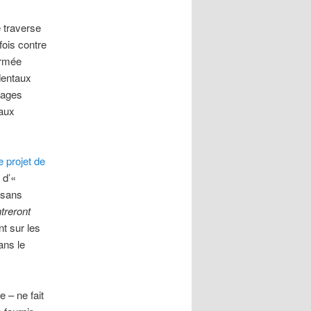
e traverse
fois contre
armée
dentaux
lages
 aux
e projet de
 d’«
 sans
treront
t sur les
ans le
 – ne fait