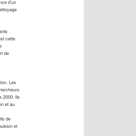
nce d’un
nettoyage
ants
est cette
e
rt de
tion. Les
chercheurs
 2000. Ils
on et au
ifs de
ulsion et