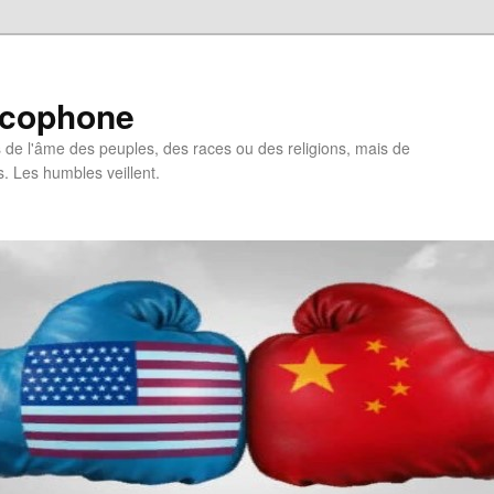
ncophone
de l'âme des peuples, des races ou des religions, mais de
s. Les humbles veillent.