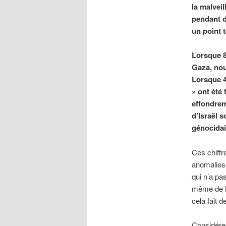
la malveil
pendant d
un point 
Lorsque 8
Gaza, nou
Lorsque 4
» ont été
effondrem
d’Israël 
génocidai
Ces chiffr
anomalies.
qui n’a pa
même de l’
cela fait 
Considérez