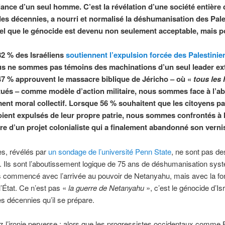
lance d’un seul homme. C’est la révélation d’une société entière 
es décennies, a nourri et normalisé la déshumanisation des Pale
tel que le génocide est devenu non seulement acceptable, mais p
2 % des Israéliens
soutiennent l’expulsion forcée des Palestinie
s ne sommes pas témoins des machinations d’un seul leader ext
7 % approuvent le massacre biblique de Jéricho – où «
tous les 
 tués – comme modèle d’action militaire, nous sommes face à l’a
ent moral collectif. Lorsque 56 % souhaitent que les citoyens pa
soient expulsés de leur propre patrie, nous sommes confrontés à
re d’un projet colonialiste qui a finalement abandonné son vernis 
es, révélés par
un sondage de l’université Penn State
, ne sont pas de
 Ils sont l’aboutissement logique de 75 ans de déshumanisation sys
s commencé avec l’arrivée au pouvoir de Netanyahu, mais avec la fo
État. Ce n’est pas «
la guerre de Netanyahu
», c’est le génocide d’Isr
des décennies qu’il se prépare.
 l’ironie perverse : alors que les progressistes occidentaux comme 