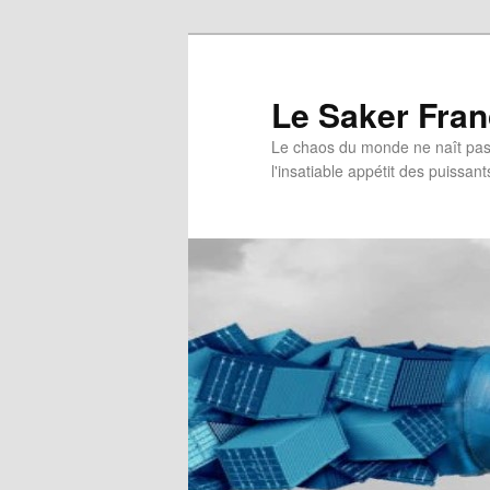
Aller
au
contenu
Le Saker Fra
principal
Le chaos du monde ne naît pas 
l'insatiable appétit des puissant