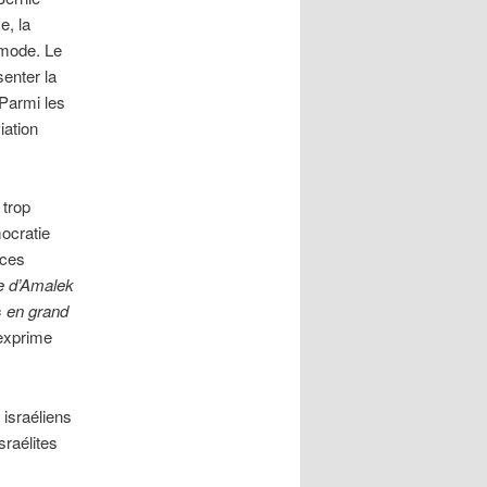
e, la
mmode. Le
enter la
 Parmi les
iation
 trop
ocratie
nces
e d’Amalek
«
en grand
 exprime
 israéliens
raélites