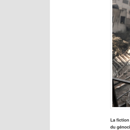
La fictio
du génocid