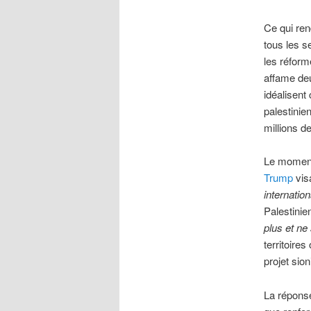
Ce qui ren
tous les s
les réform
affame deu
idéalisent
palestinie
millions d
Le moment
Trump
vis
internatio
Palestinie
plus et ne 
territoires
projet sion
La réponse