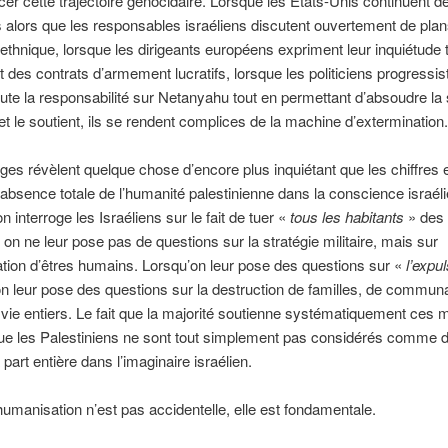
cer cette trajectoire génocidaire. Lorsque les États-Unis continuent de
alors que les responsables israéliens discutent ouvertement de pla
ethnique, lorsque les dirigeants européens expriment leur inquiétude 
 des contrats d’armement lucratifs, lorsque les politiciens progressis
toute la responsabilité sur Netanyahu tout en permettant d’absoudre la 
t et le soutient, ils se rendent complices de la machine d’extermination.
es révèlent quelque chose d’encore plus inquiétant que les chiffres 
absence totale de l’humanité palestinienne dans la conscience israél
n interroge les Israéliens sur le fait de tuer «
tous les habitants
» des 
on ne leur pose pas de questions sur la stratégie militaire, mais sur
ation d’êtres humains. Lorsqu’on leur pose des questions sur «
l’expu
n leur pose des questions sur la destruction de familles, de commun
ie entiers. Le fait que la majorité soutienne systématiquement ces
ue les Palestiniens ne sont tout simplement pas considérés comme d
part entière dans l’imaginaire israélien.
umanisation n’est pas accidentelle, elle est fondamentale.