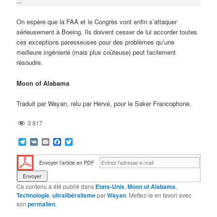
…
On espère que la FAA et le Congrès vont enfin s’attaquer
sérieusement à Boeing. Ils doivent cesser de lui accorder toutes
ces exceptions paresseuses pour des problèmes qu’une
meilleure ingénierie (mais plus coûteuse) peut facilement
résoudre.
Moon of Alabama
Traduit par Wayan, relu par Hervé, pour le Saker Francophone.
3 817
Telegram
VK
Email
Facebook
Twitter
Envoyer l'article en PDF
Ce contenu a été publié dans
Etats-Unis
,
Moon of Alabama
,
Technologie
,
ultralibéralisme
par
Wayan
. Mettez-le en favori avec
son
permalien
.