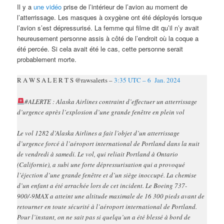
Il y a
une vidéo
prise de l’intérieur de l’avion au moment de
l’atterrissage. Les masques à oxygène ont été déployés lorsque
l’avion s’est dépressurisé. La femme qui filme dit qu’il n’y avait
heureusement personne assis à côté de l’endroit où la coque a
été percée. Si cela avait été le cas, cette personne serait
probablement morte.
R A W S A L E R T S @rawsalerts –
3:35 UTC – 6 Jan. 2024
#ALERTE : Alaska Airlines contraint d’effectuer un atterrissage
d’urgence après l’explosion d’une grande fenêtre en plein vol
Le vol 1282 d’Alaska Airlines a fait l’objet d’un atterrissage
d’urgence forcé à l’aéroport international de Portland dans la nuit
de vendredi à samedi. Le vol, qui reliait Portland à Ontario
(Californie), a subi une forte dépressurisation qui a provoqué
l’éjection d’une grande fenêtre et d’un siège inoccupé. La chemise
d’un enfant a été arrachée lors de cet incident. Le Boeing 737-
900/-9MAX a atteint une altitude maximale de 16 300 pieds avant de
retourner en toute sécurité à l’aéroport international de Portland.
Pour l’instant, on ne sait pas si quelqu’un a été blessé à bord de