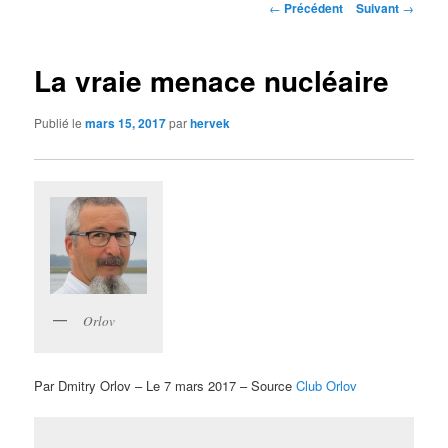
Navigation
←
Précédent
Suivant
→
des
articles
La vraie menace nucléaire
Publié le
mars 15, 2017
par
hervek
Orlov
Par Dmitry Orlov – Le 7 mars 2017 – Source
Club Orlov