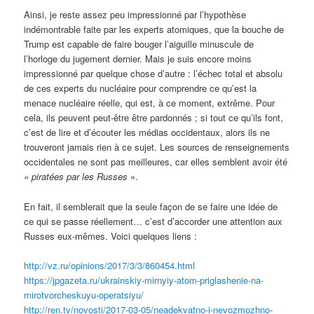
Ainsi, je reste assez peu impressionné par l’hypothèse
indémontrable faite par les experts atomiques, que la bouche de
Trump est capable de faire bouger l’aiguille minuscule de
l’horloge du jugement dernier. Mais je suis encore moins
impressionné par quelque chose d’autre : l’échec total et absolu
de ces experts du nucléaire pour comprendre ce qu’est la
menace nucléaire réelle, qui est, à ce moment, extrême. Pour
cela, ils peuvent peut-être être pardonnés ; si tout ce qu’ils font,
c’est de lire et d’écouter les médias occidentaux, alors ils ne
trouveront jamais rien à ce sujet. Les sources de renseignements
occidentales ne sont pas meilleures, car elles semblent avoir été
«
piratées par les Russes
».
En fait, il semblerait que la seule façon de se faire une idée de
ce qui se passe réellement… c’est d’accorder une attention aux
Russes eux-mêmes. Voici quelques liens :
http://vz.ru/opinions/2017/3/3/860454.html
https://jpgazeta.ru/ukrainskiy-mirnyiy-atom-priglashenie-na-
mirotvorcheskuyu-operatsiyu/
http://ren.tv/novosti/2017-03-05/neadekvatno-i-nevozmozhno-