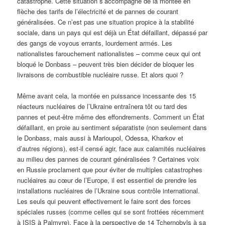
catastrophe. Cette situation s’accompagne de la montée en
flèche des tarifs de l’électricité et de pannes de courant
généralisées. Ce n’est pas une situation propice à la stabilité
sociale, dans un pays qui est déjà un État défaillant, dépassé par
des gangs de voyous errants, lourdement armés. Les
nationalistes farouchement nationalistes – comme ceux qui ont
bloqué le Donbass – peuvent très bien décider de bloquer les
livraisons de combustible nucléaire russe. Et alors quoi ?
Même avant cela, la montée en puissance incessante des 15
réacteurs nucléaires de l’Ukraine entraînera tôt ou tard des
pannes et peut-être même des effondrements. Comment un État
défaillant, en proie au sentiment séparatiste (non seulement dans
le Donbass, mais aussi à Marioupol, Odessa, Kharkov et
d’autres régions), est-il censé agir, face aux calamités nucléaires
au milieu des pannes de courant généralisées ? Certaines voix
en Russie proclament que pour éviter de multiples catastrophes
nucléaires au cœur de l’Europe, il est essentiel de prendre les
installations nucléaires de l’Ukraine sous contrôle international.
Les seuls qui peuvent effectivement le faire sont des forces
spéciales russes (comme celles qui se sont frottées récemment
à ISIS à Palmyre). Face à la perspective de 14 Tchernobyls à sa