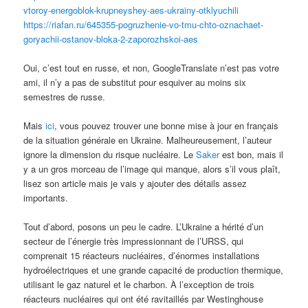
vtoroy-energoblok-krupneyshey-aes-ukrainy-otklyuchili
https://riafan.ru/645355-pogruzhenie-vo-tmu-chto-oznachaet-
goryachii-ostanov-bloka-2-zaporozhskoi-aes
Oui, c’est tout en russe, et non, GoogleTranslate n’est pas votre
ami, il n’y a pas de substitut pour esquiver au moins six
semestres de russe.
Mais
ici
, vous pouvez trouver une bonne mise à jour en français
de la situation générale en Ukraine. Malheureusement, l’auteur
ignore la dimension du risque nucléaire. Le
Saker
est bon, mais il
y a un gros morceau de l’image qui manque, alors s’il vous plaît,
lisez son article mais je vais y ajouter des détails assez
importants.
Tout d’abord, posons un peu le cadre. L’Ukraine a hérité d’un
secteur de l’énergie très impressionnant de l’URSS, qui
comprenait 15 réacteurs nucléaires, d’énormes installations
hydroélectriques et une grande capacité de production thermique,
utilisant le gaz naturel et le charbon. À l’exception de trois
réacteurs nucléaires qui ont été ravitaillés par Westinghouse