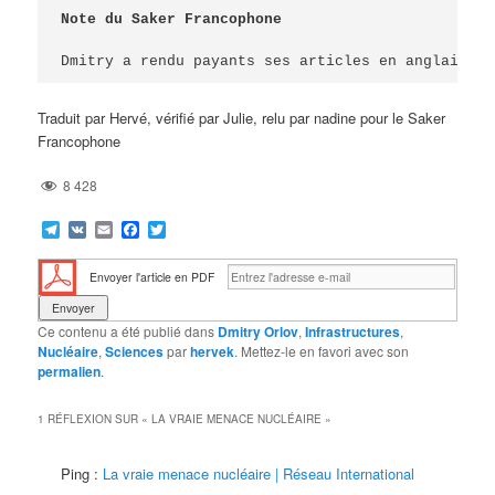
Note du Saker Francophone
Dmitry a rendu payants ses articles en anglais et
Traduit par Hervé, vérifié par Julie, relu par nadine pour le Saker
Francophone
8 428
Telegram
VK
Email
Facebook
Twitter
Envoyer l'article en PDF
Ce contenu a été publié dans
Dmitry Orlov
,
Infrastructures
,
Nucléaire
,
Sciences
par
hervek
. Mettez-le en favori avec son
permalien
.
1 RÉFLEXION SUR «
LA VRAIE MENACE NUCLÉAIRE
»
Ping :
La vraie menace nucléaire | Réseau International