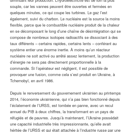
diminuant leur production. L’hydroélectricité est de loin la plus
souple, car les vannes peuvent être ouvertes et fermées en
quelques minutes, ce qui coupe les turbines. Le gaz l’est
également, suivi du charbon. Le nucléaire est la source la moins
flexible, parce que le combustible nucléaire produit de la chaleur
en se décomposant le long d’une chaîne de désintégration qui se
compose de nombreux isotopes radioactifs se dissociant à des
taux différents – certains rapides, certains lents – conférant au
système entier une énorme inertie. À moins qu’un réacteur
nucléaire ne soit activé ou arrêté assez lentement, la production
d’énergie ne sera pas directement proportionnelle à la
commande. Si l’opérateur est négligent, il est possible de
provoquer une fusion, comme cela s’est produit en Ukraine, à
Tchernobyl, en avril 1986.
Depuis le renversement du gouvernement ukrainien au printemps
2014, l’économie ukrainienne, qui n’a pas bien fonctionné depuis
l’éclatement de l’URSS, est tombée en panne, avec un recul
annuel du PIB à deux chiffres, la transformant en un pays de
réfugiés et de pauvres. Jusqu’à maintenant, l’Ukraine possédait
une capacité industrielle très impressionnante, qu’elle avait
héritée de l’URSS et qui était attachée à l’industrie russe par une