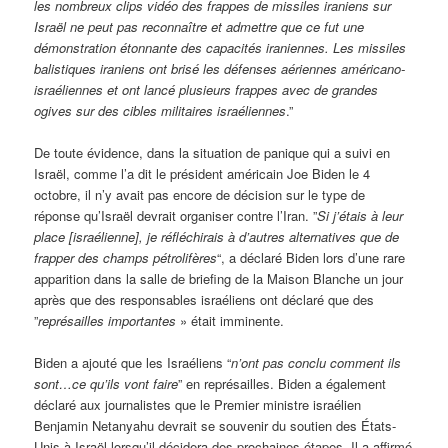
les nombreux clips vidéo des frappes de missiles iraniens sur
Israël ne peut pas reconnaître et admettre que ce fut une
démonstration étonnante des capacités iraniennes. Les missiles
balistiques iraniens ont brisé les défenses aériennes américano-
israéliennes et ont lancé plusieurs frappes avec de grandes
ogives sur des cibles militaires israéliennes
.”
De toute évidence, dans la situation de panique qui a suivi en
Israël, comme l’a dit le président américain Joe Biden le 4
octobre, il n’y avait pas encore de décision sur le type de
réponse qu’Israël devrait organiser contre l’Iran. ”
Si j’étais à leur
place [israélienne], je réfléchirais à d’autres alternatives que de
frapper des champs pétrolifères
“, a déclaré Biden lors d’une rare
apparition dans la salle de briefing de la Maison Blanche un jour
après que des responsables israéliens ont déclaré que des
”
représailles importantes
» était imminente.
Biden a ajouté que les Israéliens “
n’ont pas conclu comment ils
sont…ce qu’ils vont faire
” en représailles. Biden a également
déclaré aux journalistes que le Premier ministre israélien
Benjamin Netanyahu devrait se souvenir du soutien des États-
Unis à Israël lorsqu’il décidera des prochaines étapes. Il a affirmé