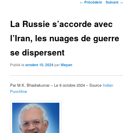
Navigation
←
Précédent
Suivant
→
des
articles
La Russie s’accorde avec
l’Iran, les nuages de guerre
se dispersent
Publié le
octobre 10, 2024
par
Wayan
Par M.K. Bhadrakumar – Le 9 octobre 2024 – Source
Indian
Punchline