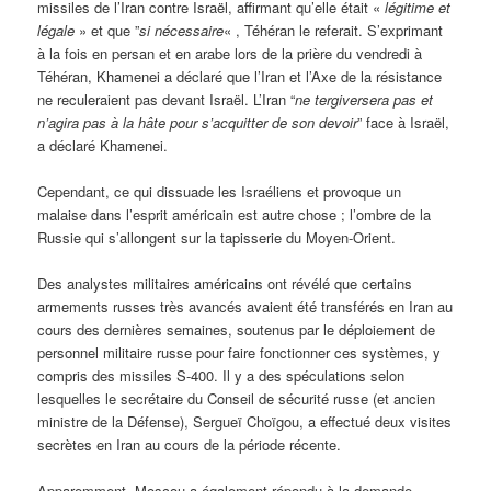
missiles de l’Iran contre Israël, affirmant qu’elle était «
légitime et
légale
» et que ”
si nécessaire
« , Téhéran le referait. S’exprimant
à la fois en persan et en arabe lors de la prière du vendredi à
Téhéran, Khamenei a déclaré que l’Iran et l’Axe de la résistance
ne reculeraient pas devant Israël. L’Iran “
ne tergiversera pas et
n’agira pas à la hâte pour s’acquitter de son devoir
” face à Israël,
a déclaré Khamenei.
Cependant, ce qui dissuade les Israéliens et provoque un
malaise dans l’esprit américain est autre chose ; l’ombre de la
Russie qui s’allongent sur la tapisserie du Moyen-Orient.
Des analystes militaires américains ont révélé que certains
armements russes très avancés avaient été transférés en Iran au
cours des dernières semaines, soutenus par le déploiement de
personnel militaire russe pour faire fonctionner ces systèmes, y
compris des missiles S-400. Il y a des spéculations selon
lesquelles le secrétaire du Conseil de sécurité russe (et ancien
ministre de la Défense), Sergueï Choïgou, a effectué deux visites
secrètes en Iran au cours de la période récente.
Apparemment, Moscou a également répondu à la demande