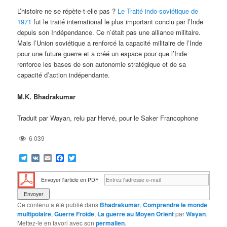
L’histoire ne se répète-t-elle pas ?
Le Traité indo-soviétique de
1971
fut le traité international le plus important conclu par l’Inde
depuis son Indépendance. Ce n’était pas une alliance militaire.
Mais l’Union soviétique a renforcé la capacité militaire de l’Inde
pour une future guerre et a créé un espace pour que l’Inde
renforce les bases de son autonomie stratégique et de sa
capacité d’action indépendante.
M.K. Bhadrakumar
Traduit par Wayan, relu par Hervé, pour le Saker Francophone
6 039
Telegram
VK
Email
Facebook
Twitter
Envoyer l'article en PDF
Ce contenu a été publié dans
Bhadrakumar
,
Comprendre le monde
multipolaire
,
Guerre Froide
,
La guerre au Moyen Orient
par
Wayan
.
Mettez-le en favori avec son
permalien
.