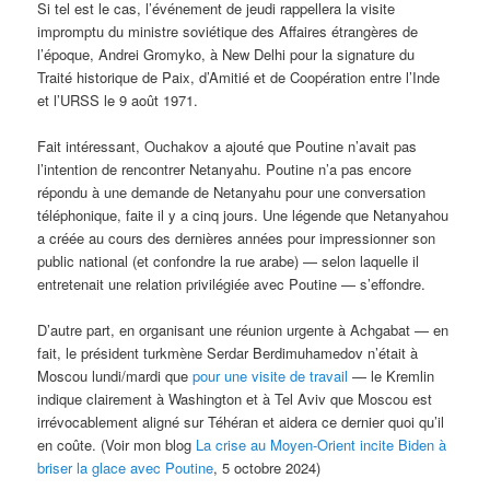
Si tel est le cas, l’événement de jeudi rappellera la visite
impromptu du ministre soviétique des Affaires étrangères de
l’époque, Andrei Gromyko, à New Delhi pour la signature du
Traité historique de Paix, d’Amitié et de Coopération entre l’Inde
et l’URSS le 9 août 1971.
Fait intéressant, Ouchakov a ajouté que Poutine n’avait pas
l’intention de rencontrer Netanyahu. Poutine n’a pas encore
répondu à une demande de Netanyahu pour une conversation
téléphonique, faite il y a cinq jours. Une légende que Netanyahou
a créée au cours des dernières années pour impressionner son
public national (et confondre la rue arabe) — selon laquelle il
entretenait une relation privilégiée avec Poutine — s’effondre.
D’autre part, en organisant une réunion urgente à Achgabat — en
fait, le président turkmène Serdar Berdimuhamedov n’était à
Moscou lundi/mardi que
pour une visite de travail
— le Kremlin
indique clairement à Washington et à Tel Aviv que Moscou est
irrévocablement aligné sur Téhéran et aidera ce dernier quoi qu’il
en coûte. (Voir mon blog
La crise au Moyen-Orient incite Biden à
briser la glace avec Poutine
, 5 octobre 2024)