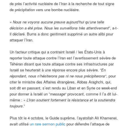
de près l’activité nucléaire de l’Iran à la recherche de tout signe
de précipitation vers une bombe nucléaire.
«
Nous ne voyons aucune preuve aujourd’hui qu’une telle
décision a été prise. Nous les surveillons très attentivement
”, a-t-
il déclaré. Burns a donc gentiment supprimé un autre alibi pour
attaquer l’Iran.
Un facteur critique qui a contraint Israël / les États-Unis à
reporter toute attaque contre l’Iran est l’avertissement sévère de
Téhéran disant que toute attaque contre ses infrastructures par
Israël se heurterait à une réponse encore plus sévère. ”
En
répondant, nous n’hésiterons pas ni ne nous précipiterons
“, pour
citer le ministre des Affaires étrangères, Abbas Araghchi, qui,
soit dit en passant, s’est rendu au Liban et en Syrie ce week-end
pour donner à Israël un ”
message
“ provocant, comme il l’a dit lui-
même : «
L’Iran soutient fortement la résistance et la soutiendra
toujours
.”
Plus tôt le 4 octobre, le Guide suprême, l’ayatollah Ali Khamenei,
avait utilisé
un rare sermon public
pour défendre l’attaque de