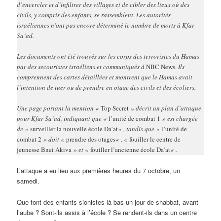
d’encercler et d’infiltrer des villages et de cibler des lieux où des
civils, y compris des enfants, se rassemblent. Les autorités
israéliennes n’ont pas encore déterminé le nombre de morts à Kfar
Sa’ad.
Les documents ont été trouvés sur les corps des terroristes du Hamas
par des secouristes israéliens et communiqués à
NBC News.
Ils
comprennent des cartes détaillées et montrent que le Hamas avait
l’intention de tuer ou de prendre en otage des civils et des écoliers.
Une page portant la mention «
Top Secret
» décrit un plan d’attaque
pour Kfar Sa’ad, indiquant que «
l’unité de combat 1
» est chargée
de «
surveiller la nouvelle école Da’at
« , tandis que «
l’unité de
combat 2
» doit «
prendre des otages
« , «
fouiller le centre de
jeunesse Bnei Akiva
» et «
fouiller l’ancienne école Da’at
« .
L’attaque a eu lieu aux premières heures du 7 octobre, un
samedi.
Que font des enfants sionistes là bas un jour de shabbat, avant
l’aube ? Sont-ils assis à l’école ? Se rendent-ils dans un centre