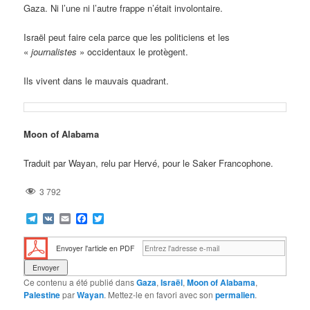
Gaza. Ni l’une ni l’autre frappe n’était involontaire.
Israël peut faire cela parce que les politiciens et les
«
journalistes
» occidentaux le protègent.
Ils vivent dans le mauvais quadrant.
Moon of Alabama
Traduit par Wayan, relu par Hervé, pour le Saker Francophone.
3 792
Telegram
VK
Email
Facebook
Twitter
Envoyer l'article en PDF
Ce contenu a été publié dans
Gaza
,
Israël
,
Moon of Alabama
,
Palestine
par
Wayan
. Mettez-le en favori avec son
permalien
.