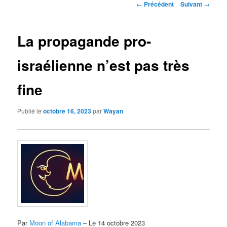
Navigation
←
Précédent
Suivant
→
des
articles
La propagande pro-
israélienne n’est pas très
fine
Publié le
octobre 16, 2023
par
Wayan
Par
Moon of Alabama
– Le 14 octobre 2023