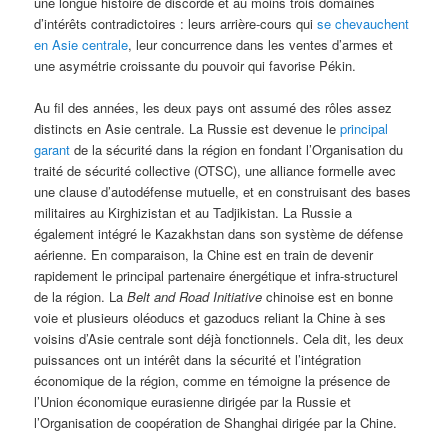
une longue histoire de discorde et au moins trois domaines
d’intérêts contradictoires : leurs arrière-cours qui
se chevauchent
en Asie centrale
, leur concurrence dans les ventes d’armes et
une asymétrie croissante du pouvoir qui favorise Pékin.
Au fil des années, les deux pays ont assumé des rôles assez
distincts en Asie centrale. La Russie est devenue le
principal
garant
de la sécurité dans la région en fondant l’Organisation du
traité de sécurité collective (OTSC), une alliance formelle avec
une clause d’autodéfense mutuelle, et en construisant des bases
militaires au Kirghizistan et au Tadjikistan. La Russie a
également intégré le Kazakhstan dans son système de défense
aérienne. En comparaison, la Chine est en train de devenir
rapidement le principal partenaire énergétique et infra-structurel
de la région. La
Belt and Road Initiative
chinoise est en bonne
voie et plusieurs oléoducs et gazoducs reliant la Chine à ses
voisins d’Asie centrale sont déjà fonctionnels. Cela dit, les deux
puissances ont un intérêt dans la sécurité et l’intégration
économique de la région, comme en témoigne la présence de
l’Union économique eurasienne dirigée par la Russie et
l’Organisation de coopération de Shanghai dirigée par la Chine.