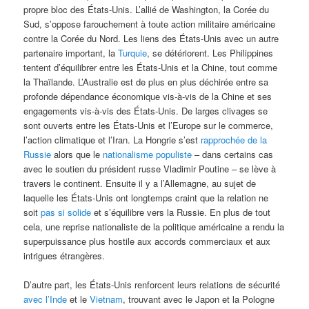
propre bloc des États-Unis. L’allié de Washington, la Corée du
Sud, s’oppose farouchement à toute action militaire américaine
contre la Corée du Nord. Les liens des États-Unis avec un autre
partenaire important, la
Turquie
, se détériorent. Les Philippines
tentent d’équilibrer entre les États-Unis et la Chine, tout comme
la Thaïlande. L’Australie est de plus en plus déchirée entre sa
profonde dépendance économique vis-à-vis de la Chine et ses
engagements vis-à-vis des États-Unis. De larges clivages se
sont ouverts entre les États-Unis et l’Europe sur le commerce,
l’action climatique et l’Iran. La Hongrie s’est
rapprochée de la
Russie
alors que le
nationalisme populiste
– dans certains cas
avec le soutien du président russe Vladimir Poutine – se lève à
travers le continent. Ensuite il y a l’Allemagne, au sujet de
laquelle les États-Unis ont longtemps craint que la relation ne
soit
pas si solide
et s’équilibre vers la Russie. En plus de tout
cela, une reprise nationaliste de la politique américaine a rendu la
superpuissance plus hostile aux accords commerciaux et aux
intrigues étrangères.
D’autre part, les États-Unis renforcent leurs relations de sécurité
avec l’Inde
et le
Vietnam
, trouvant avec le Japon et la Pologne