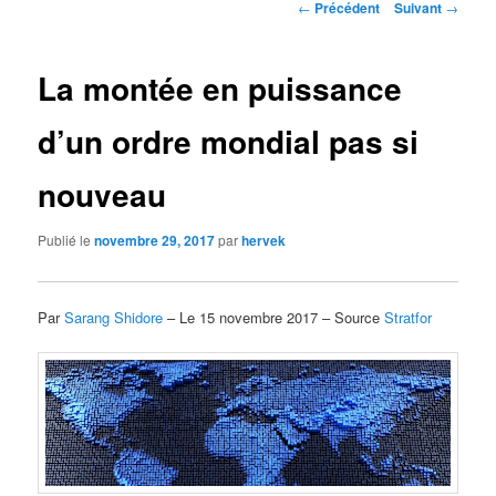
Navigation
←
Précédent
Suivant
→
des
articles
La montée en puissance
d’un ordre mondial pas si
nouveau
Publié le
novembre 29, 2017
par
hervek
Par
Sarang Shidore
– Le 15 novembre 2017 – Source
Stratfor