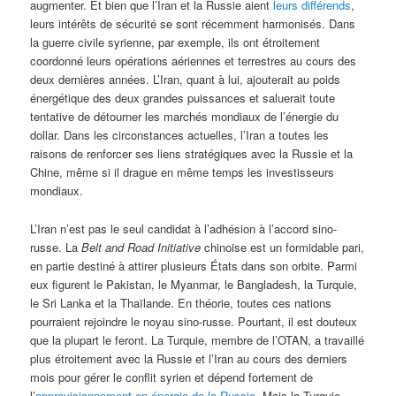
augmenter. Et bien que l’Iran et la Russie aient
leurs différends
,
leurs intérêts de sécurité se sont récemment harmonisés. Dans
la guerre civile syrienne, par exemple, ils ont étroitement
coordonné leurs opérations aériennes et terrestres au cours des
deux dernières années. L’Iran, quant à lui, ajouterait au poids
énergétique des deux grandes puissances et saluerait toute
tentative de détourner les marchés mondiaux de l’énergie du
dollar. Dans les circonstances actuelles, l’Iran a toutes les
raisons de renforcer ses liens stratégiques avec la Russie et la
Chine, même si il drague en même temps les investisseurs
mondiaux.
L’Iran n’est pas le seul candidat à l’adhésion à l’accord sino-
russe. La
Belt and Road Initiative
chinoise est un formidable pari,
en partie destiné à attirer plusieurs États dans son orbite. Parmi
eux figurent le Pakistan, le Myanmar, le Bangladesh, la Turquie,
le Sri Lanka et la Thaïlande. En théorie, toutes ces nations
pourraient rejoindre le noyau sino-russe. Pourtant, il est douteux
que la plupart le feront. La Turquie, membre de l’OTAN, a travaillé
plus étroitement avec la Russie et l’Iran au cours des derniers
mois pour gérer le conflit syrien et dépend fortement de
l’
approvisionnement en énergie de la Russie
. Mais la Turquie