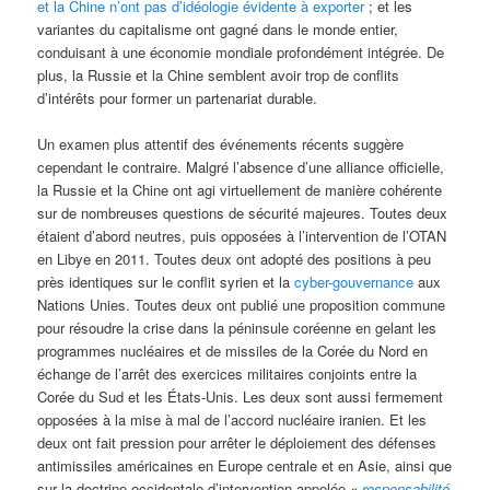
et la Chine n’ont pas d’idéologie évidente à exporter
; et les
variantes du capitalisme ont gagné dans le monde entier,
conduisant à une économie mondiale profondément intégrée. De
plus, la Russie et la Chine semblent avoir trop de conflits
d’intérêts pour former un partenariat durable.
Un examen plus attentif des événements récents suggère
cependant le contraire. Malgré l’absence d’une alliance officielle,
la Russie et la Chine ont agi virtuellement de manière cohérente
sur de nombreuses questions de sécurité majeures. Toutes deux
étaient d’abord neutres, puis opposées à l’intervention de l’OTAN
en Libye en 2011. Toutes deux ont adopté des positions à peu
près identiques sur le conflit syrien et la
cyber-gouvernance
aux
Nations Unies. Toutes deux ont publié une proposition commune
pour résoudre la crise dans la péninsule coréenne en gelant les
programmes nucléaires et de missiles de la Corée du Nord en
échange de l’arrêt des exercices militaires conjoints entre la
Corée du Sud et les États-Unis. Les deux sont aussi fermement
opposées à la mise à mal de l’accord nucléaire iranien. Et les
deux ont fait pression pour arrêter le déploiement des défenses
antimissiles américaines en Europe centrale et en Asie, ainsi que
sur la doctrine occidentale d’intervention appelée
«
responsabilité