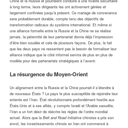
Chine et la Russie et pourraient conduire à une rivalité sécuritaire
à long terme, leurs dirigeants les ont activement gérées et
largement confinées jusqu’à présent. Ce mariage de convenance
sera probablement durable, compte tenu des objectifs de
transformation radicaux du système international. Et même si
une alliance formelle entre la Russie et la Chine ne se réalise
jamais, la pérennité de leur partenariat donne déjà l’impression
d’être bien soudée et cela de plusieurs façons. De plus, le fait
que les deux pays ne ressentent pas le besoin de formaliser leur
alliance indique que le côté informel servira de plus en plus de
modèle pour des partenariats stratégiques à l’avenir.
La résurgence du Moyen-Orient
Un alignement entre la Russie et la Chine pourrait-il s’étendre à
de nouveaux États ? Le pays le plus susceptible de rejoindre leur
entente est l’Iran. État révolutionnaire profondément hostile aux
États-Unis et à ses alliés, y compris Israël et l’Arabie saoudite,
l’Iran a un fort désir de réécrire les règles de l’ordre mondial
actuel. Alors que la
Belt and Road Initiative
chinoise a pris son
envol, les investissements chinois en Iran ont commencé à