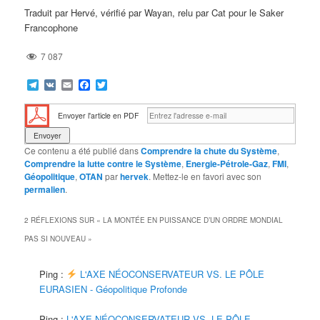
Traduit par Hervé, vérifié par Wayan, relu par Cat pour le Saker
Francophone
7 087
Telegram
VK
Email
Facebook
Twitter
Envoyer l'article en PDF
Ce contenu a été publié dans
Comprendre la chute du Système
,
Comprendre la lutte contre le Système
,
Energie-Pétrole-Gaz
,
FMI
,
Géopolitique
,
OTAN
par
hervek
. Mettez-le en favori avec son
permalien
.
2 RÉFLEXIONS SUR «
LA MONTÉE EN PUISSANCE D’UN ORDRE MONDIAL
PAS SI NOUVEAU
»
Ping :
L'AXE NÉOCONSERVATEUR VS. LE PÔLE
EURASIEN - Géopolitique Profonde
Ping :
L'AXE NÉOCONSERVATEUR VS. LE PÔLE