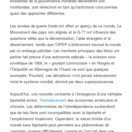
existantes de la gouvernance mondiale deviendront soit
moribondes, soit rétréciront en tant qu’institutions concurrentes
ayant des approches différentes.
Les années de guerre froide ont offert un aperçu de ce monde. Le
Mouvement des pays non alignés et le G-77 ont influencé des
questions telles que la décolonisation, l’aide étrangère et le
désarmement, tandis que l’OPEP a brièvement secoué le monde
par un embargo pétrolier. Les membres principaux des blocs ont
parfois fait preuve d’une autonomie radicale – la scission sino-
soviétique de 1959, le
« goulash communiste »
en Hongrie et
l’Ostpolitik en Allemagne de l’Ouest ne sont que quelques
exemples. Pourtant, ces déviations n’ont jamais sérieusement
miné le système mondial, dominé par deux superpuissances.
Aujourd’hui, une nouvelle contrainte à l’émergence d’une véritable
bipolarité existe : l’
entrelacement
des économies américaine et
chinoise. Les déterministes de l’interdépendance soutiendront
que de tels liens sont incompatibles avec la bipolarité et
l’empêcheront finalement. Cependant, la nature limitée d’un
monde sans bipolarité peut permettre aux phénomènes de
coexister, quoique difficilement, comme ils l’ont fait dans une