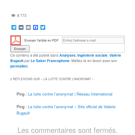
8 773
Telegram
VK
Email
Facebook
Twitter
Envoyer l'article en PDF
Ce contenu a été publié dans
Analyses
,
Ingénierie sociale
,
Valérie
Bugault
par
Le Saker Francophone
. Mettez-le en favori avec son
permalien
.
2 RÉFLEXIONS SUR «
LA LUTTE CONTRE L’ANONYMAT
»
Ping :
La lutte contre l’anonymat | Réseau International
Ping :
La lutte contre l’anonymat – Site officiel de Valérie
Bugault
Les commentaires sont fermés.