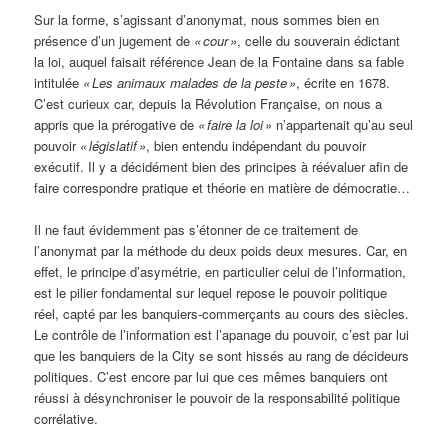
Sur la forme, s’agissant d’anonymat, nous sommes bien en
présence d’un jugement de
« cour »
, celle du souverain édictant
la loi, auquel faisait référence Jean de la Fontaine dans sa fable
intitulée
« Les animaux malades de la peste »
, écrite en 1678.
C’est curieux car, depuis la Révolution Française, on nous a
appris que la prérogative de
« faire la loi »
n’appartenait qu’au seul
pouvoir
« législatif »
, bien entendu indépendant du pouvoir
exécutif. Il y a décidément bien des principes à réévaluer afin de
faire correspondre pratique et théorie en matière de démocratie…
Il ne faut évidemment pas s’étonner de ce traitement de
l’anonymat par la méthode du deux poids deux mesures. Car, en
effet, le principe d’asymétrie, en particulier celui de l’information,
est le pilier fondamental sur lequel repose le pouvoir politique
réel, capté par les banquiers-commerçants au cours des siècles.
Le contrôle de l’information est l’apanage du pouvoir, c’est par lui
que les banquiers de la City se sont hissés au rang de décideurs
politiques. C’est encore par lui que ces mêmes banquiers ont
réussi à désynchroniser le pouvoir de la responsabilité politique
corrélative.