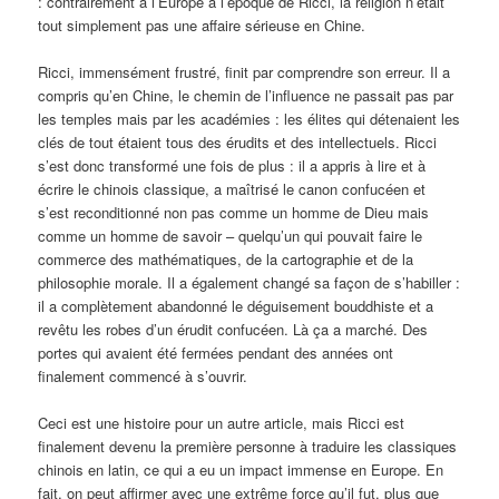
: contrairement à l’Europe à l’époque de Ricci, la religion n’était
tout simplement pas une affaire sérieuse en Chine.
Ricci, immensément frustré, finit par comprendre son erreur. Il a
compris qu’en Chine, le chemin de l’influence ne passait pas par
les temples mais par les académies : les élites qui détenaient les
clés de tout étaient tous des érudits et des intellectuels. Ricci
s’est donc transformé une fois de plus : il a appris à lire et à
écrire le chinois classique, a maîtrisé le canon confucéen et
s’est reconditionné non pas comme un homme de Dieu mais
comme un homme de savoir – quelqu’un qui pouvait faire le
commerce des mathématiques, de la cartographie et de la
philosophie morale. Il a également changé sa façon de s’habiller :
il a complètement abandonné le déguisement bouddhiste et a
revêtu les robes d’un érudit confucéen. Là ça a marché. Des
portes qui avaient été fermées pendant des années ont
finalement commencé à s’ouvrir.
Ceci est une histoire pour un autre article, mais Ricci est
finalement devenu la première personne à traduire les classiques
chinois en latin, ce qui a eu un impact immense en Europe. En
fait, on peut affirmer avec une extrême force qu’il fut, plus que