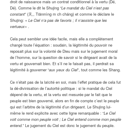
droit de naissance mais un contrat conditionnel à la vertu (Dé,
Dé). Comme le dit le Shujing “
Le mandat du Ciel n’est pas
constant
” (天,, Tiānmìng m ch cháng) et comme le déclare le
Shujing: «
Le Ciel n’a pas de favoris ; il n’assiste que les
vertueux
« .
Cela peut sembler une idée facile, mais elle a complètement
changé toute l’équation : soudain, la légitimité du pouvoir ne
reposait plus sur la volonté de Dieu mais sur le jugement moral
de l’homme, sur la question de savoir si le dirigeant avait de la
vertu et gouvernait bien. Et s’il ne le faisait pas, il perdrait sa
légitimité à gouverner “
aux yeux du Ciel
”, tout comme les Shang.
Ce n’était pas de la laïcité en soi, mais l’effet pratique de cela fut
la dé-divinisation de l’autorité politique : si le mandat du Ciel
dépend de la vertu, et la vertu est mesurée par le fait que le
peuple est bien gouverné, alors en fin de compte c’est le peuple
qui est l’arbitre de la légitimité d’un dirigeant. Le Shujing lui-
même le rend explicite avec cette ligne remarquable : “
Le Ciel
voit comme mon peuple voit ; Le Ciel entend comme mon peuple
entend.
” Le jugement du Ciel est donc le jugement du peuple.