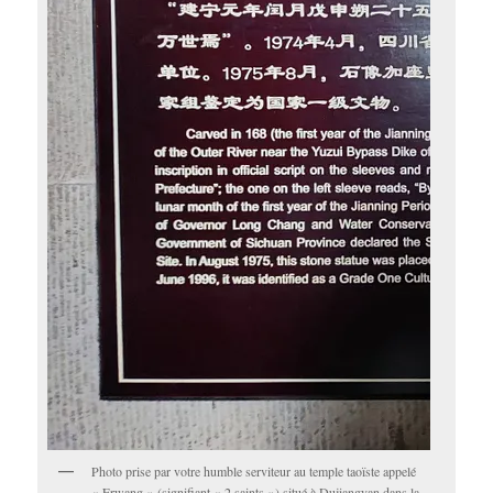
Photo prise par votre humble serviteur au temple taoïste appelé
« Erwang » (signifiant « 2 saints ») situé à Dujiangyan dans la