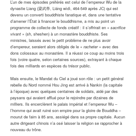
L’un de mes épisodes préférés est celui de l’empereur Wu de la
dynastie Liang (梁武帝, Liáng wìdì, 464-549 après JC) qui est
devenu un converti bouddhiste fanatique et, dans une tentative
d’amener l’État à financer le bouddhisme, a mis au point un
programme de collecte de fonds créatif : il s’offrirait en «
sacrifice
vivant
» (sh, sheshen) à un monastère bouddhiste. Ses
ministres, laissés avec le petit problème de ne plus avoir
d’empereur, seraient alors obligés de le «
racheter
» avec des
dons colossaux au monastère. Il a réussi ce coup au moins trois
fois (voire quatre, selon certaines sources), extrayant à chaque
fois des milliards en espèces du trésor public.
Mais ensuite, le Mandat du Ciel a joué son rôle : un petit général
rebelle du Nord nommé Hou Jing est arrivé à Nankin (la capitale
à l’époque) avec quelques centaines de soldats, aidé par des
paysans qui avaient afflué pour le rejoindre par dizaines de
milliers. Ils encerclèrent le palais impérial et l’empereur Wu –
l’homme qui avait ruiné son empire pour la gloire de Bouddha –
mourut de faim à 85 ans, assiégé dans sa propre capitale. Aucun
autre dirigeant chinois n’a osé laisser la religion se rapprocher à
nouveau du trône.