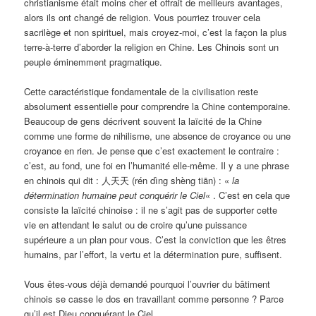
christianisme était moins cher et offrait de meilleurs avantages,
alors ils ont changé de religion. Vous pourriez trouver cela
sacrilège et non spirituel, mais croyez-moi, c’est la façon la plus
terre-à-terre d’aborder la religion en Chine. Les Chinois sont un
peuple éminemment pragmatique.
Cette caractéristique fondamentale de la civilisation reste
absolument essentielle pour comprendre la Chine contemporaine.
Beaucoup de gens décrivent souvent la laïcité de la Chine
comme une forme de nihilisme, une absence de croyance ou une
croyance en rien. Je pense que c’est exactement le contraire :
c’est, au fond, une foi en l’humanité elle-même. Il y a une phrase
en chinois qui dit : 人天天 (rén dìng shèng tiān) : «
la
détermination humaine peut conquérir le Ciel
« . C’est en cela que
consiste la laïcité chinoise : il ne s’agit pas de supporter cette
vie en attendant le salut ou de croire qu’une puissance
supérieure a un plan pour vous. C’est la conviction que les êtres
humains, par l’effort, la vertu et la détermination pure, suffisent.
Vous êtes-vous déjà demandé pourquoi l’ouvrier du bâtiment
chinois se casse le dos en travaillant comme personne ? Parce
qu’il est Dieu conquérant le Ciel.