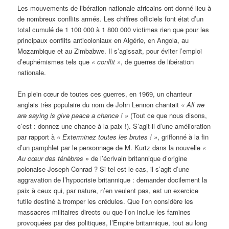
Les mouvements de libération nationale africains ont donné lieu à
de nombreux conflits armés. Les chiffres officiels font état d’un
total cumulé de 1 100 000 à 1 800 000 victimes rien que pour les
principaux conflits anticoloniaux en Algérie, en Angola, au
Mozambique et au Zimbabwe. Il s’agissait, pour éviter l’emploi
d’euphémismes tels que
« conflit »
, de guerres de libération
nationale.
En plein cœur de toutes ces guerres, en 1969, un chanteur
anglais très populaire du nom de John Lennon chantait
« All we
are saying is give peace a chance ! »
(Tout ce que nous disons,
c’est : donnez une chance à la paix !). S’agit-il d’une amélioration
par rapport à
« Exterminez toutes les brutes ! »
, griffonné à la fin
d’un pamphlet par le personnage de M. Kurtz dans la nouvelle
«
Au cœur des ténèbres »
de l’écrivain britannique d’origine
polonaise Joseph Conrad ? Si tel est le cas, il s’agit d’une
aggravation de l’hypocrisie britannique : demander docilement la
paix à ceux qui, par nature, n’en veulent pas, est un exercice
futile destiné à tromper les crédules. Que l’on considère les
massacres militaires directs ou que l’on inclue les famines
provoquées par des politiques, l’Empire britannique, tout au long