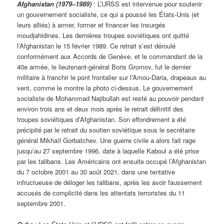
Afghanistan (1979–1989)
: L’URSS est intervenue pour soutenir
un gouvernement socialiste, ce qui a poussé les États-Unis (et
leurs alliés) à armer, former et financer les insurgés
moudjahidines. Les dernières troupes soviétiques ont quitté
l’Afghanistan le 15 février 1989. Ce retrait s’est déroulé
conformément aux Accords de Genève, et le commandant de la
40e armée, le lieutenant-général Boris Gromov, fut le dernier
militaire à franchir le pont frontalier sur l’Amou-Daria, drapeaux au
vent, comme le montre la photo ci-dessus. Le gouvernement
socialiste de Mohammad Najibullah est resté au pouvoir pendant
environ trois ans et deux mois après le retrait définitif des
troupes soviétiques d’Afghanistan. Son effondrement a été
précipité par le retrait du soutien soviétique sous le secrétaire
général Mikhaïl Gorbatchev. Une guerre civile a alors fait rage
jusqu’au 27 septembre 1996, date à laquelle Kaboul a été prise
par les talibans. Les Américains ont ensuite occupé l’Afghanistan
du 7 octobre 2001 au 30 août 2021, dans une tentative
infructueuse de déloger les talibans, après les avoir faussement
accusés de complicité dans les attentats terroristes du 11
septembre 2001.