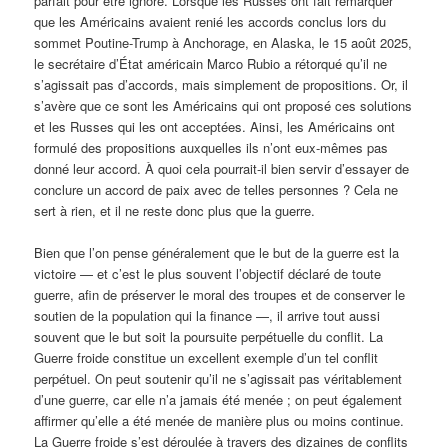
parfait pour être ignoré. Lorsque les Russes ont fait remarquer
que les Américains avaient renié les accords conclus lors du
sommet Poutine-Trump à Anchorage, en Alaska, le 15 août 2025,
le secrétaire d’État américain Marco Rubio a rétorqué qu’il ne
s’agissait pas d’accords, mais simplement de propositions. Or, il
s’avère que ce sont les Américains qui ont proposé ces solutions
et les Russes qui les ont acceptées. Ainsi, les Américains ont
formulé des propositions auxquelles ils n’ont eux-mêmes pas
donné leur accord. À quoi cela pourrait-il bien servir d’essayer de
conclure un accord de paix avec de telles personnes ? Cela ne
sert à rien, et il ne reste donc plus que la guerre.
Bien que l’on pense généralement que le but de la guerre est la
victoire — et c’est le plus souvent l’objectif déclaré de toute
guerre, afin de préserver le moral des troupes et de conserver le
soutien de la population qui la finance —, il arrive tout aussi
souvent que le but soit la poursuite perpétuelle du conflit. La
Guerre froide constitue un excellent exemple d’un tel conflit
perpétuel. On peut soutenir qu’il ne s’agissait pas véritablement
d’une guerre, car elle n’a jamais été menée ; on peut également
affirmer qu’elle a été menée de manière plus ou moins continue.
La Guerre froide s’est déroulée à travers des dizaines de conflits