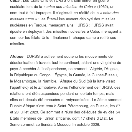
Cuba
: Les États-Unis et l’URSS ont failli entrer en guerre
nucléaire lors de la
« crise des missiles de Cuba »
(1962), un
nom tout à fait impropre. Il s’agissait en réalité de la
« crise des
missiles turcs »
: les États-Unis avaient déployé des missiles
nucléaires en Turquie, menaçant ainsi l’URSS ; l’URSS avait
riposté en déployant des missiles nucléaires à Cuba, menaçant à
son tour les États-Unis ; finalement, chaque camp a retiré ses
missiles.
Afrique
: L’URSS a activement soutenu les mouvements de
décolonisation à travers tout le continent, aidant une vingtaine de
pays à accéder à l’indépendance, notamment l’Algérie, l’Angola,
la République du Congo, l’Égypte, la Guinée, la Guinée-Bissau,
le Mozambique, la Namibie, l’Afrique du Sud (où la lutte visait
l’apartheid) et le Zimbabwe. Après l’effondrement de l’URSS, ces
relations ont été suspendues pendant un certain temps, mais
elles ont depuis été renouées et redynamisées. Le 2ème sommet
Russie-Afrique s’est tenu à Saint-Pétersbourg, en Russie, les 27
et 28 juillet 2023. Ce sommet a réuni des délégués de 49 des 54
États membres de l’Union africaine, dont 17 chefs d’État. Le
3ème sommet se tiendra à Moscou fin octobre 2026.