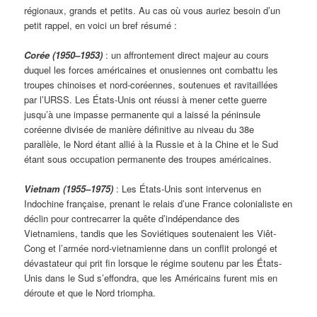
régionaux, grands et petits. Au cas où vous auriez besoin d’un
petit rappel, en voici un bref résumé :
Corée (1950–1953)
: un affrontement direct majeur au cours
duquel les forces américaines et onusiennes ont combattu les
troupes chinoises et nord-coréennes, soutenues et ravitaillées
par l’URSS. Les États-Unis ont réussi à mener cette guerre
jusqu’à une impasse permanente qui a laissé la péninsule
coréenne divisée de manière définitive au niveau du 38e
parallèle, le Nord étant allié à la Russie et à la Chine et le Sud
étant sous occupation permanente des troupes américaines.
Vietnam (1955–1975)
: Les États-Unis sont intervenus en
Indochine française, prenant le relais d’une France colonialiste en
déclin pour contrecarrer la quête d’indépendance des
Vietnamiens, tandis que les Soviétiques soutenaient les Viêt-
Cong et l’armée nord-vietnamienne dans un conflit prolongé et
dévastateur qui prit fin lorsque le régime soutenu par les États-
Unis dans le Sud s’effondra, que les Américains furent mis en
déroute et que le Nord triompha.