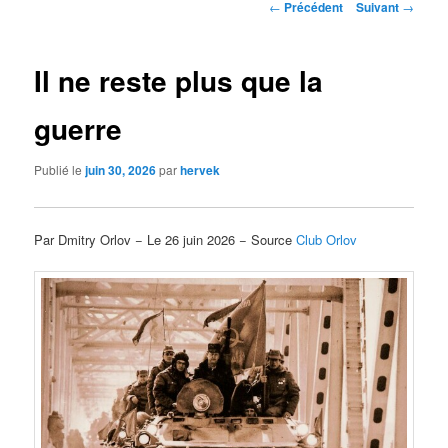
Navigation
←
Précédent
Suivant
→
des
articles
Il ne reste plus que la
guerre
Publié le
juin 30, 2026
par
hervek
Par Dmitry Orlov − Le 26 juin 2026 − Source
Club Orlov