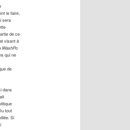
r
t le faire,
i sera
tte
artie de ce
t visant à
u
WashPo
ns qui ne
que de
si dans
ait
litique
Ou tout
llée. Si
i