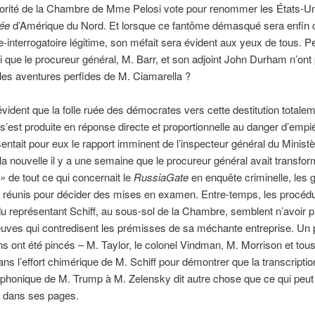
jorité de la Chambre de Mme Pelosi vote pour renommer les États-Un
tée
d’Amérique du Nord. Et lorsque ce fantôme démasqué sera enfin 
e-interrogatoire légitime, son méfait sera évident aux yeux de tous. 
 que le procureur général, M. Barr, et son adjoint John Durham n’ont
es aventures perfides de M. Ciamarella ?
évident que la folle ruée des démocrates vers cette destitution totale
e s’est produite en réponse directe et proportionnelle au danger d’emp
entait pour eux le rapport imminent de l’inspecteur général du Ministè
 la nouvelle il y a une semaine que le procureur général avait transfo
 »
de tout ce qui concernait le
RussiaGate
en enquête criminelle, les 
t réunis pour décider des mises en examen. Entre-temps, les procéd
u représentant Schiff, au sous-sol de la Chambre, semblent n’avoir p
uves qui contredisent les prémisses de sa méchante entreprise. Un 
s ont été pincés – M. Taylor, le colonel Vindman, M. Morrison et tous
ans l’effort chimérique de M. Schiff pour démontrer que la transcriptio
léphonique de M. Trump à M. Zelensky dit autre chose que ce qui peut 
t dans ses pages.