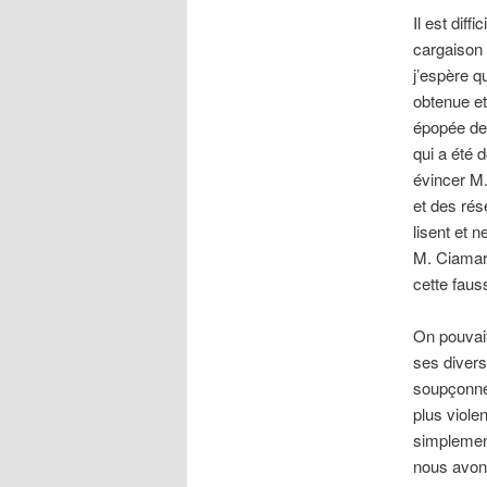
Il est dif
cargaison 
j’espère q
obtenue et
épopée de 
qui a été 
évincer M.
et des rés
lisent et 
M. Ciamar
cette fau
On pouvait
ses divers
soupçonner
plus violen
simplement
nous avons