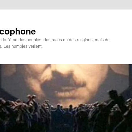
ncophone
de l'âme des peuples, des races ou des religions, mais de
s. Les humbles veillent.