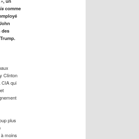
 »
, un
is
comme
 employé
John
s des
 Trump.
ipaux
y Clinton
a CIA qui
et
ignement
coup plus
e
– à moins