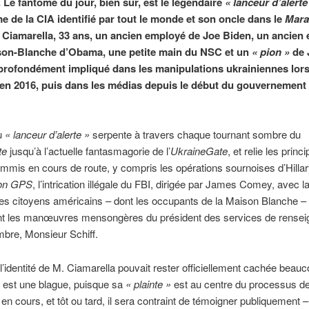
 Le fantôme du jour, bien sûr, est le légendaire
« lanceur d’alerte
e de la CIA identifié par tout le monde et son oncle dans le
Mara
c Ciamarella, 33 ans, un ancien employé de Joe Biden, un ancien
son-Blanche d’Obama, une petite main du NSC et un
« pion »
de 
rofondément impliqué dans les manipulations ukrainiennes lor
 en 2016, puis dans les médias depuis le début du gouvernement
du
« lanceur d’alerte »
serpente à travers chaque tournant sombre du
te
jusqu’à l’actuelle fantasmagorie de l’
UkraineGate
, et relie les princ
mmis en cours de route, y compris les opérations sournoises d’Hillar
on GPS
, l’intrication illégale du FBI, dirigée par James Comey, avec l
es citoyens américains – dont les occupants de la Maison Blanche – 
 les manœuvres mensongères du président des services de rense
bre, Monsieur Schiff.
 l’identité de M. Ciamarella pouvait rester officiellement cachée beau
 est une blague, puisque sa
« plainte »
est au centre du processus d
n en cours, et tôt ou tard, il sera contraint de témoigner publiquement 