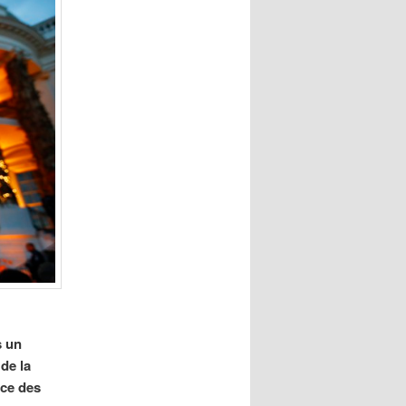
s un
de la
nce des