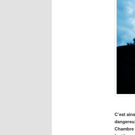
C’est ain
dangereux 
Chambre a