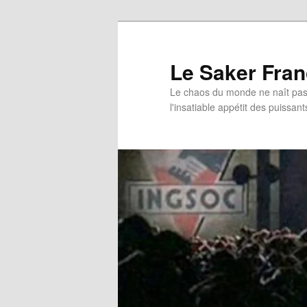
Aller
au
contenu
Le Saker Fra
principal
Le chaos du monde ne naît pas 
l'insatiable appétit des puissant