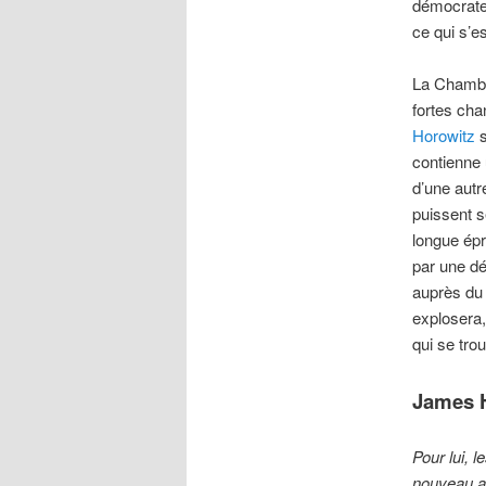
démocrate.
ce qui s’e
La Chambre
fortes cha
Horowitz
s
contienne 
d’une autr
puissent s
longue épr
par une dé
auprès du 
explosera,
qui se tro
James 
Pour lui, 
nouveau ar