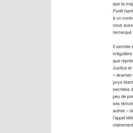
que la ma
Forêt han
à un contr
vous aussi
remarqué l
Il semble 
irrégulièr
que représ
Justice et
« examen
jurys étan
secrètes d
peu de pre
ses témoin
autres – d
l’appel té
clairemen