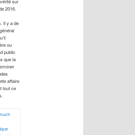
vérité sur
de 2016.
 Il y a de
 général
’il
ère ou
d public
ns que la
terminer
udes
te affaire
 tout ce
s.