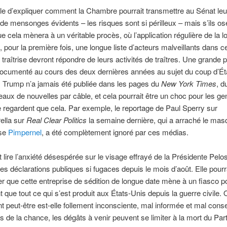
ficile d’expliquer comment la Chambre pourrait transmettre au Sénat leu
de mensonges évidents – les risques sont si périlleux – mais s’ils osen
ue cela mènera à un véritable procès, où l’application régulière de la lo
, pour la première fois, une longue liste d’acteurs malveillants dans ce
traîtrise devront répondre de leurs activités de traîtres. Une grande p
documenté au cours des deux dernières années au sujet du coup d’Éta
 Trump n’a jamais été publiée dans les pages du
New York Times
, d
eaux de nouvelles par câble, et cela pourrait être un choc pour les ge
ne regardent que cela. Par exemple, le reportage de Paul Sperry sur
ella sur
Real Clear Politics
la semaine dernière, qui a arraché le mas
sse
Pimpernel
, a été complètement ignoré par ces médias.
 lire l’anxiété désespérée sur le visage effrayé de la Présidente Pelo
es déclarations publiques si fugaces depuis le mois d’août. Elle pourr
 que cette entreprise de sédition de longue date mène à un fiasco po
t que tout ce qui s’est produit aux États-Unis depuis la guerre civile. 
 peut-être est-elle follement inconsciente, mal informée et mal consei
 de la chance, les dégâts à venir peuvent se limiter à la mort du Part