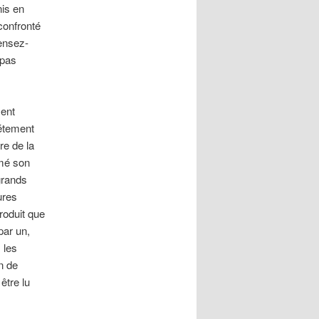
is en
confronté
Pensez-
 pas
ment
iétement
re de la
rmé son
grands
ures
roduit que
par un,
 les
n de
être lu