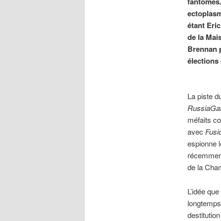
fantômes.
ectoplasm
étant Eri
de la Mai
Brennan p
élections
La piste 
RussiaGa
méfaits co
avec
Fusi
espionne l
récemment
de la Cham
L’idée que
longtemps
destitutio