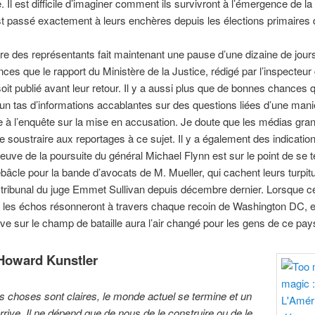
 Il est difficile d’imaginer comment ils survivront à l’émergence de la 
st passé exactement à leurs enchères depuis les élections primaires 
 des représentants fait maintenant une pause d’une dizaine de jours.
nces que le rapport du Ministère de la Justice, rédigé par l’inspecteur
oit publié avant leur retour. Il y a aussi plus que de bonnes chances qu
un tas d’informations accablantes sur des questions liées d’une mani
e à l’enquête sur la mise en accusation. Je doute que les médias gran
e soustraire aux reportages à ce sujet. Il y a également des indicatio
euve de la poursuite du général Michael Flynn est sur le point de se 
bâcle pour la bande d’avocats de M. Mueller, qui cachent leurs turpit
tribunal du juge Emmet Sullivan depuis décembre dernier. Lorsque cet
 les échos résonneront à travers chaque recoin de Washington DC, et
uve sur le champ de bataille aura l’air changé pour les gens de ce pay
Howard Kunstler
les choses sont claires, le monde actuel se termine et un
rive. Il ne dépend que de nous de le construire ou de le