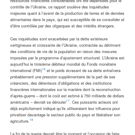
ressources financières considérables ont été dépensées pour le
contrôle de l’Ukraine, ce rapport soulève des inquiétudes
majeures quant à l’avenir de la production de terres et de denrées
alimentaires dans le pays, qui est susceptible de se consolider et
d’être contrôlée par des oligarques et des intérêts étrangers.
Ces inquiétudes sont exacerbées par la dette extérieure
vertigineuse et croissante de l’Ukraine, contractée au détriment
des conditions de vie de la population en raison des mesures
imposées par le programme d’ajustement structurel. L’Ukraine est
aujourd’hui le troisième débiteur mondial du Fonds monétaire
16
international (FMI)
et le poids écrasant de sa dette entraînera
probablement une pression supplémentaire de la part de ses
créanciers, des détenteurs d’obligations et des institutions
financières internationales sur la manière dont la reconstruction
d’après-guerre – dont le coût est estimé à 750 milliards de dollars
17
américains – devrait se dérouler
. Ces puissants acteurs ont
déjà explicitement indiqué qu’ils utiliseraient leur influence pour
privatiser davantage le secteur public du pays et libéraliser son
18
agriculture.
La fin de la guerre devrait être le moment et l’occasion de faire