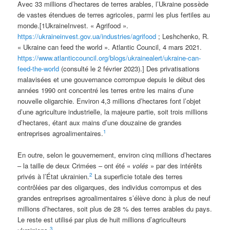
Avec 33 millions d’hectares de terres arables, l’Ukraine possède
de vastes étendues de terres agricoles, parmi les plus fertiles au
monde.[1UkraineInvest. « Agrifood ».
https://ukraineinvest.gov.ua/industries/agrifood
; Leshchenko, R.
« Ukraine can feed the world ». Atlantic Council, 4 mars 2021.
https://www.atlanticcouncil.org/blogs/ukrainealert/ukraine-can-
feed-the-world
(consulté le 2 février 2023).] Des privatisations
malavisées et une gouvernance corrompue depuis le début des
années 1990 ont concentré les terres entre les mains d’une
nouvelle oligarchie. Environ 4,3 millions d’hectares font l’objet
d’une agriculture industrielle, la majeure partie, soit trois millions
d’hectares, étant aux mains d’une douzaine de grandes
1
entreprises agroalimentaires.
En outre, selon le gouvernement, environ cinq millions d’hectares
– la taille de deux Crimées – ont été «
volés
» par des intérêts
2
privés à l’État ukrainien.
La superficie totale des terres
contrôlées par des oligarques, des individus corrompus et des
grandes entreprises agroalimentaires s’élève donc à plus de neuf
millions d’hectares, soit plus de 28 % des terres arables du pays.
Le reste est utilisé par plus de huit millions d’agriculteurs
3