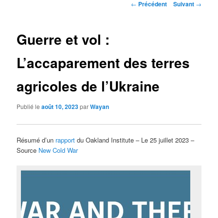
Navigation
←
Précédent
Suivant
→
des
articles
Guerre et vol :
L’accaparement des terres
agricoles de l’Ukraine
Publié le
août 10, 2023
par
Wayan
Résumé d’un
rapport
du Oakland Institute – Le 25 juillet 2023 –
Source
New Cold War