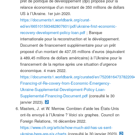
prêt de politique de développement (dpl) proposé pour la
relance économique d’un montant de 350 millions de dollars
US à l’Ukraine. 1er juin 2020.
https://documents1.worldbank.org/curat-
ed/en/665101593482807601/pdf/ukraine-first-economic-
recovery-development-policy-loan.pdf
; Banque
internationale pour la reconstruction et le développement.
Document de financement supplémentaire pour un prêt
proposé d’un montant de 437,05 millions d’euros (équivalent
à 489,45 millions de dollars américains) à l’Ukraine pour le
financement de la reprise après une situation d’urgence
économique. 4 mars 2022.
https://documents1.worldbank.org/curated/en/75208164737822094
Financing-of-Re-covery-from-Economic-Emergency-
Ukraine-Supplemental-Development-Policy-Loan-
Supplemental-Financing-Document.pdf
(consulté le 30
janvier 2023).
Masters, J. et W. Merrow. Combien d’aide les États-Unis
ont-ils envoyé à l’Ukraine ? Voici six graphes. Council on
Foreign Relations, 16 décembre 2022.
https://www.cfr.org/article/how-much-aid-has-us-sent-
ukraine-here-are-six-charts
(consulté le 30 janvier 2023).