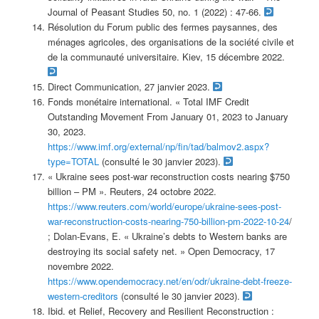
Journal of Peasant Studies 50, no. 1 (2022) : 47-66.
Résolution du Forum public des fermes paysannes, des
ménages agricoles, des organisations de la société civile et
de la communauté universitaire. Kiev, 15 décembre 2022.
Direct Communication, 27 janvier 2023.
Fonds monétaire international. « Total IMF Credit
Outstanding Movement From January 01, 2023 to January
30, 2023.
https://www.imf.org/external/np/fin/tad/balmov2.aspx?
type=TOTAL
(consulté le 30 janvier 2023).
« Ukraine sees post-war reconstruction costs nearing $750
billion – PM ». Reuters, 24 octobre 2022.
https://www.reuters.com/world/europe/ukraine-sees-post-
war-reconstruction-costs-nearing-750-billion-pm-2022-10-24
/
; Dolan-Evans, E. « Ukraine’s debts to Western banks are
destroying its social safety net. » Open Democracy, 17
novembre 2022.
https://www.opendemocracy.net/en/odr/ukraine-debt-freeze-
western-creditors
(consulté le 30 janvier 2023).
Ibid. et Relief, Recovery and Resilient Reconstruction :