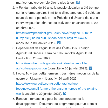
matrice foncière semble être la plus à jour.
« Pendant près de 30 ans, le peuple ukrainien a été trompé
sur la réforme agraire, 5 millions d’hectares ont été volés au
cours de cette période » – le Président d’Ukraine dans une
interview pour les chaînes de télévision ukrainiennes ». 22
octobre 2020.
https://www.president.gov.ua/en/news/majzhe-30-rokiv-
ukrayinskij-narod-durili-shodo-zemel-noyi-ref-64785
(consulté le 30 janvier 2023).
Département de l’agriculture des États-Unis. Foreign
Agricultural Service. Ukraine : Households Agricultural
Production. 23 mai 2022.
https://www.fas.usda.gov/data/ukraine-households-
agricultural-production
(consulté le 30 janvier 2023).
Foote, N. « Les petits fermiers : Les héros méconnus de la
guerre en Ukraine ». Euractiv. 20 avril 2022.
https://www.euractiv.com/section/agriculture-
food/news/small-farmers-the-unsung-heroes-of-the-ukraine-
war
(consulté le 30 janvier 2023).
Banque internationale pour la reconstruction et le
développement. Document de programme pour un premier