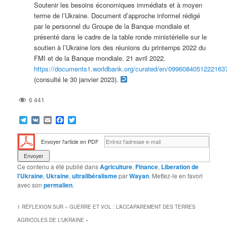
Soutenir les besoins économiques immédiats et à moyen
terme de l’Ukraine. Document d’approche informel rédigé
par le personnel du Groupe de la Banque mondiale et
présenté dans le cadre de la table ronde ministérielle sur le
soutien à l’Ukraine lors des réunions du printemps 2022 du
FMI et de la Banque mondiale. 21 avril 2022.
https://documents1.worldbank.org/curated/en/09960840512221
(consulté le 30 janvier 2023).
6 441
Telegram
VK
Email
Facebook
Twitter
Envoyer l'article en PDF
Ce contenu a été publié dans
Agriculture
,
Finance
,
Liberation de
l'Ukraine
,
Ukraine
,
ultralibéralisme
par
Wayan
. Mettez-le en favori
avec son
permalien
.
1 RÉFLEXION SUR «
GUERRE ET VOL : L’ACCAPAREMENT DES TERRES
AGRICOLES DE L’UKRAINE
»