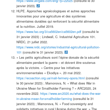
https://www.ukrgate.com/eng/?p=22025
(consulté le 30
janvier 2023).
HLPE. Approches agroécologiques et autres approches
innovantes pour une agriculture et des systèmes
alimentaires durables qui renforcent la sécurité alimentaire
et la nutrition. Juillet 2019.
https://www.fao.org/3/ca5602en/ca5602en.pdf
(consulté le
31 janvier 2023) ; Lindwall, C. Industrial Agriculture 101.
NRDC, 21 juillet 2022.
https://www.nrdc.org/stories/industrial-agricultural-pollution-
101
(consulté le 31 janvier 2023).
« Les petits agriculteurs sont l’épine dorsale de la sécurité
alimentaire pendant la guerre – et doivent être soutenus
après la victoire. » Centre pour les initiatives
environnementales « Ekodiya ». 20 mai 2022.
https://ecoaction.org.ua/mali-fermery-opora.html
(consulté
le 30 janvier 2023) ; Mamonova, N. « What does War in
Ukraine Mean for Smallholder Farming ? » ARC2020, 24
novembre 2022.
https://www.arc2020.eu/what-does-the-war-
in-ukraine-mean-for-smallholder-farming
(consulté le 31
janvier 2023) ; Mamonova, N. « Food sovereignty and
solidarity initiatives in rural Ukraine during the war. » The