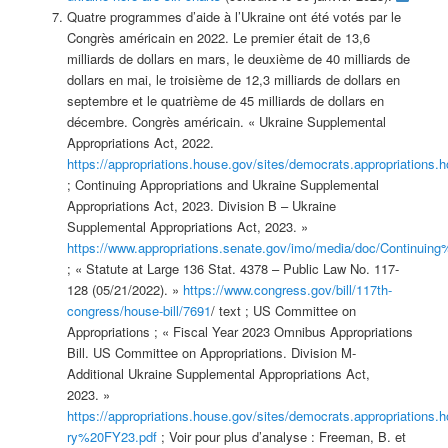
Quatre programmes d’aide à l’Ukraine ont été votés par le
Congrès américain en 2022. Le premier était de 13,6
milliards de dollars en mars, le deuxième de 40 milliards de
dollars en mai, le troisième de 12,3 milliards de dollars en
septembre et le quatrième de 45 milliards de dollars en
décembre. Congrès américain. « Ukraine Supplemental
Appropriations Act, 2022.
https://appropriations.house.gov/sites/democrats.appropriatio
; Continuing Appropriations and Ukraine Supplemental
Appropriations Act, 2023. Division B – Ukraine
Supplemental Appropriations Act, 2023. »
https://www.appropriations.senate.gov/imo/media/doc/Continu
; « Statute at Large 136 Stat. 4378 – Public Law No. 117-
128 (05/21/2022). »
https://www.congress.gov/bill/117th-
congress/house-bill/7691
/ text ; US Committee on
Appropriations ; « Fiscal Year 2023 Omnibus Appropriations
Bill. US Committee on Appropriations. Division M-
Additional Ukraine Supplemental Appropriations Act,
2023. »
https://appropriations.house.gov/sites/democrats.appropriatio
ry%20FY23.pdf
; Voir pour plus d’analyse : Freeman, B. et