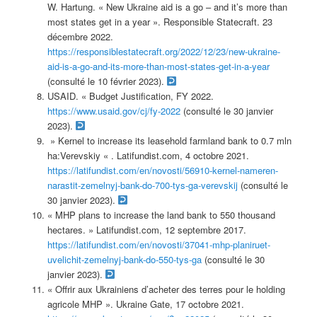
W. Hartung. « New Ukraine aid is a go – and it’s more than
most states get in a year ». Responsible Statecraft. 23
décembre 2022.
https://responsiblestatecraft.org/2022/12/23/new-ukraine-
aid-is-a-go-and-its-more-than-most-states-get-in-a-year
(consulté le 10 février 2023).
USAID. « Budget Justification, FY 2022.
https://www.usaid.gov/cj/fy-2022
(consulté le 30 janvier
2023).
» Kernel to increase its leasehold farmland bank to 0.7 mln
ha:Verevskiy « . Latifundist.com, 4 octobre 2021.
https://latifundist.com/en/novosti/56910-kernel-nameren-
narastit-zemelnyj-bank-do-700-tys-ga-verevskij
(consulté le
30 janvier 2023).
« MHP plans to increase the land bank to 550 thousand
hectares. » Latifundist.com, 12 septembre 2017.
https://latifundist.com/en/novosti/37041-mhp-planiruet-
uvelichit-zemelnyj-bank-do-550-tys-ga
(consulté le 30
janvier 2023).
« Offrir aux Ukrainiens d’acheter des terres pour le holding
agricole MHP ». Ukraine Gate, 17 octobre 2021.