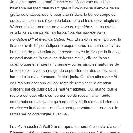
Je le sais aussi : le côté financier de l’économie mondiale
haletante dérapait bien avant que la Covid-19 ne s’envole de sa
grotte de chauves-souris pour atterrir dans le bol de soupe de
quelqu’un… ou ne s’évade du laboratoire chinois de virologie de
Wuhan, si c’est comme ça que vous le préférez … ou avant
qu’elle ne se sauve de l’arche de Noé des secrets de la
Fondation Bill et Melinda Gates
. Aux États-Unis et en Europe, la
finance avait fini par éclipser presque toutes les autres activités
humaines de production de richesse – avec le hic que la finance
ne produisait en fait aucune richesse réelle, elle ne faisait
qu’extorquer et singer la richesse – ou les simples fantômes de
la richesse – avec sa magie du dépouillement des actifs, dans
les endroits où la richesse résidait jadis. Ou bien elle a
boosté
des rackets abscons qui ont tenté de remplacer la création
d’argent par de purs calculs mathématiques. Ou, quand tout le
reste a échoué, elle s’est contentée de recourir à la fraude
comptable ordinaire… jusqu’à ce qu’il y ait finalement tellement
de
choses
là-dedans – qui n’en sont pas vraiment – que tout le
fantasme holographique a vacillé.
Le
rally
haussier à Wall Street, après le marché baissier d’avant
Pâques, a été une merveille, vous ne pensez pas ? Alors que le