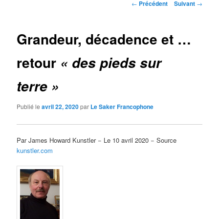
Navigation
←
Précédent
Suivant
→
des
articles
Grandeur, décadence et …
retour
« des pieds sur
terre »
Publié le
avril 22, 2020
par
Le Saker Francophone
Par James Howard Kunstler − Le 10 avril 2020 − Source
kunstler.com