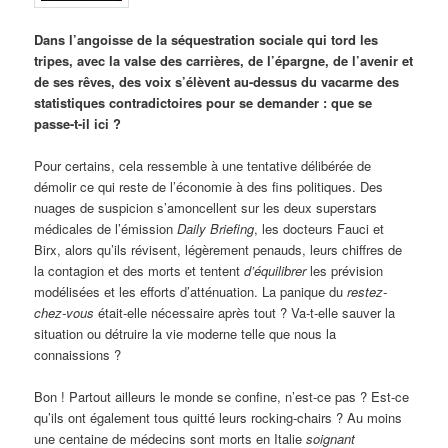
Dans l’angoisse de la séquestration sociale qui tord les
tripes, avec la valse des carrières, de l’épargne, de l’avenir et
de ses rêves, des voix s’élèvent au-dessus du vacarme des
statistiques contradictoires pour se demander : que se
passe-t-il ici ?
Pour certains, cela ressemble à une tentative délibérée de
démolir ce qui reste de l’économie à des fins politiques. Des
nuages ​​de suspicion s’amoncellent sur les deux superstars
médicales de l’émission
Daily Briefing
, les docteurs Fauci et
Birx, alors qu’ils révisent, légèrement penauds, leurs chiffres de
la contagion et des morts et tentent
d’équilibrer
les prévision
modélisées et les efforts d’atténuation. La panique du
restez-
chez-vous
était-elle nécessaire après tout ? Va-t-elle sauver la
situation ou détruire la vie moderne telle que nous la
connaissions ?
Bon ! Partout ailleurs le monde se confine, n’est-ce pas ? Est-ce
qu’ils ont également tous quitté leurs rocking-chairs ? Au moins
une centaine de médecins sont morts en Italie
soignant