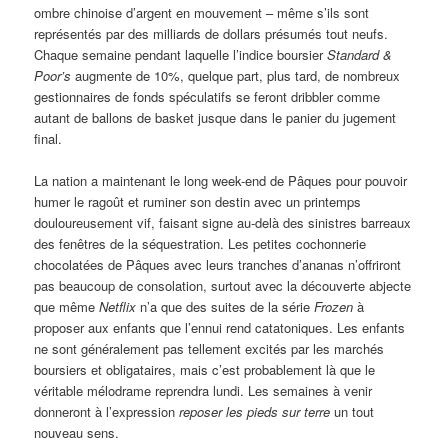
ombre chinoise d’argent en mouvement – même s’ils sont
représentés par des milliards de dollars présumés tout neufs.
Chaque semaine pendant laquelle l’indice
boursier
Standard &
Poor’s
augmente de 10%, quelque part, plus tard, de nombreux
gestionnaires de fonds spéculatifs se feront dribbler comme
autant de ballons de basket jusque dans le panier du jugement
final.
La nation a maintenant le long week-end de Pâques pour pouvoir
humer le ragoût et ruminer son destin avec un printemps
douloureusement vif, faisant signe au-delà des sinistres barreaux
des fenêtres de la séquestration. Les petites cochonnerie
chocolatées de Pâques avec leurs tranches d’ananas n’offriront
pas beaucoup de consolation, surtout avec la découverte abjecte
que même
Netflix
n’a que des suites de la série
Frozen
à
proposer aux enfants que l’ennui rend catatoniques. Les enfants
ne sont généralement pas tellement excités par les marchés
boursiers et obligataires, mais c’est probablement là que le
véritable mélodrame reprendra lundi. Les semaines à venir
donneront à l’expression
reposer les pieds sur terre
un tout
nouveau sens.