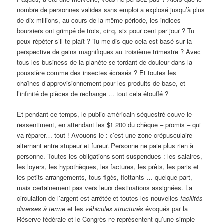
nombre de personnes valides sans emploi a explosé jusqu’à plus
de dix millions, au cours de la même période, les indices
boursiers ont grimpé de trois, cinq, six pour cent par jour ? Tu
peux répéter s’il te plaît ? Tu me dis que cela est basé sur la
perspective de gains magnifiques au troisième trimestre ? Avec
tous les business de la planète se tordant de douleur dans la
poussière comme des insectes écrasés ? Et toutes les
chaînes d’approvisionnement pour les produits de base, et
l’infinité de pièces de rechange … tout cela étouffé ?
Et pendant ce temps, le public américain séquestré couve le
ressentiment, en attendant les $1 200 du chèque – promis – qui
va réparer… tout ! Avouons-le : c’est une zone crépusculaire
alternant entre stupeur et fureur. Personne ne paie plus rien à
personne. Toutes les obligations sont suspendues : les salaires,
les loyers, les hypothèques, les factures, les prêts, les paris et
les petits arrangements, tous figés, flottants … quelque part,
mais certainement pas vers leurs destinations assignées. La
circulation de l’argent est arrêtée et toutes les nouvelles
facilités
diverses à terme
et les
véhicules structurés
évoqués par la
Réserve fédérale et le Congrès ne représentent qu’une simple