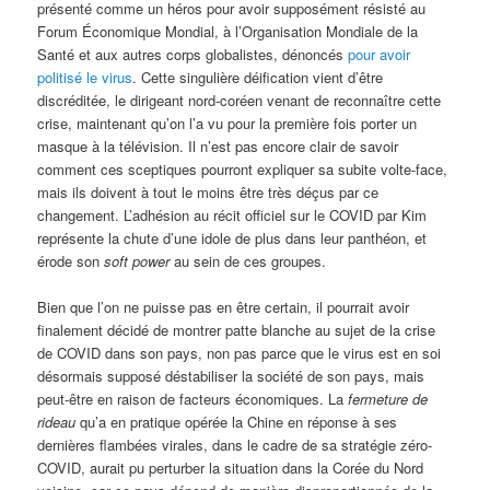
présenté comme un héros pour avoir supposément résisté au
Forum Économique Mondial, à l’Organisation Mondiale de la
Santé et aux autres corps globalistes, dénoncés
pour avoir
politisé le virus
. Cette singulière déification vient d’être
discréditée, le dirigeant nord-coréen venant de reconnaître cette
crise, maintenant qu’on l’a vu pour la première fois porter un
masque à la télévision. Il n’est pas encore clair de savoir
comment ces sceptiques pourront expliquer sa subite volte-face,
mais ils doivent à tout le moins être très déçus par ce
changement. L’adhésion au récit officiel sur le COVID par Kim
représente la chute d’une idole de plus dans leur panthéon, et
érode son
soft power
au sein de ces groupes.
Bien que l’on ne puisse pas en être certain, il pourrait avoir
finalement décidé de montrer patte blanche au sujet de la crise
de COVID dans son pays, non pas parce que le virus est en soi
désormais supposé déstabiliser la société de son pays, mais
peut-être en raison de facteurs économiques. La
fermeture de
rideau
qu’a en pratique opérée la Chine en réponse à ses
dernières flambées virales, dans le cadre de sa stratégie zéro-
COVID, aurait pu perturber la situation dans la Corée du Nord