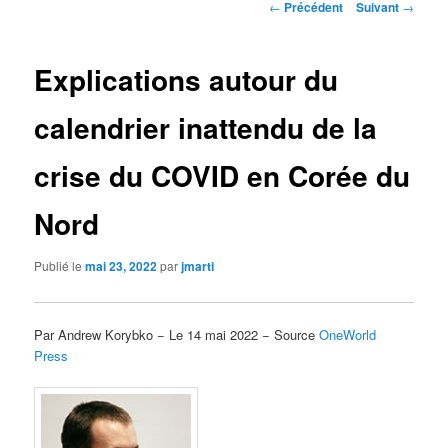
Navigation
←
Précédent
Suivant
→
des
articles
Explications autour du
calendrier inattendu de la
crise du COVID en Corée du
Nord
Publié le
mai 23, 2022
par
jmarti
Par Andrew Korybko − Le 14 mai 2022 − Source
OneWorld
Press