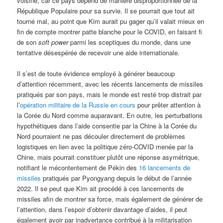
voisine, car ce pays dépend de manière disproportionnée de la
République Populaire pour sa survie. Il se pourrait que tout ait
tourné mal, au point que Kim aurait pu gager qu’il valait mieux en
fin de compte montrer patte blanche pour le COVID, en faisant fi
de son
soft power
parmi les sceptiques du monde, dans une
tentative désespérée de recevoir une aide internationale.
Il s’est de toute évidence employé à générer beaucoup
d’attention récemment, avec les récents lancements de missiles
pratiqués par son pays, mais le monde est resté trop distrait par
l’
opération
militaire
de la Russie
en cours
pour prêter attention à
la Corée du Nord comme auparavant. En outre, les perturbations
hypothétiques dans l’aide consentie par la Chine à la Corée du
Nord pourraient ne pas découler directement de problèmes
logistiques en lien avec la politique zéro-COVID menée par la
Chine, mais pourrait constituer plutôt une réponse asymétrique,
notifiant le mécontentement de Pékin des
16 lancements de
missiles
pratiqués par Pyongyang depuis le début de l’année
2022. Il se peut que Kim ait procédé à ces lancements de
missiles afin de montrer sa force, mais également de générer de
l’attention, dans l’espoir d’obtenir davantage d’aides, il peut
également avoir par inadvertance contribué à la militarisation