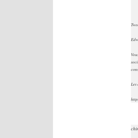
Twee
Edw
Vous
soci
cons
Les 
http
chi