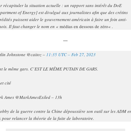
r récapituler la situation actuelle : un rapport sans intérêt du DoE
partment of Energy] est divulgué aux journalistes afin que des crétins
rédités puissent aider le gouvernement américain à faire un foin anti-
nois. Il faut changer le nom en «
médias en dessous de zéro
« .
—
tlin Johnstone @caitoz –
11:35 UTC – Feb 27, 2023
st le même gars. C’EST LE MÊME PUTAIN DE GARS.
et cité
k Ames @MarkAmesExiled – 13h
lobby de la guerre contre la Chine dépoussière son outil sur les ADM e
k pour relancer la théorie de la fuite de laboratoire.