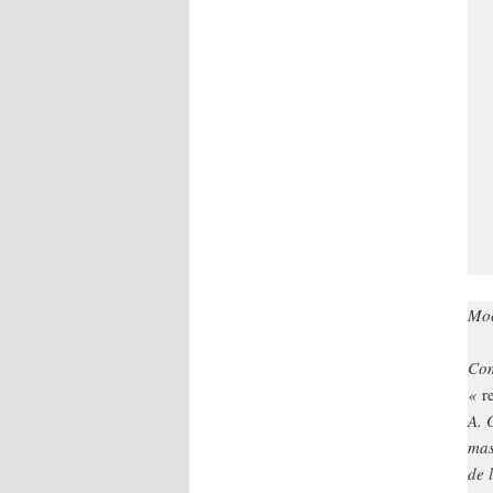
Mo
Com
«
r
A. 
mas
de 