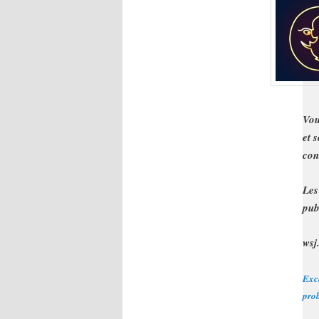
Vou
et 
con
Les
pub
wsj
Excl
prob