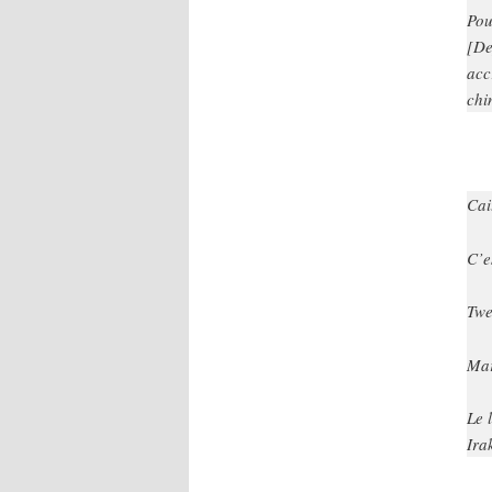
Pou
[De
acc
chi
Cai
C’e
Twe
Mar
Le 
Ira