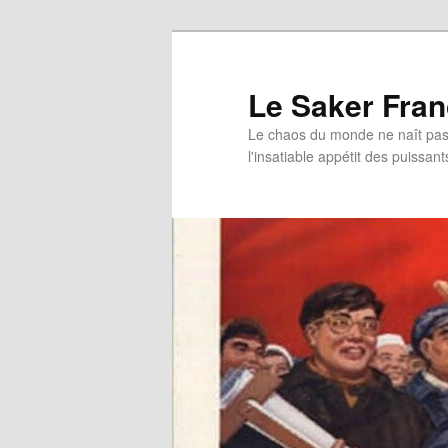
Aller
au
contenu
Le Saker Fra
principal
Le chaos du monde ne naît pas 
l'insatiable appétit des puissant