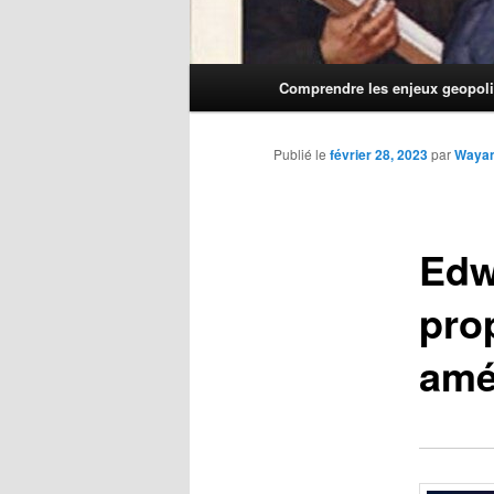
Menu
Comprendre les enjeux geopoli
principal
Publié le
février 28, 2023
par
Waya
Edw
pro
amé