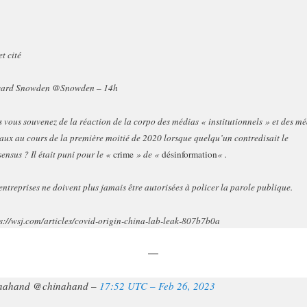
t cité
ard Snowden @Snowden – 14h
 vous souvenez de la réaction de la corpo des médias « institutionnels » et des mé
aux au cours de la première moitié de 2020 lorsque quelqu’un contredisait le
ensus ? Il était puni pour le «
crime
» de «
désinformation
« .
entreprises ne doivent plus jamais être autorisées à policer la parole publique.
s://wsj.com/articles/covid-origin-china-lab-leak-807b7b0a
—
nahand @chinahand –
17:52 UTC – Feb 26, 2023