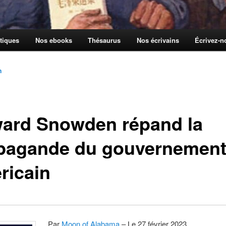
tiques
Nos ebooks
Thésaurus
Nos écrivains
Écrivez-
n
ard Snowden répand la
pagande du gouvernemen
ricain
Par
Moon of Alabama
– Le 27 février 2023