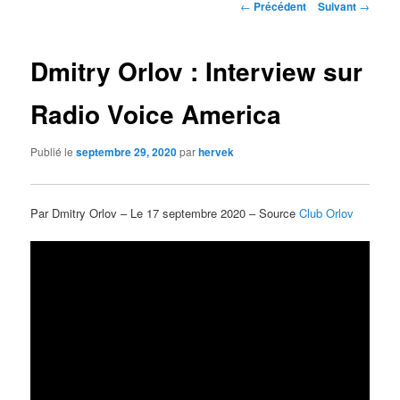
Navigation
←
Précédent
Suivant
→
des
articles
Dmitry Orlov : Interview sur
Radio Voice America
Publié le
septembre 29, 2020
par
hervek
Par Dmitry Orlov – Le 17 septembre 2020 – Source
Club Orlov