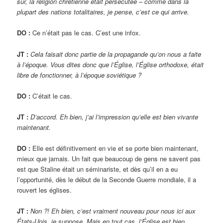
sûr, la religion chrétienne était persécutée – comme dans la
plupart des nations totalitaires, je pense, c’est ce qui arrive.
DO :
Ce n’était pas le cas. C’est une infox.
JT :
Cela faisait donc partie de la propagande qu’on nous a faite
à l’époque. Vous dites donc que l’Église, l’Église orthodoxe, était
libre de fonctionner, à l’époque soviétique ?
DO :
C’était le cas.
JT :
D’accord. Eh bien, j’ai l’impression qu’elle est bien vivante
maintenant.
DO :
Elle est définitivement en vie et se porte bien maintenant,
mieux que jamais. Un fait que beaucoup de gens ne savent pas
est que Staline était un séminariste, et dès qu’il en a eu
l’opportunité, dès le début de la Seconde Guerre mondiale, il a
rouvert les églises.
JT :
Non ?! Eh bien, c’est vraiment nouveau pour nous ici aux
États-Unis, je suppose. Mais en tout cas, l’Église est bien