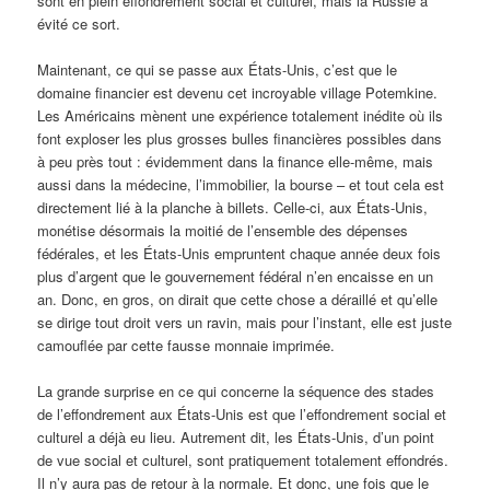
sont en plein effondrement social et culturel, mais la Russie a
évité ce sort.
Maintenant, ce qui se passe aux États-Unis, c’est que le
domaine financier est devenu cet incroyable village Potemkine.
Les Américains mènent une expérience totalement inédite où ils
font exploser les plus grosses bulles financières possibles dans
à peu près tout : évidemment dans la finance elle-même, mais
aussi dans la médecine, l’immobilier, la bourse – et tout cela est
directement lié à la planche à billets. Celle-ci, aux États-Unis,
monétise désormais la moitié de l’ensemble des dépenses
fédérales, et les États-Unis empruntent chaque année deux fois
plus d’argent que le gouvernement fédéral n’en encaisse en un
an. Donc, en gros, on dirait que cette chose a déraillé et qu’elle
se dirige tout droit vers un ravin, mais pour l’instant, elle est juste
camouflée par cette fausse monnaie imprimée.
La grande surprise en ce qui concerne la séquence des stades
de l’effondrement aux États-Unis est que l’effondrement social et
culturel a déjà eu lieu. Autrement dit, les États-Unis, d’un point
de vue social et culturel, sont pratiquement totalement effondrés.
Il n’y aura pas de retour à la normale. Et donc, une fois que le