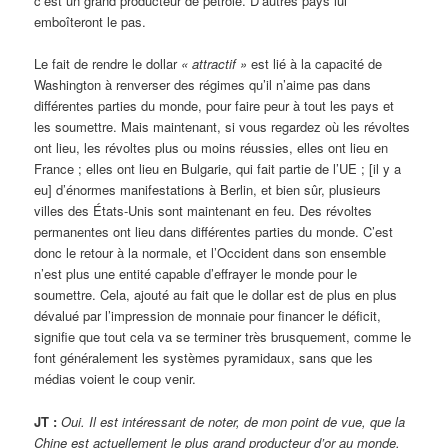
c’est un grand producteur de pétrole. D’autres pays lui
emboîteront le pas.
Le fait de rendre le dollar
« attractif »
est lié à la capacité de
Washington à renverser des régimes qu’il n’aime pas dans
différentes parties du monde, pour faire peur à tout les pays et
les soumettre. Mais maintenant, si vous regardez où les révoltes
ont lieu, les révoltes plus ou moins réussies, elles ont lieu en
France ; elles ont lieu en Bulgarie, qui fait partie de l’UE ; [il y a
eu] d’énormes manifestations à Berlin, et bien sûr, plusieurs
villes des États-Unis sont maintenant en feu. Des révoltes
permanentes ont lieu dans différentes parties du monde. C’est
donc le retour à la normale, et l’Occident dans son ensemble
n’est plus une entité capable d’effrayer le monde pour le
soumettre. Cela, ajouté au fait que le dollar est de plus en plus
dévalué par l’impression de monnaie pour financer le déficit,
signifie que tout cela va se terminer très brusquement, comme le
font généralement les systèmes pyramidaux, sans que les
médias voient le coup venir.
JT :
Oui. Il est intéressant de noter, de mon point de vue, que la
Chine est actuellement le plus grand producteur d’or au monde.