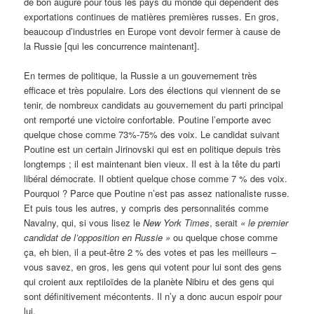
de bon augure pour tous les pays du monde qui dépendent des
exportations continues de matières premières russes. En gros,
beaucoup d’industries en Europe vont devoir fermer à cause de
la Russie [qui les concurrence maintenant].
En termes de politique, la Russie a un gouvernement très
efficace et très populaire. Lors des élections qui viennent de se
tenir, de nombreux candidats au gouvernement du parti principal
ont remporté une victoire confortable. Poutine l’emporte avec
quelque chose comme 73%-75% des voix. Le candidat suivant
Poutine est un certain Jirinovski qui est en politique depuis très
longtemps ; il est maintenant bien vieux. Il est à la tête du parti
libéral démocrate. Il obtient quelque chose comme 7 % des voix.
Pourquoi ? Parce que Poutine n’est pas assez nationaliste russe.
Et puis tous les autres, y compris des personnalités comme
Navalny, qui, si vous lisez le
New York Times
, serait
« le premier
candidat de l’opposition en Russie »
ou quelque chose comme
ça, eh bien, il a peut-être 2 % des votes et pas les meilleurs –
vous savez, en gros, les gens qui votent pour lui sont des gens
qui croient aux reptiloïdes de la planète Nibiru et des gens qui
sont définitivement mécontents. Il n’y a donc aucun espoir pour
lui.