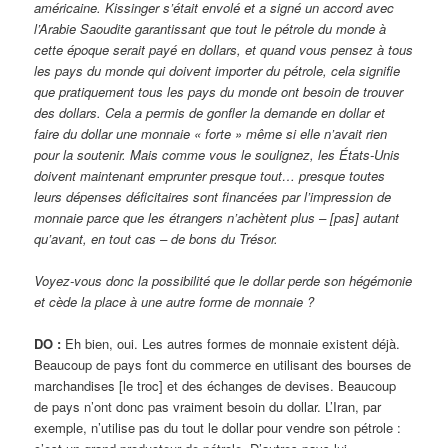
américaine. Kissinger s’était envolé et a signé un accord avec
l’Arabie Saoudite garantissant que tout le pétrole du monde à
cette époque serait payé en dollars, et quand vous pensez à tous
les pays du monde qui doivent importer du pétrole, cela signifie
que pratiquement tous les pays du monde ont besoin de trouver
des dollars. Cela a permis de gonfler la demande en dollar et
faire du dollar une monnaie « forte » même si elle n’avait rien
pour la soutenir. Mais comme vous le soulignez, les États-Unis
doivent maintenant emprunter presque tout… presque toutes
leurs dépenses déficitaires sont financées par l’impression de
monnaie parce que les étrangers n’achètent plus – [pas] autant
qu’avant, en tout cas – de bons du Trésor.
Voyez-vous donc la possibilité que le dollar perde son hégémonie
et cède la place à une autre forme de monnaie ?
DO :
Eh bien, oui. Les autres formes de monnaie existent déjà.
Beaucoup de pays font du commerce en utilisant des bourses de
marchandises [le troc] et des échanges de devises. Beaucoup
de pays n’ont donc pas vraiment besoin du dollar. L’Iran, par
exemple, n’utilise pas du tout le dollar pour vendre son pétrole :