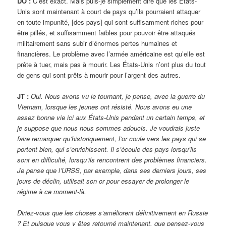
DO :
C’est exact. Mais puis-je simplement dire que les États-
Unis sont maintenant à court de pays qu’ils pourraient attaquer
en toute impunité, [des pays] qui sont suffisamment riches pour
être pillés, et suffisamment faibles pour pouvoir être attaqués
militairement sans subir d’énormes pertes humaines et
financières. Le problème avec l’armée américaine est qu’elle est
prête à tuer, mais pas à mourir. Les États-Unis n’ont plus du tout
de gens qui sont prêts à mourir pour l’argent des autres.
JT :
Oui. Nous avons vu le tournant, je pense, avec la guerre du
Vietnam, lorsque les jeunes ont résisté. Nous avons eu une
assez bonne vie ici aux États-Unis pendant un certain temps, et
je suppose que nous nous sommes adoucis. Je voudrais juste
faire remarquer qu’historiquement, l’or coule vers les pays qui se
portent bien, qui s’enrichissent. Il s’écoule des pays lorsqu’ils
sont en difficulté, lorsqu’ils rencontrent des problèmes financiers.
Je pense que l’URSS, par exemple, dans ses derniers jours, ses
jours de déclin, utilisait son or pour essayer de prolonger le
régime à ce moment-là.
Diriez-vous que les choses s’améliorent définitivement en Russie
? Et puisque vous y êtes retourné maintenant, que pensez-vous