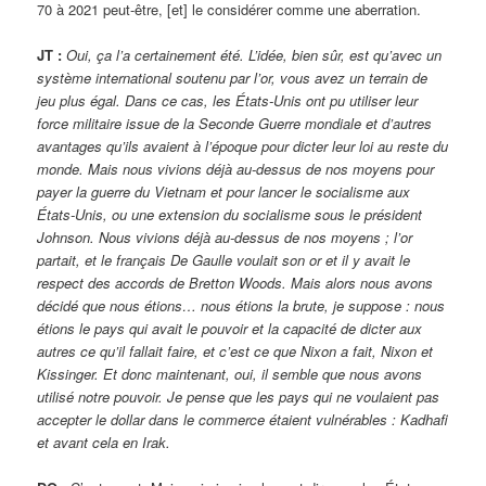
70 à 2021 peut-être, [et] le considérer comme une aberration.
JT :
Oui, ça l’a certainement été. L’idée, bien sûr, est qu’avec un
système international soutenu par l’or, vous avez un terrain de
jeu plus égal. Dans ce cas, les États-Unis ont pu utiliser leur
force militaire issue de la Seconde Guerre mondiale et d’autres
avantages qu’ils avaient à l’époque pour dicter leur loi au reste du
monde. Mais nous vivions déjà au-dessus de nos moyens pour
payer la guerre du Vietnam et pour lancer le socialisme aux
États-Unis, ou une extension du socialisme sous le président
Johnson. Nous vivions déjà au-dessus de nos moyens ; l’or
partait, et le français De Gaulle voulait son or et il y avait le
respect des accords de Bretton Woods. Mais alors nous avons
décidé que nous étions… nous étions la brute, je suppose : nous
étions le pays qui avait le pouvoir et la capacité de dicter aux
autres ce qu’il fallait faire, et c’est ce que Nixon a fait, Nixon et
Kissinger. Et donc maintenant, oui, il semble que nous avons
utilisé notre pouvoir. Je pense que les pays qui ne voulaient pas
accepter le dollar dans le commerce étaient vulnérables : Kadhafi
et avant cela en Irak.