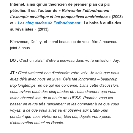
Internet, ainsi qu’un théoricien de premier plan du pic
pétrolier. Il est l’auteur de
« Réinventer l’effondrement :
L’exemple soviétique et les perspectives américaines »
(2008)
et «
Les cinq stades de l’effondrement
: La boite à outils des
survivalistes » (2013).
Bienvenue, Dmitry, et merci beaucoup de vous être à nouveau
joint à nous.
DO :
C’est un plaisir d’être à nouveau dans votre émission, Jay.
JT :
C’est vraiment bon d’entendre votre voix. Je sais que vous
étiez déjà avec nous en 2014. Cela fait longtemps – beaucoup
trop longtemps, en ce qui me concerne. Dans cette discussion,
nous avions parlé des cinq stades de l’effondrement que vous
aviez observé lors de la chute de l’URSS. Pourriez-vous les
passer en revue très rapidement et les comparer à ce que vous
voyez, à ce que vous avez vu et observé aux États-Unis
pendant que vous viviez ici et, bien sûr, depuis votre poste
d’observation actuel en Russie.