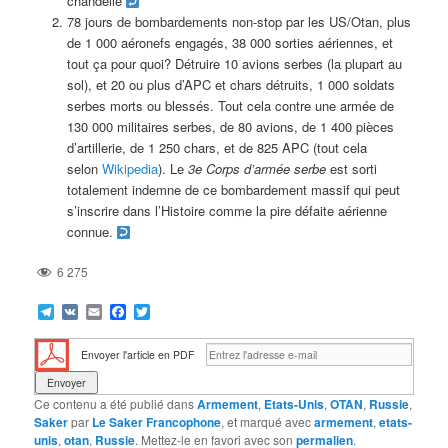
chandelle
78 jours de bombardements non-stop par les US/Otan, plus
de 1 000 aéronefs engagés, 38 000 sorties aériennes, et
tout ça pour quoi? Détruire 10 avions serbes (la plupart au
sol), et 20 ou plus d’APC et chars détruits, 1 000 soldats
serbes morts ou blessés. Tout cela contre une armée de
130 000 militaires serbes, de 80 avions, de 1 400 pièces
d’artillerie, de 1 250 chars, et de 825 APC (tout cela
selon
Wikipedia
). Le
3e Corps d’armée serbe
est sorti
totalement indemne de ce bombardement massif qui peut
s’inscrire dans l’Histoire comme la pire défaite aérienne
connue.
6 275
Telegram
VK
Email
Facebook
Twitter
Envoyer l'article en PDF
Ce contenu a été publié dans
Armement
,
Etats-Unis
,
OTAN
,
Russie
,
Saker
par
Le Saker Francophone
, et marqué avec
armement
,
etats-
unis
,
otan
,
Russie
. Mettez-le en favori avec son
permalien
.