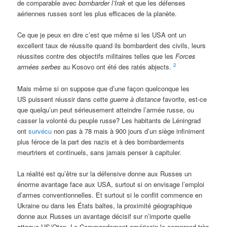
de comparable avec
bombarder l’Irak
et que les défenses
aériennes russes sont les plus efficaces de la planète.
Ce que je peux en dire c’est que même si les USA ont un
excellent taux de réussite quand ils bombardent des civils, leurs
réussites contre des objectifs militaires telles que les
Forces
2
armées serbes
au Kosovo ont été des ratés abjects.
Mais même si on suppose que d’une façon quelconque les
US puissent réussir dans cette
guerre à distance
favorite, est-ce
que quelqu’un peut sérieusement atteindre l’armée russe, ou
casser la volonté du peuple russe? Les habitants de Léningrad
ont
survécu
non pas à 78 mais à 900 jours d’un siège infiniment
plus féroce de la part des nazis et à des bombardements
meurtriers et continuels, sans jamais penser à capituler.
La réalité est qu’être sur la défensive donne aux Russes un
énorme avantage face aux USA, surtout si on envisage l’emploi
d’armes conventionnelles. Et surtout si le conflit commence en
Ukraine ou dans les États baltes, la proximité géographique
donne aux Russes un avantage décisif sur n’importe quelle
attaque US/Otan. Le Commandement américain le comprend très