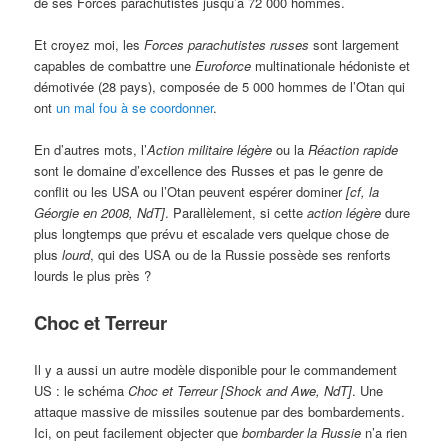
de ses Forces parachutistes jusqu’à 72 000 hommes.
Et croyez moi, les
Forces parachutistes russes
sont largement
capables de combattre une
Euroforce
multinationale hédoniste et
démotivée (28 pays), composée de 5 000 hommes de l’Otan qui
ont
un mal fou à se coordonner
.
En d’autres mots, l’
Action militaire légère
ou la
Réaction rapide
sont le domaine d’excellence des Russes et pas le genre de
conflit ou les USA ou l’Otan peuvent espérer dominer
[cf, la
Géorgie en 2008, NdT]
. Parallèlement, si cette
action légère
dure
plus longtemps que prévu et escalade vers quelque chose de
plus
lourd
, qui des USA ou de la Russie possède ses renforts
lourds le plus près ?
Choc et Terreur
Il y a aussi un autre modèle disponible pour le commandement
US : le schéma
Choc et Terreur [Shock and Awe, NdT]
. Une
attaque massive de missiles soutenue par des bombardements.
Ici, on peut facilement objecter que
bombarder la Russie
n’a rien