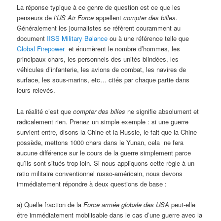
La réponse typique à ce genre de question est ce que les
penseurs de
l’US Air Force
appellent
compter des billes
.
Généralement les journalistes se réfèrent couramment au
document
IISS Military Balance
ou à une référence telle que
Global Firepower
et énumèrent le nombre d’hommes, les
principaux chars, les personnels des unités blindées, les
véhicules d’infanterie, les avions de combat, les navires de
surface, les sous-marins, etc… cités par chaque partie dans
leurs relevés.
La réalité c’est que
compter des billes
ne signifie absolument et
radicalement rien. Prenez un simple exemple : si une guerre
survient entre, disons la Chine et la Russie, le fait que la Chine
possède, mettons 1000 chars dans le Yunan, cela ne fera
aucune différence sur le cours de la guerre simplement parce
qu’ils sont situés trop loin. Si nous appliquons cette règle à un
ratio militaire conventionnel russo-américain, nous devons
immédiatement répondre à deux questions de base :
a) Quelle fraction de la
Force armée globale des USA
peut-elle
être immédiatement mobilisable dans le cas d’une guerre avec la