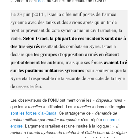
la zone, a écrit
ceci
au Conseil de sécurité de l’ONU :
Le 23 juin [2014], Israël a ciblé neuf postes de l’armée
syrienne avec des tanks et des avions après qu’un tir de
mortier provenant du côté syrien a tué un civil israélien, la
Selon Israël, la plupart de ces incidents sont dus à
veille.
des tirs égarés
.
résultant des combats en Syrie
Israël a
les groupes d’opposition armés en étaient
déclaré que
probablement les auteurs
avaient tiré
, mais que ses forces
sur les positions militaires syriennes
pour souligner que la
Syrie était responsable de la sécurité de son côté de la ligne
de cessez-le-feu
.
Les observateurs de l’ONU ont mentionné les
« drapeaux noirs »
que les
« rebelles »
utilisaient. Les
« rebelles »
dans cette région
sont les forces d’al-Qaïda
. Ce stratagème de
« demande de
soutien militaire par mortier interposé »
s’est répété
encore et
encore
. L’argument israélien est une insulte à la logique :
« Il
revient à l’armée syrienne de maintenir al-Qaïda hors de la région