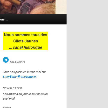
nous…
Nous sommes tous des
Gilets Jaunes
... canal historique
TELEGRAM
Tous nos posts en temps réel sur
t.me/SakerFrancophone
NEWSLETTER
Les articles du jour le soir dans un
seul mail
Name