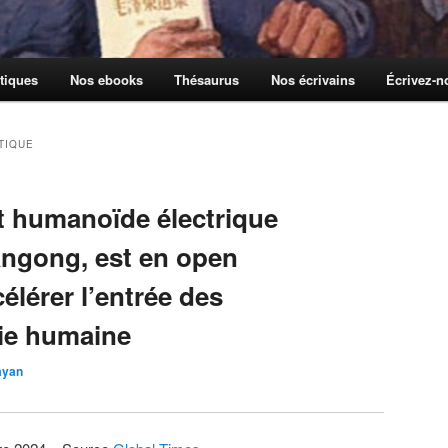
tiques
Nos ebooks
Thésaurus
Nos écrivains
Écrivez-
TIQUE
t humanoïde électrique
angong, est en open
élérer l’entrée des
vie humaine
yan