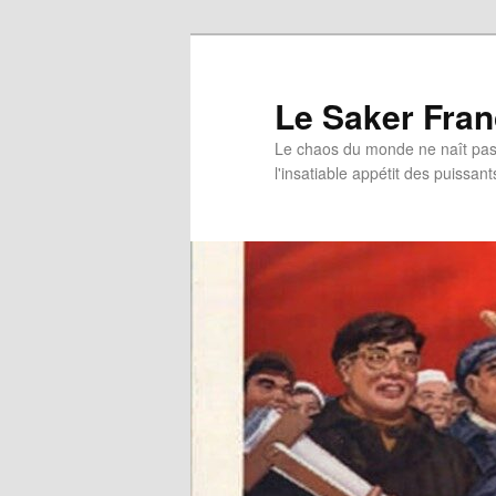
Aller
Aller
au
au
contenu
contenu
Le Saker Fra
principal
secondaire
Le chaos du monde ne naît pas 
l'insatiable appétit des puissant