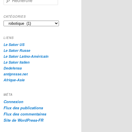
e
c
h
CATÉGORIES
e
Catégories
r
c
h
LIENS
e
Le Saker US
Le Saker Russe
Le Saker Latino-Américain
Le Saker Italien
Dedefensa
antipresse.net
Afrique-Asie
MÉTA
Connexion
Flux des publications
Flux des commentaires
Site de WordPress-FR