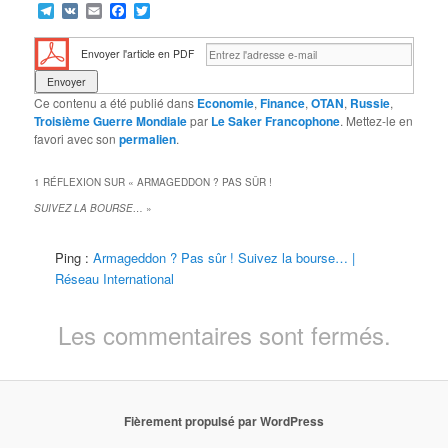
Telegram
VK
Email
Facebook
Twitter
Envoyer l'article en PDF
Ce contenu a été publié dans
Economie
,
Finance
,
OTAN
,
Russie
,
Troisième Guerre Mondiale
par
Le Saker Francophone
. Mettez-le en
favori avec son
permalien
.
1 RÉFLEXION SUR «
ARMAGEDDON ? PAS SÛR !
SUIVEZ LA BOURSE…
»
Ping :
Armageddon ? Pas sûr ! Suivez la bourse… |
Réseau International
Les commentaires sont fermés.
Fièrement propulsé par WordPress