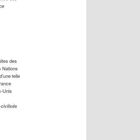
ce
uites des
s Nations
’une telle
France
ts-Unis
civilisés