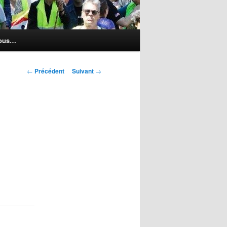
nous…
Navigation
←
Précédent
Suivant
→
des
articles