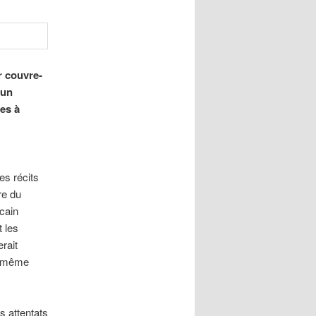
r couvre-
 un
tes à
es récits
re du
cain
 les
rait
la même
s attentats