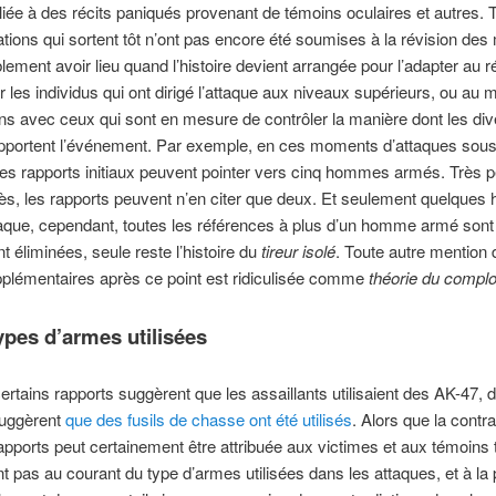
liée à des récits paniqués provenant de témoins oculaires et autres. T
ations qui sortent tôt n’ont pas encore été soumises à la révision des
blement avoir lieu quand l’histoire devient arrangée pour l’adapter au ré
 les individus qui ont dirigé l’attaque aux niveaux supérieurs, ou au 
ens avec ceux qui sont en mesure de contrôler la manière dont les div
pportent l’événement. Par exemple, en ces moments d’attaques sou
les rapports initiaux peuvent pointer vers cinq hommes armés. Très 
s, les rapports peuvent n’en citer que deux. Et seulement quelques 
taque, cependant, toutes les références à plus d’un homme armé sont
t éliminées, seule reste l’histoire du
tireur isolé
. Toute autre mentio
plémentaires après ce point est ridiculisée comme
théorie du complo
ypes d’armes utilisées
ertains rapports suggèrent que les assaillants utilisaient des AK-47, d
suggèrent
que des fusils de chasse ont été utilisés
. Alors que la contra
apports peut certainement être attribuée aux victimes et aux témoins 
 pas au courant du type d’armes utilisées dans les attaques, et à la