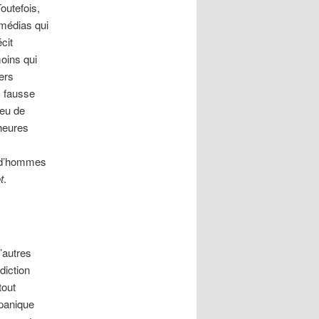
outefois,
 médias qui
cit
moins qui
ers
s fausse
peu de
heures
n d’hommes
t
.
’autres
diction
tout
 panique