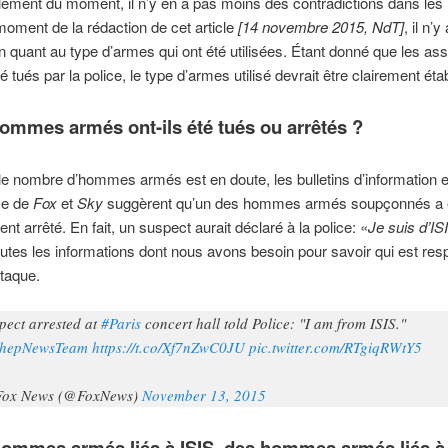
olement du moment, il n’y en a pas moins des contradictions dans les
oment de la rédaction de cet article
[14 novembre 2015, NdT]
, il n’
ion quant au type d’armes qui ont été utilisées. Étant donné que les ass
é tués par la police, le type d’armes utilisé devrait être clairement étab
hommes armés ont-ils été tués ou arrêtés ?
le nombre d’hommes armés est en doute, les bulletins d’information 
ce de
Fox
et
Sky
suggèrent qu’un des hommes armés soupçonnés a 
nt arrêté. En fait, un suspect aurait déclaré à la police: «
Je suis d’IS
utes les informations dont nous avons besoin pour savoir qui est re
ttaque.
pect arrested at
#Paris
concert hall told Police: "I am from ISIS."
hepNewsTeam
https://t.co/Xf7nZwC0JU
pic.twitter.com/RTgiqRWtY5
Fox News (@FoxNews)
November 13, 2015
hommes armés liés à ISIS, des hommes armés liés à 