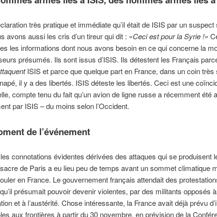
claration très pratique et immédiate qu’il était de ISIS par un suspect 
s avons aussi les cris d’un tireur qui dit : «
Ceci est pour la Syrie !»
Ce
es les informations dont nous avons besoin en ce qui concerne la mo
eurs présumés. Ils sont issus d’ISIS. Ils détestent les Français parc
ttaquent
ISIS et parce que quelque part en France, dans un coin très
napé, il y a des libertés. ISIS déteste les libertés. Ceci est une coïnc
elle, compte tenu du fait qu’un avion de ligne russe a récemment été a
nt par ISIS – du moins selon l’Occident.
oment de l’événement
 les connotations évidentes dérivées des attaques qui se produisent l
sacre de Paris a eu lieu peu de temps avant un sommet climatique m
rouler en France. Le gouvernement français attendait des protestation
u’il présumait pouvoir devenir violentes, par des militants opposés à
tion et à l’austérité. Chose intéressante, la France avait déjà prévu d
les aux frontières à partir du 30 novembre, en prévision de la Confé