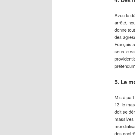
Avec la dé
arrêté, nou
donne tout
des agress
Français
a
sous le ca
providenti
prétendume
5. Le m
Mis à part
13, le mas
doit se dé
massives q
mondialisa
des contrô