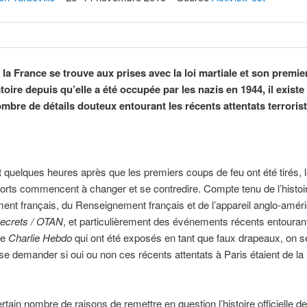
 la France se trouve aux prises avec la loi martiale et son premie
toire depuis qu’elle a été occupée par les nazis en 1944, il existe
ombre de détails douteux entourant les récents attentats terroris
quelques heures après que les premiers coups de feu ont été tirés, l
ports commencent à changer et se contredire. Compte tenu de l’histoi
nt français, du Renseignement français et de l’appareil anglo-améri
secrets / OTAN
, et particulièrement des événements récents entourant
de
Charlie Hebdo
qui ont été exposés en tant que faux drapeaux, on se
e se demander si oui ou non ces récents attentats à Paris étaient de 
ertain nombre de raisons de remettre en question l’histoire officielle de