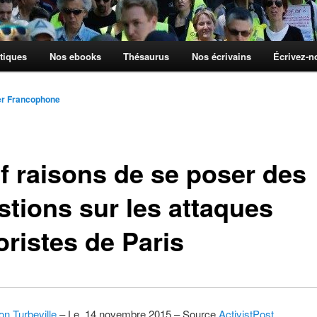
tiques
Nos ebooks
Thésaurus
Nos écrivains
Écrivez-
er Francophone
f raisons de se poser des
stions sur les attaques
oristes de Paris
n Turbeville
– Le 14 novembre 2015 – Source
ActivistPost