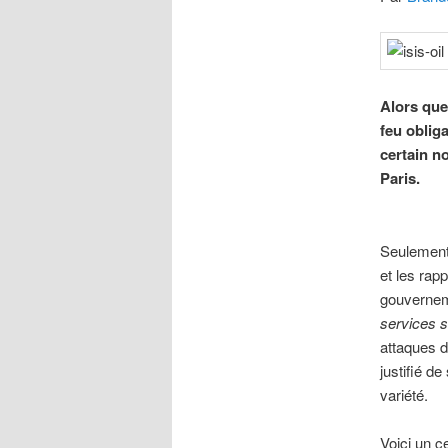
Alors que
feu obliga
certain n
Paris.
Seulement 
et les rap
gouverneme
services 
attaques 
justifié d
variété.
Voici un c