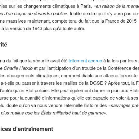
ies sur les changements climatiques à Paris, «
en raison de la mena
 ou d’un risque de désordre public».
Inutile de dire qu’il n’y aura pas de
ons massives maintenant, compte tenu du fait que la France de 2015
à la version de 1943 plus qu’à toute autre.
ité
u du fait que la sécurité avait été
tellement accrue
à la fois par les s
de
Charlie Hebdo
et par l’anticipation d’un trouble de la Conférence de
les changements climatiques, comment diable une attaque terroriste d
a-t-elle pu passer à travers les mailles de la DGSE ? Après tout, la 
 d’autre qu’un État policier. Elle peut également damer le pion aux Éta
urse pour la quantité d’informations qu’elle est capable de voler à ses
Nul doute qu’on va nous vendre l’éternelle histoire des «
sauvages pré-
é plus malins que les États militarisé haut de gamme
».
cices d’entraînement