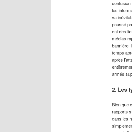
confusion 
les inform
va inévita
poussé par
ont des li
médias ra
bannière, 
temps aprè
après l’at
entièremen
armés sup
2. Les t
Bien que c
rapports 
dans les r
simplement