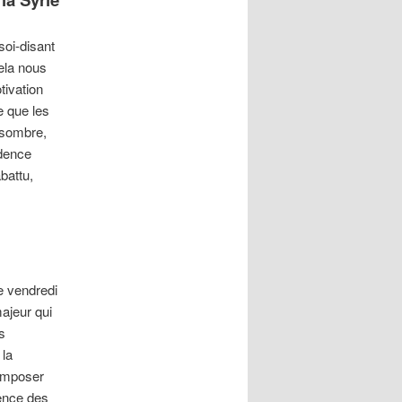
soi-disant
la nous
tivation
e que les
 sombre,
idence
battu,
e vendredi
ajeur qui
s
 la
’imposer
rence des