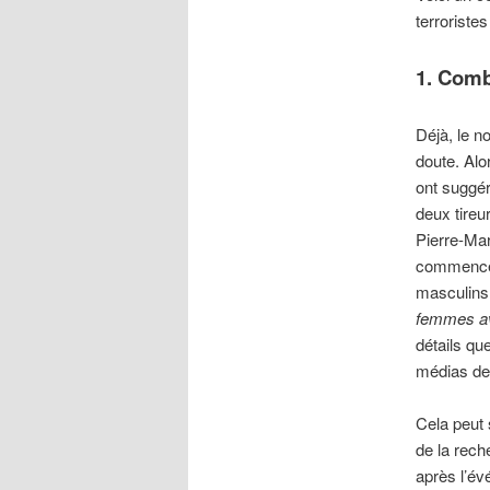
terroristes
1. Com
Déjà, le n
doute. Alo
ont suggér
deux tireu
Pierre-Mar
commenc
masculins 
femmes ave
détails qu
médias des
Cela peut
de la rech
après l’év