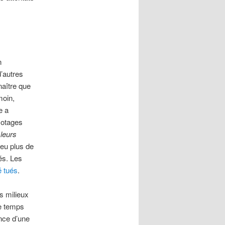
n
d’autres
naître que
moin,
e a
s otages
 leurs
peu plus de
és. Les
é tués
.
s milieux
de temps
ence d’une