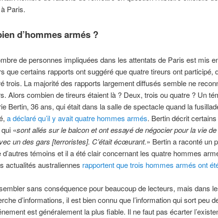
 à Paris.
bien d’hommes armés ?
ombre de personnes impliquées dans les attentats de Paris est mis e
rs que certains rapports ont suggéré que quatre tireurs ont participé, 
é trois. La majorité des rapports largement diffusés semble ne recon
rs. Alors combien de tireurs étaient là ? Deux, trois ou quatre ? Un té
ie Bertin, 36 ans, qui était dans la salle de spectacle quand la fusillad
é,
a déclaré qu’il y avait quatre hommes armés
. Bertin décrit certain
qui «
sont allés sur le balcon et ont essayé de négocier pour la vie de
c un des gars [terroristes]. C’était écœurant.
» Bertin a raconté un 
e d’autres témoins et il a été clair concernant les quatre hommes arm
 actualités australiennes
rapportent que trois hommes armés ont ét
 sembler sans conséquence pour beaucoup de lecteurs, mais dans le
erche d’informations, il est bien connu que l’information qui sort peu 
énement est généralement la plus fiable. Il ne faut pas écarter l’exist