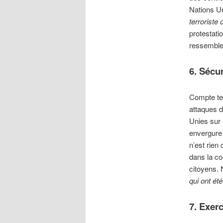
Nations Un
terroriste
protestati
ressemble 
6. Sécur
Compte ten
attaques 
Unies sur 
envergure 
n’est rien
dans la co
citoyens. 
qui ont ét
7. Exer