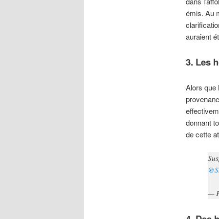
dans l’aff
émis. Au m
clarificat
auraient ét
3. Les 
Alors que 
provenan
effectiveme
donnant to
de cette a
Sus
@S
— 
4. Des 