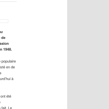
au
e de
ssion
en 1948.
e populaire
isté en de
s
urd’hui à
ont été
e
fait. Le