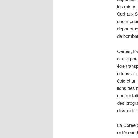
les mises 
Sud aux $4
une menac
dépourvue
de bombard
Certes, P
et elle pe
être trans
offensive 
épic et un
lions des 
confrontat
des progr
dissuader 
La Corée d
extérieur.