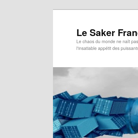
Aller
au
contenu
Le Saker Fra
principal
Le chaos du monde ne naît pas 
l'insatiable appétit des puissant