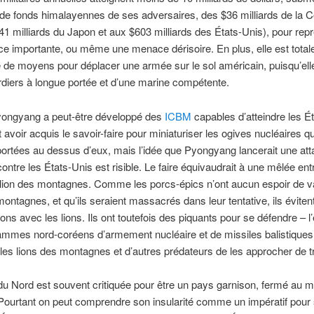
de fonds himalayennes de ses adversaires, des $36 milliards de la 
1 milliards du Japon et aux $603 milliards des États-Unis), pour rep
e importante, ou même une menace dérisoire. En plus, elle est tota
 de moyens pour déplacer une armée sur le sol américain, puisqu’el
iers à longue portée et d’une marine compétente.
yongyang a peut-être développé des
ICBM
capables d’atteindre les É
ut avoir acquis le savoir-faire pour miniaturiser les ogives nucléaires q
portées au dessus d’eux, mais l’idée que Pyongyang lancerait une at
contre les États-Unis est risible. Le faire équivaudrait à une mêlée ent
 lion des montagnes. Comme les porcs-épics n’ont aucun espoir de v
montagnes, et qu’ils seraient massacrés dans leur tentative, ils évitent
ions avec les lions. Ils ont toutefois des piquants pour se défendre – l
ammes nord-coréens d’armement nucléaire et de missiles balistiques
les lions des montagnes et d’autres prédateurs de les approcher de t
u Nord est souvent critiquée pour être un pays garnison, fermé au 
 Pourtant on peut comprendre son insularité comme un impératif pour 