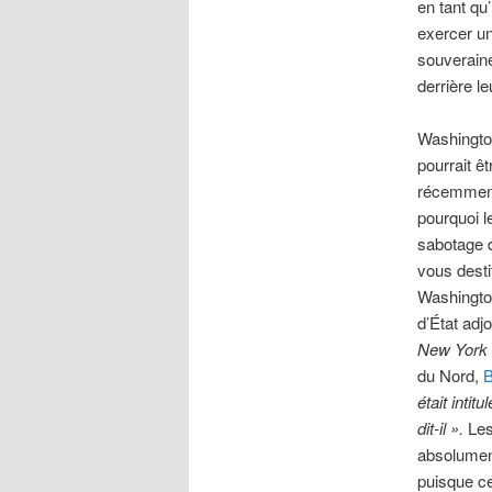
en tant qu
exercer u
souveraine
derrière l
Washingt
pourrait ê
récemment
pourquoi l
sabotage d
vous destit
Washington
d’État adj
New York
du Nord,
B
était intitu
dit-il ».
Les
absolument
puisque ce