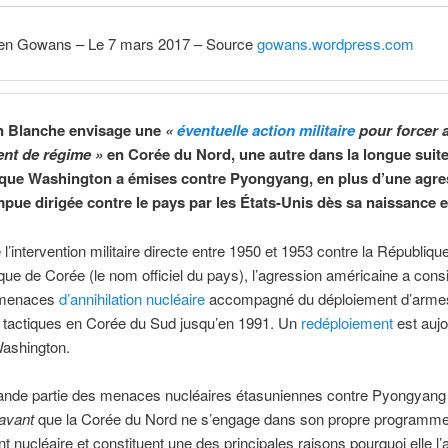
en Gowans – Le 7 mars 2017 – Source
gowans.wordpress.com
n Blanche envisage une
«
éventuelle action militaire
pour forcer 
nt de régime »
en Corée du Nord, une autre dans la longue suit
ue Washington a émises contre Pyongyang, en plus d’une agre
mpue dirigée contre le pays par les États-Unis dès sa naissance 
 l’intervention militaire directe entre 1950 et 1953 contre la Républiqu
ue de Corée (le nom officiel du pays), l’agression américaine a cons
 menaces
d’annihilation nucléaire
accompagné du déploiement d’arme
s tactiques en Corée du Sud jusqu’en 1991. Un
redéploiement
est aujo
Washington.
rande partie des menaces nucléaires étasuniennes contre Pyongyang 
avant
que la Corée du Nord ne s’engage dans son propre programm
 nucléaire et constituent une des principales raisons pourquoi elle l’a 