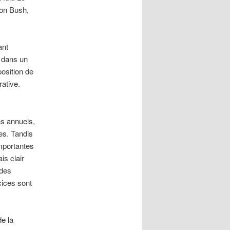
ion Bush,
ant
, dans un
position de
ative.
ns annuels,
res. Tandis
importantes
is clair
 des
cices sont
de la