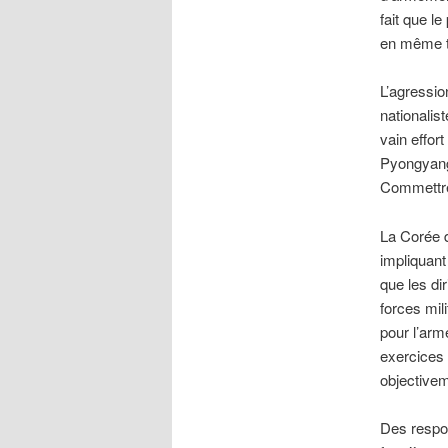
fait que l
en même te
L’agressio
nationalis
vain effort
Pyongyang 
Commettre 
La Corée d
impliquant
que les di
forces mil
pour l’arm
exercices 
objective
Des respon