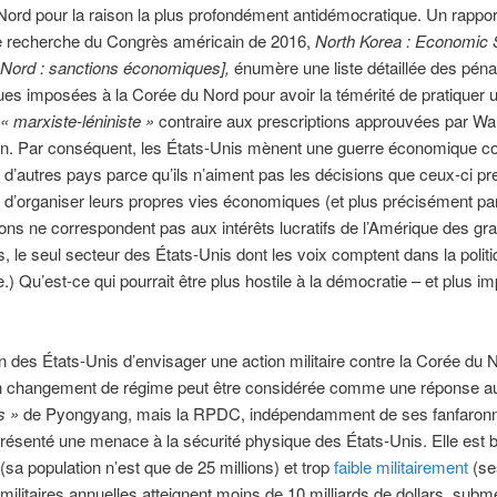
ord pour la raison la plus profondément antidémocratique. Un rappor
e recherche du Congrès américain de 2016,
North Korea : Economic 
 Nord : sanctions économiques],
énumère une liste détaillée des pénal
s imposées à la Corée du Nord pour avoir la témérité de pratiquer 
« marxiste-léniniste »
contraire aux prescriptions approuvées par Wall
n. Par conséquent, les États-Unis mènent une guerre économique co
d’autres pays parce qu’ils n’aiment pas les décisions que ceux-ci pr
 d’organiser leurs propres vies économiques (et plus précisément pa
ons ne correspondent pas aux intérêts lucratifs de l’Amérique des gr
s, le seul secteur des États-Unis dont les voix comptent dans la polit
.) Qu’est-ce qui pourrait être plus hostile à la démocratie – et plus imp
n des États-Unis d’envisager une action militaire contre la Corée du 
un changement de régime peut être considérée comme une réponse a
s »
de Pyongyang, mais la RPDC, indépendamment de ses fanfaronn
résenté une menace à la sécurité physique des États-Unis. Elle est
 (sa population n’est que de 25 millions) et trop
faible militairement
(se
ilitaires annuelles atteignent moins de 10 milliards de dollars, sub