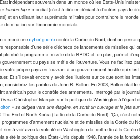
’État indépendant souverain dans un monde où les États-Unis insiste
n
« leadership »
mondial (c’est-à-dire en déniant à d’autres pays le droi
té) et en utilisant leur suprématie militaire pour contraindre le mond
eur domination sur l’économie mondiale.
on a mené une
cyber-guerre
contre la Corée du Nord, dont on pense qu
tre responsable d’une série d’échecs de lancements de missiles qui o
 plombé le programme missile de la RPDC et, en plus, permet d’exp
e gouvernement du pays se méfie de l’ouverture. Vous ne facilitez pas
e votre propre pays en l’ouvrant à un gouvernement hostile qui s’es
uer. Et s’il devait encore y avoir des illusions sur ce que sont les int
, considérez les paroles de John R. Bolton. En 2003, Bolton était le 
oint américain pour le contrôle des armements. Interrogé par le journal
 Times
Christopher Marquis sur la politique de Washington à l’égard d
olton
« se dirigea vers une étagère, en sortit un ouvrage et le jeta sur l
lé
The End of North Korea (La fin de la Corée du Nord). ‘Ça, c’est notre 
 programmes d’armement nucléaire et de missiles de la Corée du No
 rien à voir avec la volonté de Washington de mettre fin à la Corée 
la a été la politique des États-Unis depuis 1948, l’année de la fondati