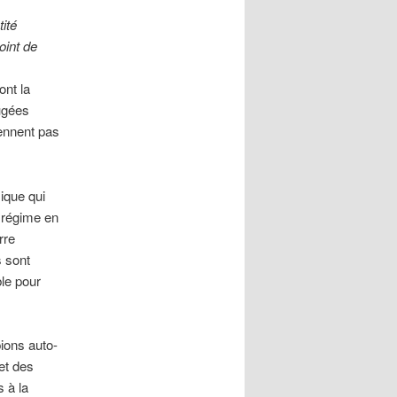
ité
oint de
ont la
ugées
iennent pas
ique qui
 régime en
rre
 sont
ble pour
ions auto-
et des
s à la