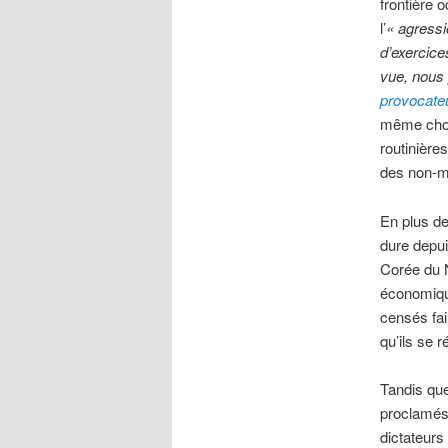
frontière
l’
« agressi
d’exercice
vue, nous
provocate
même chose
routinière
des non-me
En plus de
dure depu
Corée du 
économiqu
censés fai
qu’ils se 
Tandis qu
proclamés 
dictateurs