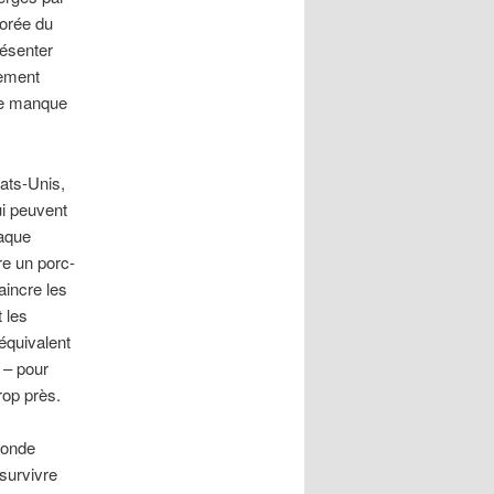
Corée du
résenter
lement
le manque
tats-Unis,
ui peuvent
taque
re un porc-
aincre les
 les
’équivalent
 – pour
rop près.
monde
survivre