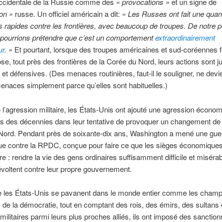
 occidentale de la Russie comme des
« provocations »
et un signe de
on »
russe. Un officiel américain a dit:
« Les Russes ont fait une quant
s rapides contre les frontières, avec beaucoup de troupes. De notre p
 pourrions prétendre que c’est un comportement
extraordinairement
ur
. »
Et pourtant, lorsque des troupes américaines et sud-coréennes f
, tout près des frontières de la Corée du Nord, leurs actions sont j
s et défensives. (Des menaces routinières, faut-il le souligner, ne dev
naces simplement parce qu’elles sont habituelles.)
 l’agression militaire, les États-Unis ont ajouté une agression économ
is des décennies dans leur tentative de provoquer un changement de
Nord. Pendant près de soixante-dix ans, Washington a mené une gue
e contre la RPDC, conçue pour faire ce que les sièges économiques
re : rendre la vie des gens ordinaires suffisamment difficile et miséra
révoltent contre leur propre gouvernement.
e les États-Unis se pavanent dans le monde entier comme les champ
de la démocratie, tout en comptant des rois, des émirs, des sultans 
 militaires parmi leurs plus proches alliés, ils ont imposé des sanction