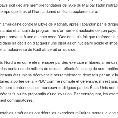
e pays soit déclaré membre fondateur de l’Axe du Mal par l’administrat
mps que l’Irak et l’Iran, a donné un élan supplémentaire.
n américaine contre la Libye de Kadhafi, après l’abandon par le dirige
te arabe et africain du programme d’armement nucléaire de son pays
 pour parvenir à une entente avec l’Occident, n’a fait que renforcer la 
dans sa décision d’acquérir une dissuasion nucléaire solide et impér
la maladresse de Kadhafi serait un suicide.
u Nord a en outre été menacée par des exercice militaires américai
 des centaines de milliers de soldats, effectués le long de ses frontiè
rigeants étasuniens décrivent le rassemblement, deux fois par an, d’
itaires à portée de la RPDC comme normale et défensive, il n’est jama
ée nord-coréenne si les manœuvres dirigées par les États-Unis sont
défensifs ou les préparatifs d’une invasion. Par conséquent, les exer
ment comminatoires.
sables américains ont décrit les exercices militaires russes le long 