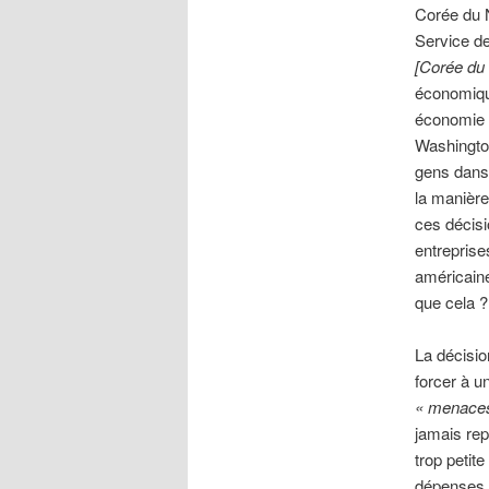
Corée du N
Service d
[Corée du
économique
économie
Washingto
gens dans 
la manière
ces décisi
entreprise
américaine
que cela ?
La décisio
forcer à 
« menace
jamais rep
trop petite
dépenses m