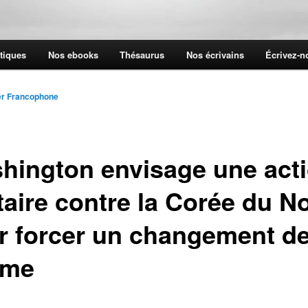
tiques
Nos ebooks
Thésaurus
Nos écrivains
Écrivez-
er Francophone
hington envisage une act
taire contre la Corée du N
r forcer un changement d
ime