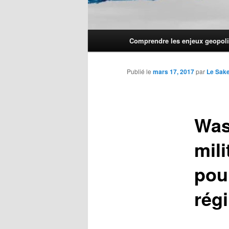
Menu
Comprendre les enjeux geopoli
principal
Publié le
mars 17, 2017
par
Le Sak
Was
mili
pou
rég