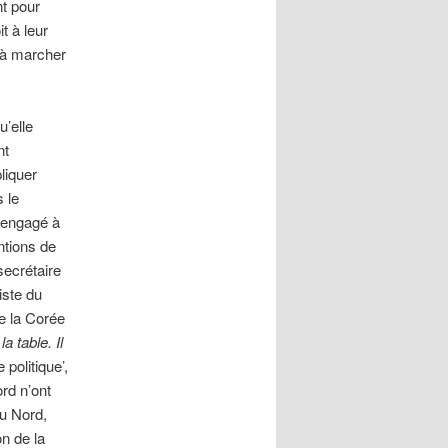
nt pour
t à leur
e à marcher
’elle
nt
liquer
 le
t engagé à
entions de
secrétaire
iste du
e la Corée
a table. Il
politique’,
rd n’ont
du Nord,
on de la