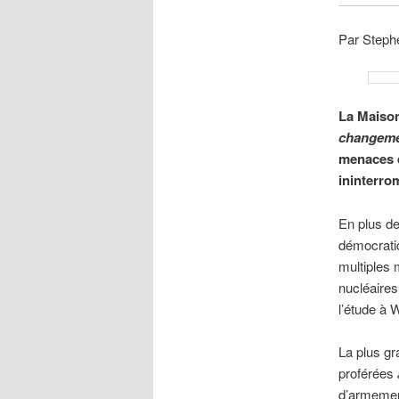
Par Steph
La Maiso
changeme
menaces q
ininterro
En plus de
démocratiq
multiples
nucléaire
l’étude à 
La plus g
proférées
d’armement