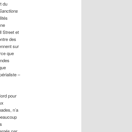
t du
Sanctions
ités
une
 Street et
ntre des
ennent sur
rce que
andes
ique
érialiste –
Nord pour
ux
ades, n’a
 beaucoup
s
mergés par