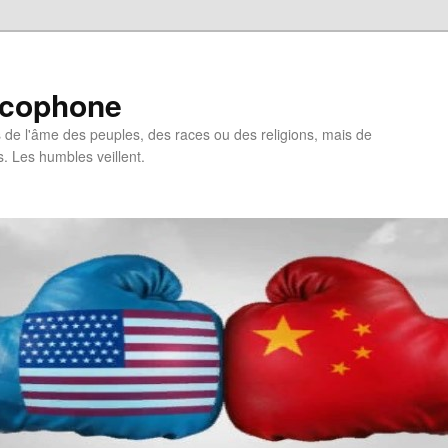
ncophone
de l'âme des peuples, des races ou des religions, mais de
s. Les humbles veillent.