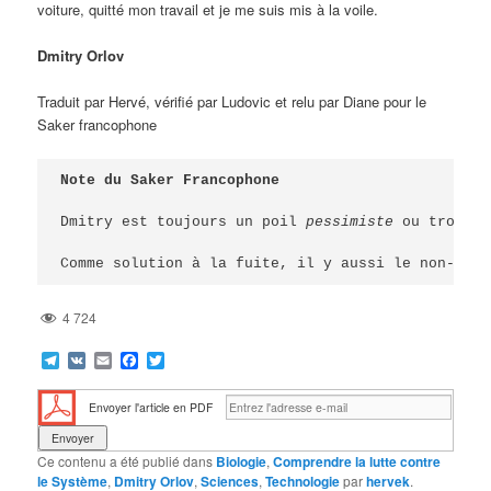
voiture, quitté mon travail et je me suis mis à la voile.
Dmitry Orlov
Traduit par Hervé, vérifié par Ludovic et relu par Diane pour le
Saker francophone
Note du Saker Francophone
Dmitry est toujours un poil 
pessimiste
 ou trop ré
Comme solution à la fuite, il y aussi le non-fair
4 724
Telegram
VK
Email
Facebook
Twitter
Envoyer l'article en PDF
Ce contenu a été publié dans
Biologie
,
Comprendre la lutte contre
le Système
,
Dmitry Orlov
,
Sciences
,
Technologie
par
hervek
.