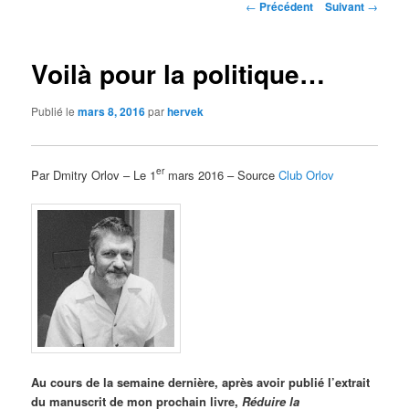
Navigation
←
Précédent
Suivant
→
des
articles
Voilà pour la politique…
Publié le
mars 8, 2016
par
hervek
er
Par Dmitry Orlov – Le 1
mars 2016 – Source
Club Orlov
Au cours de la semaine dernière, après avoir publié l’extrait
du manuscrit de mon prochain livre,
Réduire la