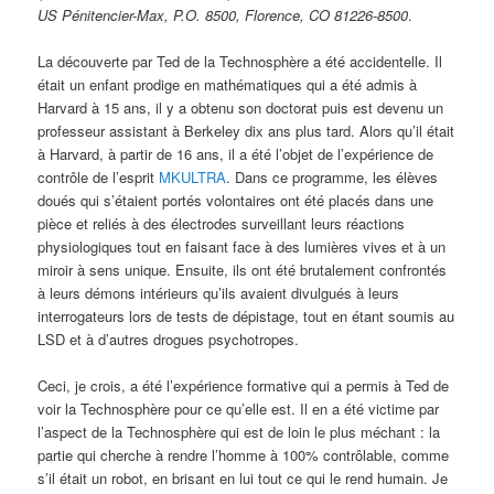
US Pénitencier-Max, P.O. 8500, Florence, CO 81226-8500
.
La découverte par Ted de la Technosphère a été accidentelle. Il
était un enfant prodige en mathématiques qui a été admis à
Harvard à 15 ans, il y a obtenu son doctorat puis est devenu un
professeur assistant à Berkeley dix ans plus tard. Alors qu’il était
à Harvard, à partir de 16 ans, il a été l’objet de l’expérience de
contrôle de l’esprit
MKULTRA
. Dans ce programme, les élèves
doués qui s’étaient portés volontaires ont été placés dans une
pièce et reliés à des électrodes surveillant leurs réactions
physiologiques tout en faisant face à des lumières vives et à un
miroir à sens unique. Ensuite, ils ont été brutalement confrontés
à leurs démons intérieurs qu’ils avaient divulgués à leurs
interrogateurs lors de tests de dépistage, tout en étant soumis au
LSD et à d’autres drogues psychotropes.
Ceci, je crois, a été l’expérience formative qui a permis à Ted de
voir la Technosphère pour ce qu’elle est. Il en a été victime par
l’aspect de la Technosphère qui est de loin le plus méchant : la
partie qui cherche à rendre l’homme à 100% contrôlable, comme
s’il était un robot, en brisant en lui tout ce qui le rend humain. Je