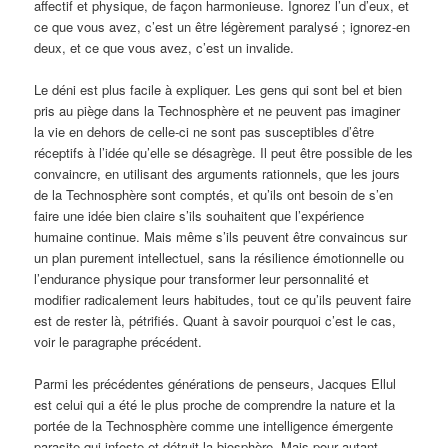
affectif et physique, de façon harmonieuse. Ignorez l’un d’eux, et
ce que vous avez, c’est un être légèrement paralysé ; ignorez-en
deux, et ce que vous avez, c’est un invalide.
Le déni est plus facile à expliquer. Les gens qui sont bel et bien
pris au piège dans la Technosphère et ne peuvent pas imaginer
la vie en dehors de celle-ci ne sont pas susceptibles d’être
réceptifs à l’idée qu’elle se désagrège. Il peut être possible de les
convaincre, en utilisant des arguments rationnels, que les jours
de la Technosphère sont comptés, et qu’ils ont besoin de s’en
faire une idée bien claire s’ils souhaitent que l’expérience
humaine continue. Mais même s’ils peuvent être convaincus sur
un plan purement intellectuel, sans la résilience émotionnelle ou
l’endurance physique pour transformer leur personnalité et
modifier radicalement leurs habitudes, tout ce qu’ils peuvent faire
est de rester là, pétrifiés. Quant à savoir pourquoi c’est le cas,
voir le paragraphe précédent.
Parmi les précédentes générations de penseurs, Jacques Ellul
est celui qui a été le plus proche de comprendre la nature et la
portée de la Technosphère comme une intelligence émergente
parasite qui infeste et détruit la biosphère. Mais pour autant,