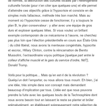
de normes, la destruction des cultures locales par l’hétérogénéité
culturelle forcée (pour n’en citer que quelques-uns) et elle permet
d’atteindre ces objectifs grâce à l’hypocrisie et consiste en de
simples mots fallacieux, méthode très bon marché. Mais au
moment où l’hypocrisie cesse de fonctionner, il y a toujours le
plan B, le plan conservateur : y aller avec une équipe de gros
durs et exploser quelques têtes. Si vous voulez un brillant
exemple contemporain de ce mécanisme à l’œuvre, ne cherchez
pas plus loin que l’élection présidentielle en cours aux États-Unis
: du côté libéral, nous avons la menteuse congénitale, hypocrite
et escroc, Hillary Clinton, contre la réincarnation de Benito
Mussolini, l’extraordinaire voyou politique
[quelque part entre le
colleur d’affiche musclé et le gars du service d’ordre, NdT]
,
Donald Trump.
Voilà pour la politique… Mais qu’en est-il de la révolution ?
Quelqu’un doit l’emporter, ou nous allons tous mourir. Eh bien, j’ai
une idée, très simple dans son concept mais demandant
beaucoup d’implication par tous. L’idée est que nous pouvons
prendre la fuite avec les quelques bouts de la Technosphère dont
nous avons besoin tout en laissant le reste se planter et brûler
prématurément, en établissant soigneusement notre sélection de