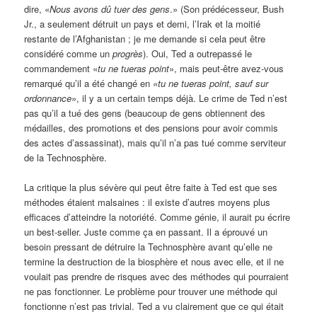
dire, «
Nous avons dû tuer des gens
.» (Son prédécesseur, Bush
Jr., a seulement détruit un pays et demi, l’Irak et la moitié
restante de l’Afghanistan ; je me demande si cela peut être
considéré comme un
progrès
). Oui, Ted a outrepassé le
commandement «
tu ne tueras point
», mais peut-être avez-vous
remarqué qu’il a été changé en
«
tu
ne tueras point, sauf sur
ordonnance
», il y a un certain temps déjà. Le crime de Ted n’est
pas qu’il a tué des gens (beaucoup de gens obtiennent des
médailles, des promotions et des pensions pour avoir commis
des actes d’assassinat), mais qu’il n’a pas tué comme serviteur
de la Technosphère.
La critique la plus sévère qui peut être faite à Ted est que ses
méthodes étaient malsaines : il existe d’autres moyens plus
efficaces d’atteindre la notoriété. Comme génie, il aurait pu écrire
un best-seller. Juste comme ça en passant. Il a éprouvé un
besoin pressant de détruire la Technosphère avant qu’elle ne
termine la destruction de la biosphère et nous avec elle, et il ne
voulait pas prendre de risques avec des méthodes qui pourraient
ne pas fonctionner. Le problème pour trouver une méthode qui
fonctionne n’est pas trivial. Ted a vu clairement que ce qui était