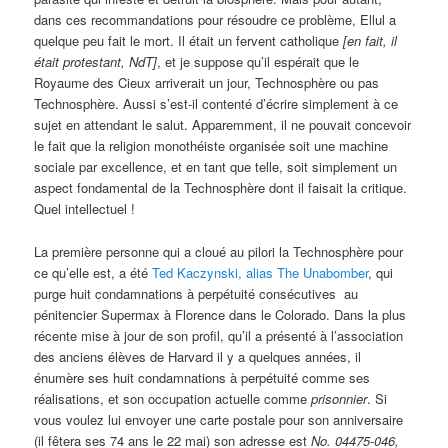
dans ces recommandations pour résoudre ce problème, Ellul a
quelque peu fait le mort. Il était un fervent catholique
[en fait, il
était protestant, NdT]
, et je suppose qu’il espérait que le
Royaume des Cieux arriverait un jour, Technosphère ou pas
Technosphère. Aussi s’est-il contenté d’écrire simplement à ce
sujet en attendant le salut. Apparemment, il ne pouvait concevoir
le fait que la religion monothéiste organisée soit une machine
sociale par excellence, et en tant que telle, soit simplement un
aspect fondamental de la Technosphère dont il faisait la critique.
Quel intellectuel !
La première personne qui a cloué au pilori la Technosphère pour
ce qu’elle est, a été
Ted Kaczynski, alias The Unabomber
, qui
purge huit condamnations à perpétuité consécutives au
pénitencier Supermax à Florence dans le Colorado. Dans la plus
récente mise à jour de son profil, qu’il a présenté à l’association
des anciens élèves de Harvard il y a quelques années, il
énumère ses huit condamnations à perpétuité comme ses
réalisations, et son occupation actuelle comme
prisonnier
. Si
vous voulez lui envoyer une carte postale pour son anniversaire
(il fêtera ses 74 ans le 22 mai) son adresse est
No. 04475-046,