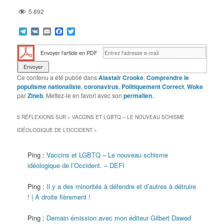
5 892
Telegram
VK
Email
Facebook
Twitter
Envoyer l'article en PDF
Ce contenu a été publié dans
Alastair Crooke
,
Comprendre le
populisme nationaliste
,
coronavirus
,
Politiquement Correct
,
Woke
par
Zineb
. Mettez-le en favori avec son
permalien
.
5 RÉFLEXIONS SUR «
VACCINS ET LGBTQ – LE NOUVEAU SCHISME
IDÉOLOGIQUE DE L’OCCIDENT
»
Ping :
Vaccins et LGBTQ – Le nouveau schisme
idéologique de l’Occident. – DEFI
Ping :
Il y a des minorités à défendre et d’autres à détruire
! | A droite fièrement !
Ping :
Demain émission avec mon éditeur Gilbert Dawed