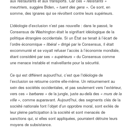
aux restaurants et aux transports. Car ces
« résistants »
meurtriers, suggère Biden,
« tuent des gens ».
Ce sont, en
somme, des ignares qui se révoltent contre leurs supérieurs.
L’idéologie d’exclusion n’est pas nouvelle : dans le passé, le
Consensus de Washington était le signifiant idéologique de la
politique étrangère occidentale. Si un État se tenait à l’écart de
l’ordre économique
« libéral »
dirigé par le Consensus, il était
excommunié et se voyait refuser l’accès à l’économie mondiale,
étant considéré par ses
« supérieurs »
du Consensus comme
une menace instable et malveillante pour la sécurité.
Ce qui est différent aujourd’hui, c’est que l’idéologie de
l’exclusion se retourne contre elle-même. Un retournement au
sein des sociétés occidentales, et pas seulement vers l’extérieur,
vers ces
« barbares »
de la jungle, juste au-delà des
« murs de la
ville »
, comme auparavant. Aujourd’hui, des segments clés de la
société nationale font l’objet d’un opprobre moral, sont exilés de
leur pleine participation à la société et sont menacés de
sanctions qui, si elles sont appliquées, pourraient détruire leurs
moyens de subsistance.