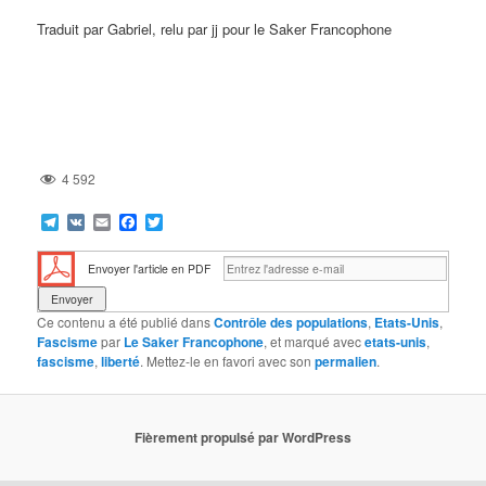
Traduit par Gabriel, relu par jj pour le Saker Francophone
4 592
Telegram
VK
Email
Facebook
Twitter
Envoyer l'article en PDF
Ce contenu a été publié dans
Contrôle des populations
,
Etats-Unis
,
Fascisme
par
Le Saker Francophone
, et marqué avec
etats-unis
,
fascisme
,
liberté
. Mettez-le en favori avec son
permalien
.
Fièrement propulsé par WordPress