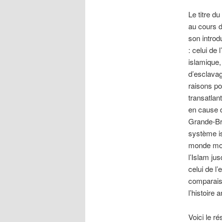
Le titre d
au cours d
son introd
: celui de
islamique,
d’esclavag
raisons po
transatlan
en cause d
Grande-Bre
système is
monde mora
l’Islam ju
celui de l
comparaiso
l’histoire
Voici le r