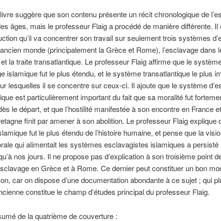
u livre suggère que son contenu présente un récit chronologique de l’
es âges, mais le professeur Flaig a procédé de manière différente. Il 
uction qu’il va concentrer son travail sur seulement trois systèmes d
 l’ancien monde (principalement la Grèce et Rome), l’esclavage dans
 et la traite transatlantique. Le professeur Flaig affirme que le systèm
e islamique fut le plus étendu, et le système transatlantique le plus i
ur lesquelles il se concentre sur ceux-ci. Il ajoute que le système d’
tique est particulièrement important du fait que sa moralité fut fortem
ès le départ, et que l’hostilité manifestée à son encontre en France e
tagne finit par amener à son abolition. Le professeur Flaig explique 
lamique fut le plus étendu de l’histoire humaine, et pense que la visi
le qui alimentait les systèmes esclavagistes islamiques a persisté 
squ’à nos jours. Il ne propose pas d’explication à son troisième point d
’esclavage en Grèce et à Rome. Ce dernier peut constituer un bon mo
n, car on dispose d’une documentation abondante à ce sujet ; qui pl
 ancienne constitue le champ d’études principal du professeur Flaig.
ésumé de la quatrième de couverture :