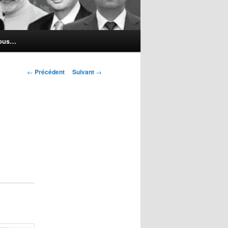
nous…
Navigation
←
Précédent
Suivant
→
des
articles