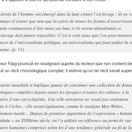
 droits de l’homme ont émergé dans la lutte contre l’esclavage ; ils ne v
tinuer d’exister que tant que les pires de toutes les formes d’asservisse
ain continueront d’être mises au ban, et ils seront abandonnés si
sclavage doit jamais reparaître. C’est à cette aune que l’on peut mesurer
nces de l’universalisme politique, un universalisme qui peut unifier la 
aine. (p. 11)
eur Flaig poursuit en soulignant auprès du lecteur que non content d
it un récit chronologique complet, il estime qu’un tel récit serait superf
istoire mondiale n’implique jamais de constituer une collection de donn
iriques compilées depuis toutes les époques et toutes les cultures, à la
ière d’une encyclopédie. Une telle entreprise ne serait pas seulement
ée à l’échec ; elle serait également, comme le souligne Max Weber,
alement inutile… Depuis la première apparition de l’expression
« histoir
diale »
au XVIIIème siècle, on l’a utilisée en référence au point de vue
tures humaines comprises selon les d’une tendance générale au fil de le