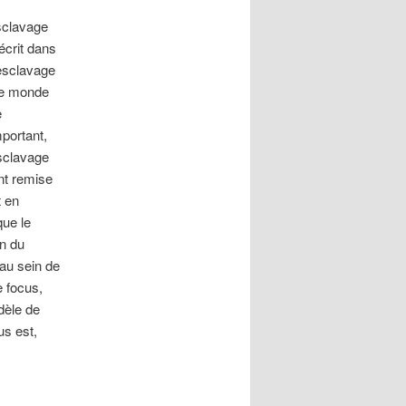
esclavage
écrit dans
’esclavage
 le monde
e
mportant,
esclavage
ent remise
t en
que le
on du
au sein de
e focus,
dèle de
us est,