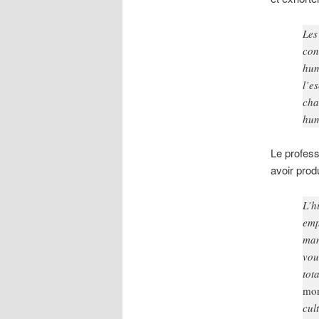
Les
con
hum
l’e
cha
hum
Le profess
avoir produ
L’h
emp
man
vou
tot
mon
cul