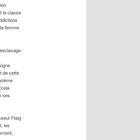
ion
 la classe
ddictions
 la femme
’esclavage
ésigne
 de cette
ystème
(cela
n ses
sseur Flaig
, les
ement,