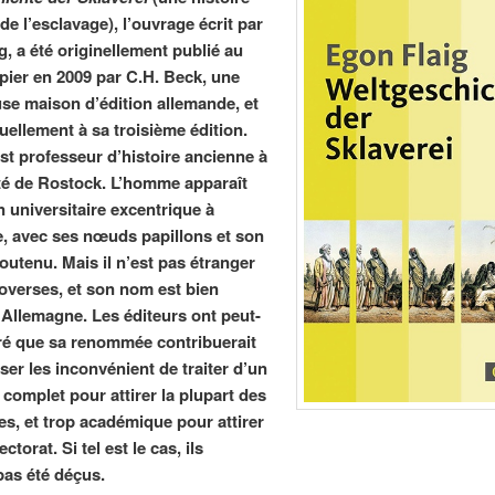
e l’esclavage), l’ouvrage écrit par
g, a été originellement publié au
pier en 2009 par C.H. Beck, une
use maison d’édition allemande, et
uellement à sa troisième édition.
est professeur d’histoire ancienne à
ité de Rostock. L’homme apparaît
universitaire excentrique à
e, avec ses nœuds papillons et son
outenu. Mais il n’est pas étranger
overses, et son nom est bien
Allemagne. Les éditeurs ont peut-
ré que sa renommée contribuerait
er les inconvénient de traiter d’un
 complet pour attirer la plupart des
tes, et trop académique pour attirer
ctorat. Si tel est le cas, ils
pas été déçus.