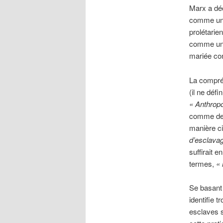
Marx a déc
comme u
prolétarie
comme une
mariée co
La compré
(il ne déf
« Anthropo
comme d
manière cir
d’esclava
suffirait 
termes,
« 
Se basant s
identifie 
esclaves 