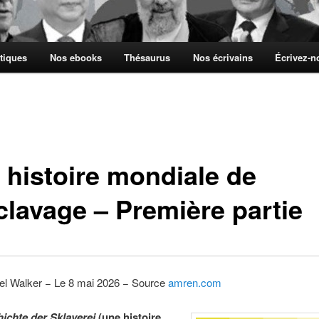
tiques
Nos ebooks
Thésaurus
Nos écrivains
Écrivez-
 histoire mondiale de
clavage – Première partie
el Walker − Le 8 mai 2026 − Source
amren.com
ichte der Sklaverei
(une histoire