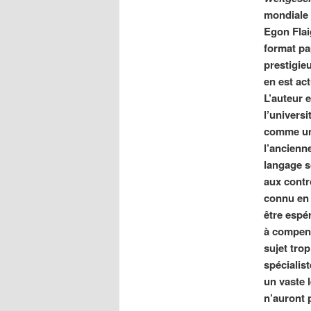
mondiale d
Egon Flai
format pa
prestigie
en est act
L’auteur 
l’univers
comme un 
l’ancienn
langage s
aux contr
connu en 
être espé
à compens
sujet trop
spécialis
un vaste le
n’auront 