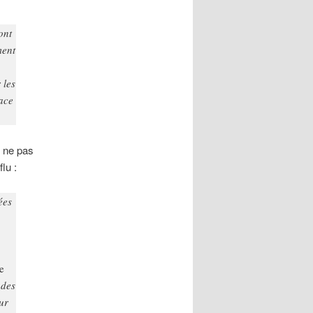
ont
ment
 les
race
e ne pas
lu :
ées
e
 des
ur