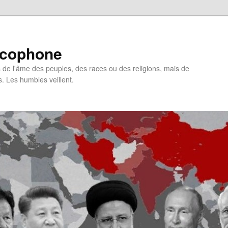
ncophone
de l'âme des peuples, des races ou des religions, mais de
s. Les humbles veillent.