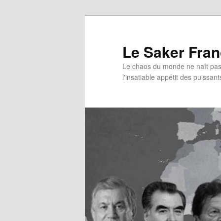
Aller
au
contenu
Le Saker Fra
principal
Le chaos du monde ne naît pas 
l'insatiable appétit des puissant