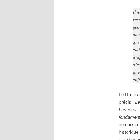
Il 
rés
gen
men
qui
éta
d’a
d’e
que
enf
Le titre d
précis :
Le
Lumières
fondamenta
ce qui semb
historique
et exhorte