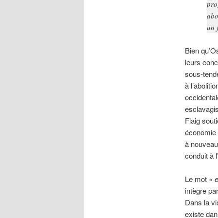
pro
abo
un 
Bien qu’Os
leurs conc
sous-tende
à l’abolit
occidenta
esclavagis
Flaig sout
économie e
à nouveau 
conduit à l
Le mot
« 
intègre pa
Dans la vi
existe dan