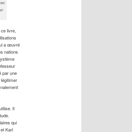
une
ue
e livre,
lisations
qui a œuvré
es nations
 système
rofesseur
é par une
 légitimer
finalement
ilise. Il
tude.
aires qui
et Karl