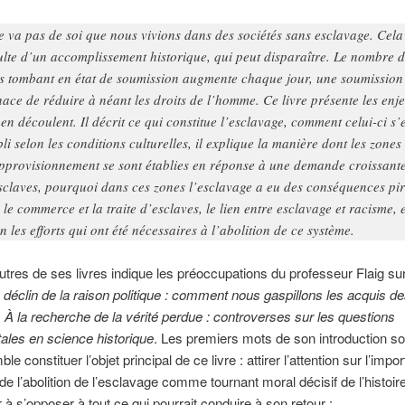
ne va pas de soi que nous vivions dans des sociétés sans esclavage. Cela
ulte d’un accomplissement historique, qui peut disparaître. Le nombre 
s tombant en état de soumission augmente chaque jour, une soumission
ace de réduire à néant les droits de l’homme. Ce livre présente les enj
 en découlent. Il décrit ce qui constitue l’esclavage, comment celui-ci s’e
bli selon les conditions culturelles, il explique la manière dont les zones
pprovisionnement se sont établies en réponse à une demande croissant
sclaves, pourquoi dans ces zones l’esclavage a eu des conséquences pir
 le commerce et la traite d’esclaves, le lien entre esclavage et racisme, e
in les efforts qui ont été nécessaires à l’abolition de ce système.
’autres de ses livres indique les préoccupations du professeur Flaig su
 déclin de la raison politique : comment nous gaspillons les acquis d
;
À la recherche de la vérité perdue : controverses sur les questions
les en science historique
. Les premiers mots de son introduction so
le constituer l’objet principal de ce livre : attirer l’attention sur l’impo
 de l’abolition de l’esclavage comme tournant moral décisif de l’histoi
r à s’opposer à tout ce qui pourrait conduire à son retour :