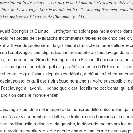
gression au fil du temps… Une partie de l’humanité s’est approchée d’
lition de l’esclavage dans le monde entier. Cet accomplissement constit
jalon majeur de l’histoire de l’homme. (p. 11)
wald Spengler et Samuel Huntington ne soient pas mentionnés dans c
epts respectifs de civilisations incommensurables et de choc des civi
nt la thèse du professeur Flaig. Il décrit d’un côté la force culturelle 
ion de l’esclavage : une stigmatisation croissante de l’esclavage dans l
les, notamment en Grande-Bretagne et en France. Il oppose cela au
te islamique et constate qu’il n’a pas été contesté de l’intérieur. Le p
ient en outre que l’islam, depuis ses débuts, a été animé et caractéris
sclavagiste, et qu’il est intrinsèquement enclin, voire susceptible, de
l’esclavage à l’avenir. Il pense que c’est l’idéalisme occidental qui a 
’abolition dans le monde entier.
esclavage »
est défini et interprété de manières différentes selon qui l’ut
rfois l’asservissement pour dettes, le trafic d’êtres humains et la servi
sion traditionnelle radicale et de gauche, la dépendance envers les sal
s le système capitaliste a été décrite comme une forme d’esclavage, 