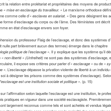
rit la relation entre prolétariat et propriétaires des moyens de product
ne
« mise en esclavage du travailleur. »
Le marxisme orthodoxe définit
nne comme celle d’
« esclaves en salariat. »
Des gens désignent les a
 forme d’esclavage du corps ou de l’âme. Des féministes ont décrit
mme en état d’esclavage envers son foyer.
hension du professeur Flaig de l’esclavage, et donc des systèmes d
init nulle part brièvement aucun des termes) émerge dans le chapitre
logie politique de l’esclavage »
. Il y explique que les système qu’il d
e
« non-liberté » (Unfreiheit)
ne sont pas des systèmes d’esclavage, et
culaire, il expose ses critères pour parler d’
« esclavage »
ou de
« s
ge »
. L’esclavage dépasse la privation violente de liberté à un individu 
en soi à désigner les prisons comme des systèmes d’esclavage). Selo
l’esclavage est une institution sociale et politique »
. (p. 15)
ur l’affirmation selon laquelle l’esclavage est une institution, le profe
trois pratiques en vigueur dans une société esclavagiste. Premièrement
sont largement reconnus comme tels et sont achetés et vendus légal