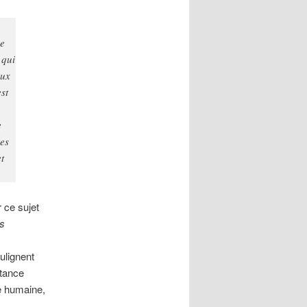
de
 qui
eux
st
e
es
t
r ce sujet
es
ulignent
rtance
re humaine,