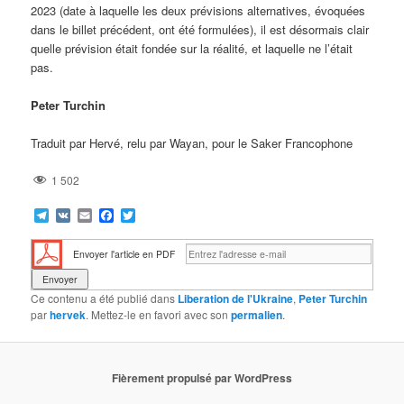
2023 (date à laquelle les deux prévisions alternatives, évoquées
dans le billet précédent, ont été formulées), il est désormais clair
quelle prévision était fondée sur la réalité, et laquelle ne l’était
pas.
Peter Turchin
Traduit par Hervé, relu par Wayan, pour le Saker Francophone
1 502
Telegram
VK
Email
Facebook
Twitter
Envoyer l'article en PDF
Ce contenu a été publié dans
Liberation de l'Ukraine
,
Peter Turchin
par
hervek
. Mettez-le en favori avec son
permalien
.
Fièrement propulsé par WordPress