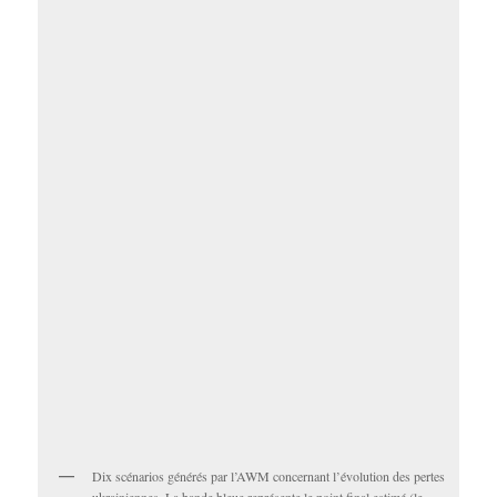
Dix scénarios générés par l’AWM concernant l’évolution des pertes
ukrainiennes. La bande bleue représente le point final estimé (le