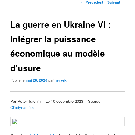
Navigation
←
Précédent
Suivant
→
des
articles
La guerre en Ukraine VI :
Intégrer la puissance
économique au modèle
d’usure
Publié le
mai 28, 2026
par
hervek
Par Peter Turchin − Le 10 décembre 2023 − Source
Cliodynamica