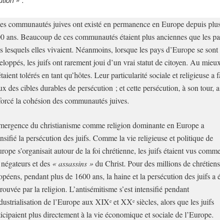
es communautés juives ont existé en permanence en Europe depuis plu
0 ans. Beaucoup de ces communautés étaient plus anciennes que les p
s lesquels elles vivaient. Néanmoins, lorsque les pays d’Europe se sont
eloppés, les juifs ont rarement joui d’un vrai statut de citoyen. Au mieux
étaient tolérés en tant qu’hôtes. Leur particularité sociale et religieuse a f
ux des cibles durables de persécution ; et cette persécution, à son tour, a
forcé la cohésion des communautés juives.
mergence du christianisme comme religion dominante en Europe a
ensifié la persécution des juifs. Comme la vie religieuse et politique de
urope s’organisait autour de la foi chrétienne, les juifs étaient vus comm
 négateurs et des
« assassins »
du Christ. Pour des millions de chrétiens
opéens, pendant plus de 1600 ans, la haine et la persécution des juifs a 
rouvée par la religion. L’antisémitisme s’est intensifié pendant
ndustrialisation de l’Europe aux XIX
et XX
siècles, alors que les juifs
e
e
ticipaient plus directement à la vie économique et sociale de l’Europe.