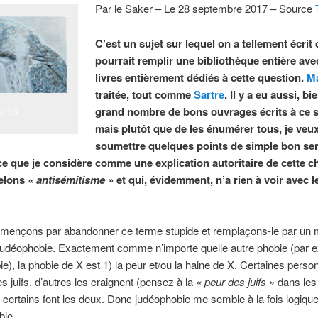
Par le Saker – Le 28 septembre 2017 – Source
C’est un sujet sur lequel on a tellement écrit
pourrait remplir une bibliothèque entière ave
livres entièrement dédiés à cette question.
M
traitée, tout comme
Sartre
. Il y a eu aussi, bi
grand nombre de bons ouvrages écrits à ce s
er US
mais plutôt que de les énumérer tous, je veu
soumettre quelques points de simple bon se
ce que je considère comme une explication autoritaire de cette 
elons
« antisémitisme »
et qui, évidemment, n’a rien à voir avec l
ençons par abandonner ce terme stupide et remplaçons-le par un 
: judéophobie. Exactement comme n’importe quelle autre phobie (par 
e), la phobie de X est 1) la peur et/ou la haine de X. Certaines pers
es juifs, d’autres les craignent (pensez à la
« peur des juifs »
dans les
, certains font les deux. Donc judéophobie me semble à la fois logique
ble.