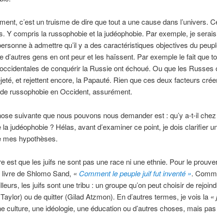
nt, c’est un truisme de dire que tout a une cause dans l’univers. Ce
s. Y compris la russophobie et la judéophobie. Par exemple, je serais
ersonne à admettre qu’il y a des caractéristiques objectives du peup
ue d’autres gens en ont peur et les haïssent. Par exemple le fait que t
 occidentales de conquérir la Russie ont échoué. Ou que les Russes 
ejeté, et rejettent encore, la Papauté. Rien que ces deux facteurs crée
de russophobie en Occident, assurément.
ose suivante que nous pouvons nous demander est : qu’y a-t-il chez l
e la judéophobie ? Hélas, avant d’examiner ce point, je dois clarifier u
 mes hypothèses.
e est que les juifs ne sont pas une race ni une ethnie. Pour le prouver
u livre de Shlomo Sand,
«
Comment le peuple juif fut inventé »
. Comme 
lleurs, les juifs sont une tribu : un groupe qu’on peut choisir de rejoind
 Taylor) ou de quitter (Gilad Atzmon). En d’autres termes, je vois la
« 
 culture, une idéologie, une éducation ou d’autres choses, mais p