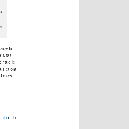
es
e
ordé la
 a fait
ir tué le
nus et ont
ui dans
phie
et le
r