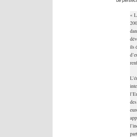
« L
200
dan
dév
ils 
d’e
ren
L’é
int
l’E
des
eur
app
l’i
par