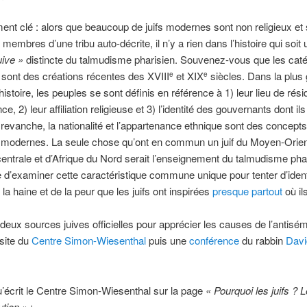
ément clé : alors que beaucoup de juifs modernes sont non religieux et
membres d’une tribu auto-décrite, il n’y a rien dans l’histoire qui soit
uive »
distincte du talmudisme pharisien. Souvenez-vous que les cat
 sont des créations récentes des XVIII
et XIX
siècles. Dans la plus
e
e
’histoire, les peuples se sont définis en référence à 1) leur lieu de rés
e, 2) leur affiliation religieuse et 3) l’identité des gouvernants dont ils
 revanche, la nationalité et l’appartenance ethnique sont des concepts
 modernes. La seule chose qu’ont en commun un juif du Moyen-Orien
entrale et d’Afrique du Nord serait l’enseignement du talmudisme phari
e d’examiner cette caractéristique commune unique pour tenter d’identi
la haine et de la peur que les juifs ont inspirées
presque partout
où il
ai deux sources juives officielles pour apprécier les causes de l’antisé
 site du
Centre Simon-Wiesenthal
puis une
conférence
du rabbin
Davi
u’écrit le Centre Simon-Wiesenthal sur la page
« Pourquoi les juifs ? 
tion »
: