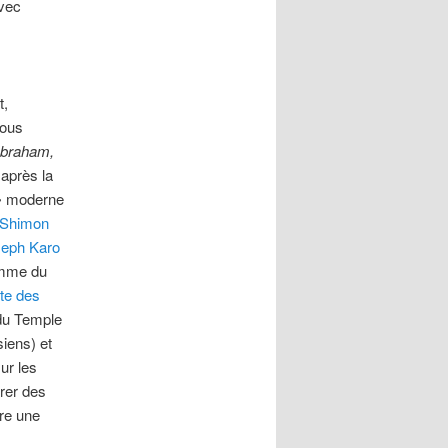
avec
t,
ous
Abraham,
après la
»
moderne
Shimon
eph Karo
comme du
cte des
 du Temple
siens) et
ur les
rer des
re une