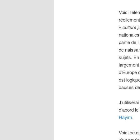
Voici l’él
réellement 
« culture j
nationales
partie de l
de naissanc
sujets. En
largement
d’Europe c
est logiqu
causes de 
J’utiliser
d’abord le
Hayim
.
Voici ce q
de persécu