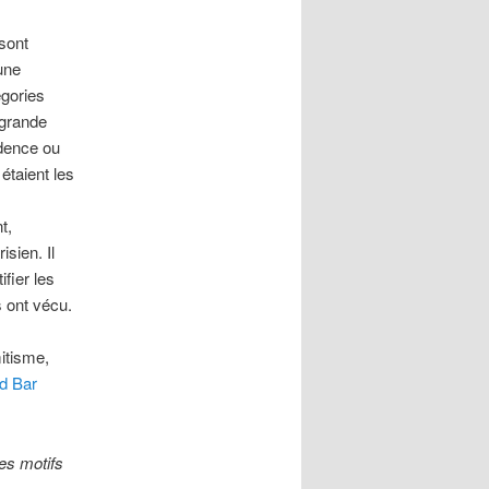
 sont
 une
égories
 grande
idence ou
 étaient les
t,
sien. Il
fier les
s ont vécu.
mitisme,
d Bar
Les motifs