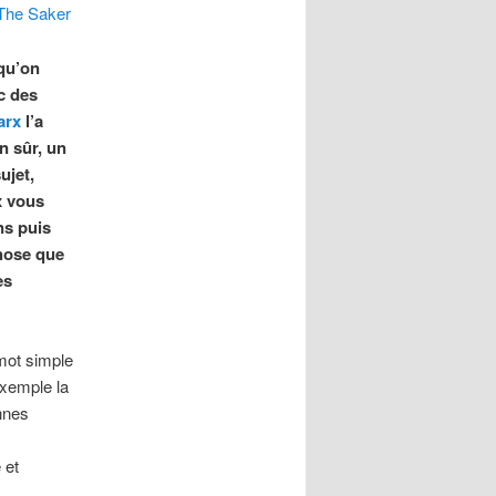
The Saker
 qu’on
c des
arx
l’a
en sûr, un
ujet,
x vous
ns puis
chose que
es
mot simple
exemple la
onnes
 et