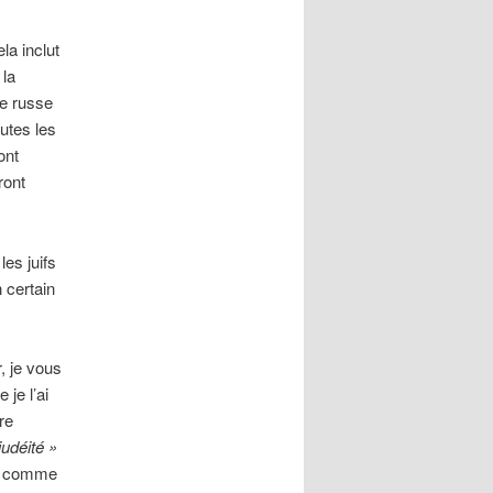
la inclut
 la
le russe
outes les
ont
ront
es juifs
n certain
, je vous
je l’ai
re
judéité »
as comme