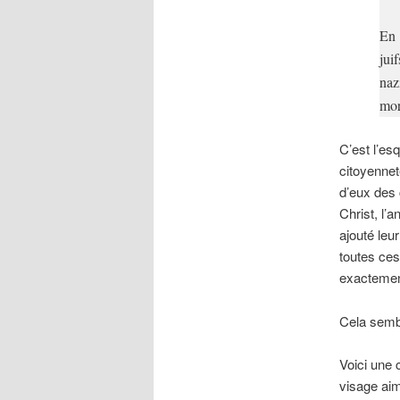
En 
jui
naz
mor
C’est l’es
citoyenneté
d’eux des 
Christ, l’a
ajouté leu
toutes ces
exactemen
Cela semb
Voici une 
visage aim