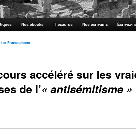
tiques
Nos ebooks
Thésaurus
Nos écrivains
Écrivez-
aker Francophone
cours accéléré sur les vrai
es de l’
« antisémitisme »