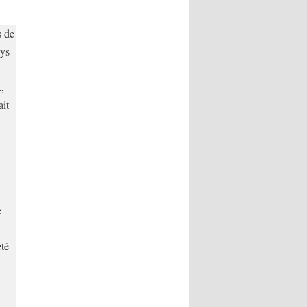
s de
ays
,
ait
e
été