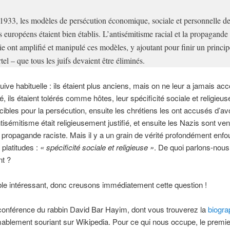
1933, les modèles de persécution économique, sociale et personnelle d
fs européens étaient bien établis. L’antisémitisme racial et la propagande
ie ont amplifié et manipulé ces modèles, y ajoutant pour finir un princip
tel – que tous les juifs devaient être éliminés.
quive habituelle : ils étaient plus anciens, mais on ne leur a jamais acc
, ils étaient tolérés comme hôtes, leur spécificité sociale et religieuse
cibles pour la persécution, ensuite les chrétiens les ont accusés d’avo
ntisémitisme était religieusement justifié, et ensuite les Nazis sont ve
r propagande raciste. Mais il y a un grain de vérité profondément enfo
 platitudes :
« spécificité sociale et religieuse »
. De quoi parlons-nous
t ?
le intéressant, donc creusons immédiatement cette question !
conférence du rabbin David Bar Hayim, dont vous trouverez la
biogra
ablement souriant sur Wikipedia. Pour ce qui nous occupe, le premie