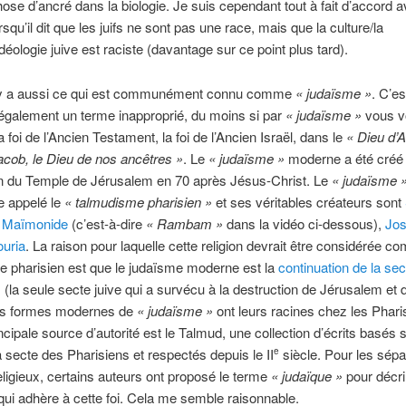
ose d’ancré dans la biologie. Je suis cependant tout à fait d’accord 
squ’il dit que les juifs ne sont pas une race, mais que la culture/la
’idéologie juive est raciste (davantage sur ce point plus tard).
l y a aussi ce qui est communément connu comme
« judaïsme »
. C’es
, également un terme inapproprié, du moins si par
« judaïsme »
vous v
a foi de l’Ancien Testament, la foi de l’Ancien Israël, dans le
« Dieu d’
acob, le Dieu de nos ancêtres »
. Le
« judaïsme »
moderne a été créé 
on du Temple de Jérusalem en 70 après Jésus-Christ. Le
« judaïsme 
re appelé le
« talmudisme pharisien »
et ses véritables créateurs sont
,
Maïmonide
(c’est-à-dire
« Rambam »
dans la vidéo ci-dessous),
Jos
ouria
. La raison pour laquelle cette religion devrait être considérée 
e pharisien est que le judaïsme moderne est la
continuation de la se
s
(la seule secte juive qui a survécu à la destruction de Jérusalem et
les formes modernes de
« judaïsme »
ont leurs racines chez les Phari
ncipale source d’autorité est le Talmud, une collection d’écrits basés s
a secte des Pharisiens et respectés depuis le II
siècle. Pour les sépa
e
religieux, certains auteurs ont proposé le terme
« judaïque »
pour décri
ui adhère à cette foi. Cela me semble raisonnable.