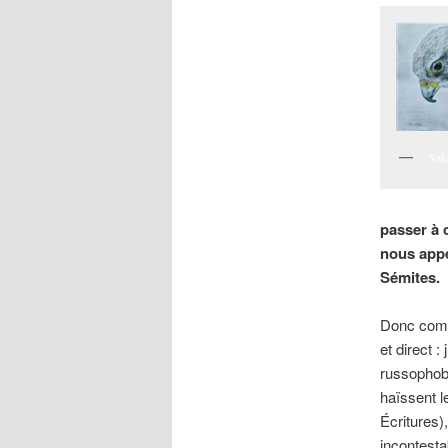
Sak
passer à 
nous app
Sémites.
Donc comm
et direct 
russophobi
haïssent l
Écritures)
incontesta