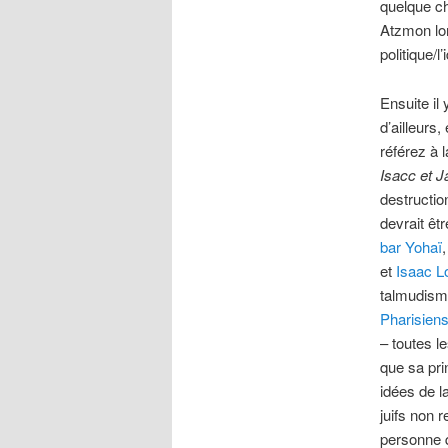
quelque ch
Atzmon lor
politique/l
Ensuite i
d’ailleurs
référez à l
Isacc et J
destructi
devrait êt
bar Yohaï
et
Isaac L
talmudism
Pharisien
– toutes 
que sa pri
idées de l
juifs non 
personne q