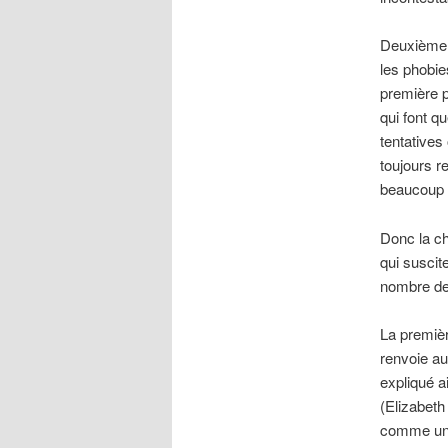
Deuxièmeme
les phobie
première p
qui font q
tentatives
toujours r
beaucoup 
Donc la ch
qui suscit
nombre de
La premièr
renvoie a
expliqué ai
(Elizabeth
comme une