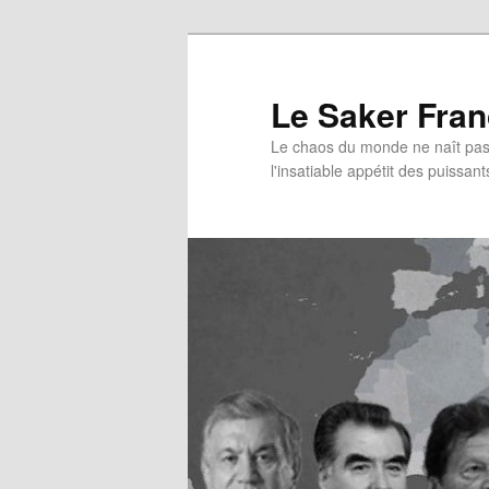
Aller
au
contenu
Le Saker Fra
principal
Le chaos du monde ne naît pas 
l'insatiable appétit des puissant