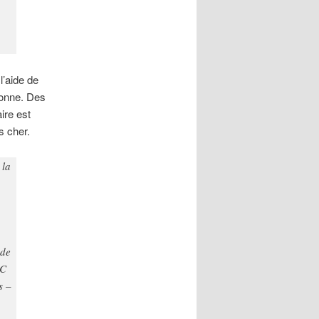
l’aide de
sonne. Des
ire est
s cher.
 la
 de
EC
s –