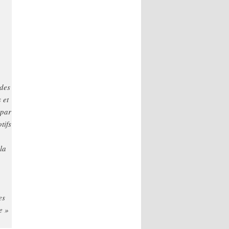
 des
 et
 par
tifs
la
es
e »