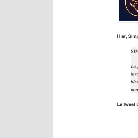
Hier, Simp
SI
La 
inv
ble
mor
Le tweet c