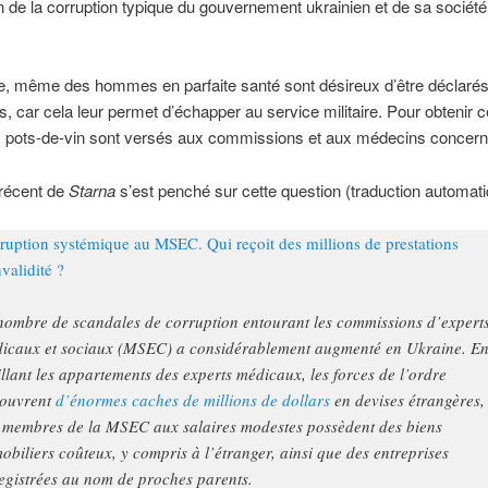
 de la corruption typique du gouvernement ukrainien et de sa sociét
e, même des hommes en parfaite santé sont désireux d’être déclaré
, car cela leur permet d’échapper au service militaire. Pour obtenir ce
 pots-de-vin sont versés aux commissions et aux médecins concern
 récent de
Starna
s’est penché sur cette question (traduction automati
ruption systémique au MSEC. Qui reçoit des millions de prestations
nvalidité ?
nombre de scandales de corruption entourant les commissions d’expert
icaux et sociaux (MSEC) a considérablement augmenté en Ukraine. E
illant les appartements des experts médicaux, les forces de l’ordre
ouvrent
d’énormes caches de millions de dollars
en devises étrangères, 
 membres de la MSEC aux salaires modestes possèdent des biens
obiliers coûteux, y compris à l’étranger, ainsi que des entreprises
egistrées au nom de proches parents.