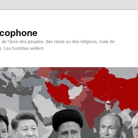
ncophone
de l'âme des peuples, des races ou des religions, mais de
s. Les humbles veillent.