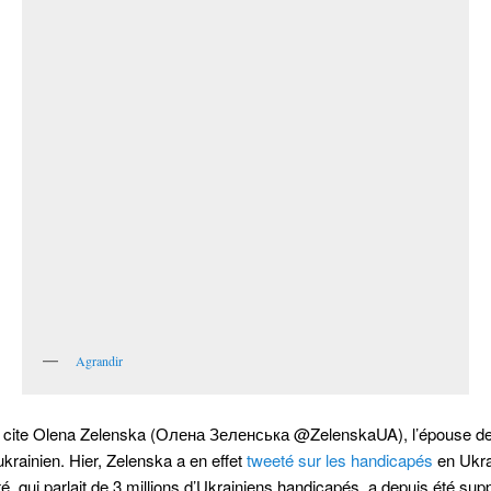
Agrandir
s cite Olena Zelenska (Олена Зеленська @ZelenskaUA), l’épouse de 
ukrainien. Hier, Zelenska a en effet
tweeté sur les handicapés
en Ukra
té, qui parlait de 3 millions d’Ukrainiens handicapés, a depuis été supp