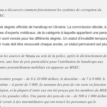
ana
a découvert comment fonctionnent les systèmes de corruption du
EC.
trois degrés officiels de handicap en Ukraine. La commission décide, à 
s d’experts médicaux, de la catégorie à laquelle appartient une per
n sont versés pour les différents degrés. Un statut d’invalidité tempora
 mais doit être renouvelé chaque année, un statut permanent est plu
on les sources de
Strana
au sein de la police, après le déclenchement de
rre, une liste de prix particulière pour l’attribution de handicaps aux
mes potentiellement mobilisés est apparue au MSEC.
premier groupe – de 8 à 10 000 dollars, le deuxième – de 7 à 8 000, le
isième – à partir de 5 000. Le montant des pots-de-vin varie en fonction
région, et la plupart d’entre eux ont été perçus par les membres du MS
s les grandes villes. Une partie des pots-de-vin – de 500 à 1 000 dollar
té versée à des intermédiaires qui ont trouvé les personnes qui le