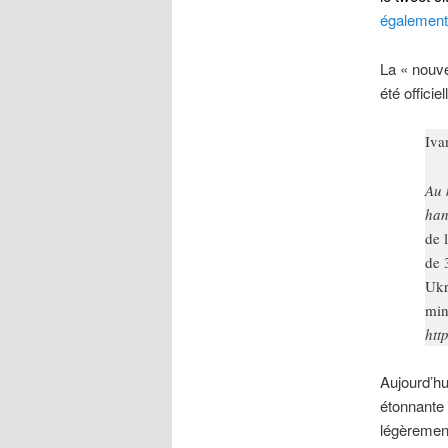
également 
La « nouve
été offici
Iva
Au 
han
de 
de 
Ukr
min
htt
Aujourd’hui
étonnante 
légèrement