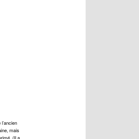
l’ancien
ine, mais
rimé. (Il a