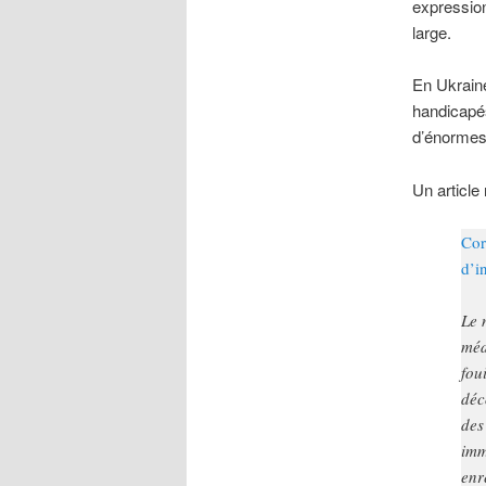
expression
large.
En Ukrain
handicapés
d’énormes
Un article
Cor
d’i
Le 
méd
fou
déc
des
imm
enr