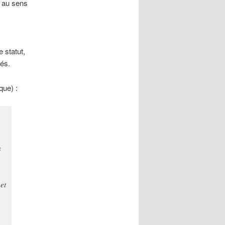
é au sens
s
 statut,
és.
que) :
s
n
et