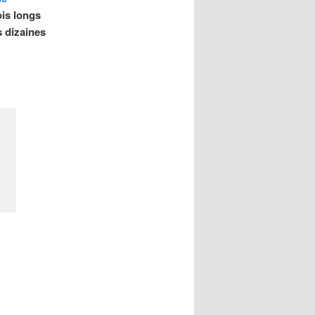
ois longs
s dizaines