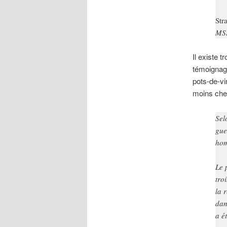
Str
MS
Il existe 
témoignage
pots-de-vi
moins cher
Sel
gue
hom
Le 
tro
la 
dan
a é