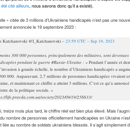
été cité ailleurs
, nous savons donc qu’il a existé).
lle » citée de 3 millions d’Ukrainiens handicapés n’est pas une nouvel
ellement annoncée le 19 septembre 2023 :
n Katchanovski @I_Katchanovski –
23:59 UTC – Sep 19, 2023
moins 300 000 personnes, principalement des militaires, sont devenues
dicapées pendant la guerre #Russie-Ukraine : «
Pendant l’année et de
l’invasion à grande échelle, le nombre d’Ukrainiens handicapés a augm
300 000. Auparavant, 2,7 millions de personnes handicapées vivaient e
aine, et maintenant ce chiffre a atteint 3 millions. C’est ce qu’a annoncé
istre de la politique sociale.
»
ps://life.pravda.com.ua/society/2023/09/19/256633/
, treize mois plus tard, le chiffre réel est bien plus élevé. Mais l’aug
du nombre de personnes officiellement handicapées en Ukraine n’es
 liée au nombre de soldats ukrainiens blessés. Il s’agit simplement d