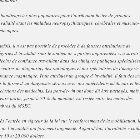
haitaient.
 handicaps les plus populaires pour l’attribution fictive de groupes
nvalidité étant les maladies neuropsychiatriques, cérébrales et musculo-
elettiques.
tefois, il n’est pas possible de procéder à de fausses attributions de
égories d’invalidité sans le soutien de « parties apparentées », à savoir
ecins de confiance travaillant dans des cliniques publiques spécialisées
 centres de diagnostic, des radiologues et des spécialistes de l’imagerie
onance magnétique. Pour attribuer un groupe d’invalidité, il faut des mo
s la forme d’un diagnostic sérieux avec des antécédents médicaux et les
clusions des médecins. Les pots-de-vin ont donc dû être partagés, mais 
eure partie, jusqu’à 70 % du montant, est restée entre les mains des
mbres du MSEC.
ès l’entrée en vigueur de la loi sur le renforcement de la mobilisation, l
x de l’invalidité ont fortement augmenté. Aujourd’hui, l’invalidité « coût
re 10 et 20 000 dollars.