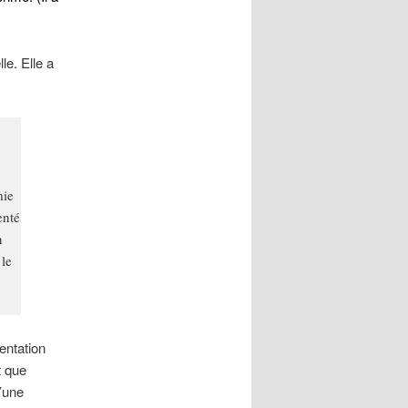
le. Elle a
mie
enté
n
 le
mentation
t que
’une