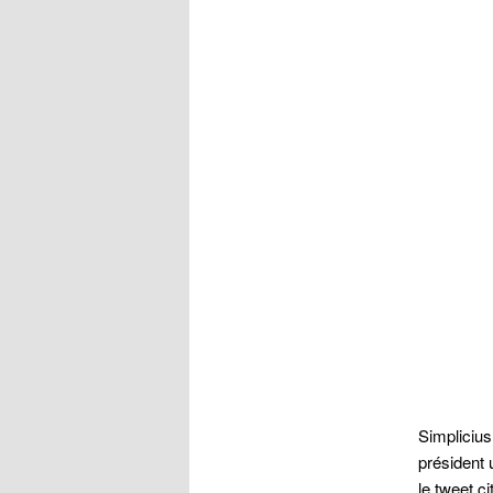
Simpliciu
président 
le tweet ci