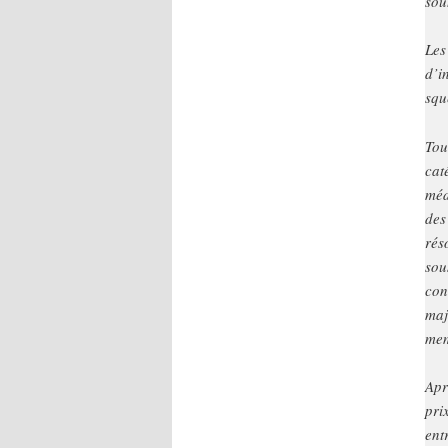
sou
Les
d’i
squ
Tou
cat
méd
des
rés
sou
con
maj
me
Apr
pri
ent