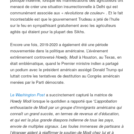
politique indienne, lorsque les manifestations des agriculteurs ont
menacé de créer une situation insurrectionnelle à Delhi qui est
communément associée aux «
révolutions de couleur
« . Et le fait
incontestable est que le gouvernement Trudeau a jeté de l’huile
sur le feu en sympathisant gratuitement avec les agriculteurs
agités qui étaient pour la plupart des Sikhs.
Encore une fois, 2019-2020 a également été une période
mouvementée dans la politique américaine. L’événement
extrêmement controversé
Howdy, Modi
à Houston, au Texas, en
était emblématique, quand le Premier ministre indien a partagé
un podium avec le président américain assiégé Donald Trump qui
luttait contre les tentatives de destitution au Congrès américain
menées par le Parti démocrate.
Le
Washington Post
a succinctement capturé la matrice de
Howdy Modi
lorsque le quotidien a rapporté que “
L’approbation
enthousiaste de Modi par un groupe d’immigrants américains qui
connaît un grand succès, en termes de revenus et d’éducation,
et qui est la plus grande diaspora indienne de tous les pays,
envoie de multiples signaux. Les foules immenses de partisans à
l’étranger aident à réaffirmer le soutien de Modi chez lui et à