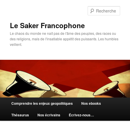
Aller
au
Rech
contenu
principal
Le Saker Francophone
Le chaos du monde ne naît pas de l'âme des peuples, des races ou
des religions, mais de l'insatiable appétit des puissants. Les humbles
veillent.
Menu
Comprendre les enjeux geopolitiques
Nos ebooks
principal
Thésaurus
Nos écrivains
Écrivez-nous…