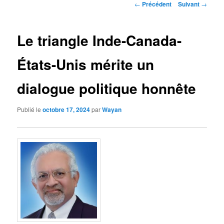
Navigation
←
Précédent
Suivant
→
des
articles
Le triangle Inde-Canada-
États-Unis mérite un
dialogue politique honnête
Publié le
octobre 17, 2024
par
Wayan