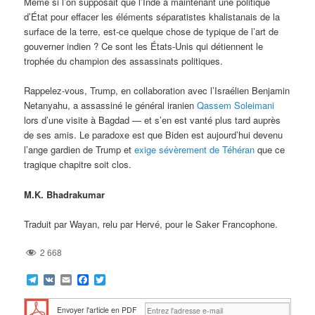
Même si l’on supposait que l’Inde a maintenant une politique
d’État pour effacer les éléments séparatistes khalistanais de la
surface de la terre, est-ce quelque chose de typique de l’art de
gouverner indien ? Ce sont les États-Unis qui détiennent le
trophée du champion des assassinats politiques.
Rappelez-vous, Trump, en collaboration avec l’Israélien Benjamin
Netanyahu, a assassiné le général iranien
Qassem Soleimani
lors d’une visite à Bagdad — et s’en est vanté plus tard auprès
de ses amis. Le paradoxe est que Biden est aujourd’hui devenu
l’ange gardien de Trump et
exige sévèrement de Téhéran
que ce
tragique chapitre soit clos.
M.K. Bhadrakumar
Traduit par Wayan, relu par Hervé, pour le Saker Francophone.
2 668
Telegram
VK
Email
Facebook
Twitter
Envoyer l'article en PDF