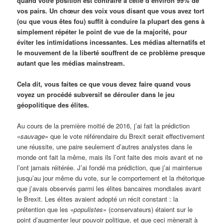
quand votre position est contraire à celle d’environ 99% de
vos pairs. Un chœur des voix vous disant que vous avez tort
(ou que vous êtes fou) suffit à conduire la plupart des gens à
simplement répéter le point de vue de la majorité, pour
éviter les intimidations incessantes. Les médias alternatifs et
le mouvement de la liberté souffrent de ce problème presque
autant que les médias mainstream.
Cela dit, vous faites ce que vous devez faire quand vous
voyez un procédé subversif se dérouler dans le jeu
géopolitique des élites.
Au cours de la première moitié de 2016, j’ai fait la prédiction
«
sauvage
» que le vote référendaire du Brexit serait effectivement
une réussite, une paire seulement d’autres analystes dans le
monde ont fait la même, mais ils l’ont faite des mois avant et ne
l’ont jamais réitérée. J’ai fondé ma prédiction, que j’ai maintenue
jusqu’au jour même du vote, sur le comportement et la rhétorique
que j’avais observés parmi les élites bancaires mondiales avant
le Brexit. Les élites avaient adopté un récit constant : la
prétention que les «
populistes
» (conservateurs) étaient sur le
point d’augmenter leur pouvoir politique, et que ceci mènerait à