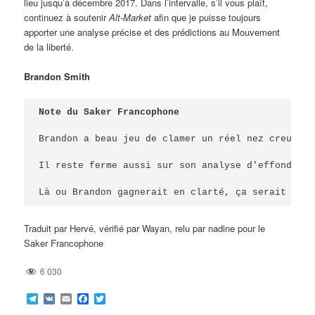
lieu jusqu’à décembre 2017. Dans l’intervalle, s’il vous plaît,
continuez à soutenir
Alt-Market
afin que je puisse toujours
apporter une analyse précise et des prédictions au Mouvement
de la liberté.
Brandon Smith
Note du Saker Francophone

Brandon a beau jeu de clamer un réel nez creux po
Il reste ferme aussi sur son analyse d'effondreme
Là ou Brandon gagnerait en clarté, ça serait de p
Traduit par Hervé, vérifié par Wayan, relu par nadine pour le
Saker Francophone
6 030
Telegram
VK
Email
Facebook
Twitter